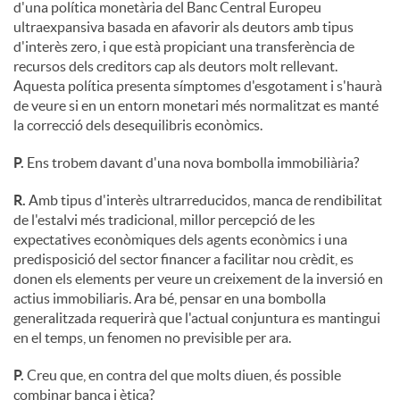
d'una política monetària del Banc Central Europeu
ultraexpansiva basada en afavorir als deutors amb tipus
d'interès zero, i que està propiciant una transferència de
recursos dels creditors cap als deutors molt rellevant.
Aquesta política presenta símptomes d'esgotament i s'haurà
de veure si en un entorn monetari més normalitzat es manté
la correcció dels desequilibris econòmics.
P.
Ens trobem davant d'una nova bombolla immobiliària?
R.
Amb tipus d'interès ultrarreducidos, manca de rendibilitat
de l'estalvi més tradicional, millor percepció de les
expectatives econòmiques dels agents econòmics i una
predisposició del sector financer a facilitar nou crèdit, es
donen els elements per veure un creixement de la inversió en
actius immobiliaris. Ara bé, pensar en una bombolla
generalitzada requerirà que l'actual conjuntura es mantingui
en el temps, un fenomen no previsible per ara.
P.
Creu que, en contra del que molts diuen, és possible
combinar banca i ètica?