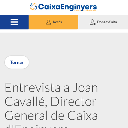
Salta al contingut principal
Accés
Dona't d'alta
P
Tornar
u
Entrevista a Joan
b
Cavallé, Director
l
General de Caixa
i