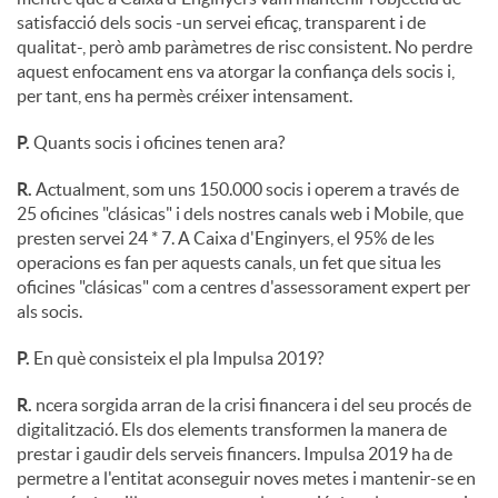
satisfacció dels socis -un servei eficaç, transparent i de
qualitat-, però amb paràmetres de risc consistent. No perdre
aquest enfocament ens va atorgar la confiança dels socis i,
per tant, ens ha permès créixer intensament.
P.
Quants socis i oficines tenen ara?
R.
Actualment, som uns 150.000 socis i operem a través de
25 oficines "clásicas" i dels nostres canals web i Mobile, que
presten servei 24 * 7. A Caixa d'Enginyers, el 95% de les
operacions es fan per aquests canals, un fet que situa les
oficines "clásicas" com a centres d'assessorament expert per
als socis.
P.
En què consisteix el pla Impulsa 2019?
R.
ncera sorgida arran de la crisi financera i del seu procés de
digitalització. Els dos elements transformen la manera de
prestar i gaudir dels serveis financers. Impulsa 2019 ha de
permetre a l'entitat aconseguir noves metes i mantenir-se en