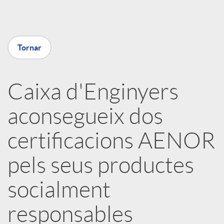
a
X
Tornar
a
Caixa d'Enginyers
r
aconsegueix dos
x
certificacions AENOR
e
pels seus productes
socialment
s
responsables