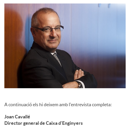
c
o
n
t
i
A continuació els hi deixem amb l'entrevista completa:
n
Joan Cavallé
Director general de Caixa d'Enginyers
g