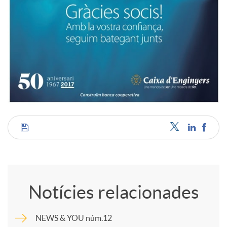
C
o
Notícies relacionades
m
NEWS & YOU núm.12