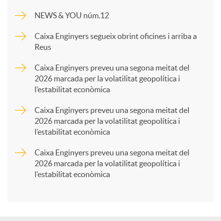
m
NEWS & YOU núm.12
p
Caixa Enginyers segueix obrint oficines i arriba a
Reus
a
Caixa Enginyers preveu una segona meitat del
2026 marcada per la volatilitat geopolítica i
l’estabilitat econòmica
r
Caixa Enginyers preveu una segona meitat del
2026 marcada per la volatilitat geopolítica i
t
l’estabilitat econòmica
Caixa Enginyers preveu una segona meitat del
i
2026 marcada per la volatilitat geopolítica i
l’estabilitat econòmica
r