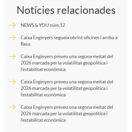
Notícies relacionades
m
NEWS & YOU núm.12
p
Caixa Enginyers segueix obrint oficines i arriba a
Reus
a
Caixa Enginyers preveu una segona meitat del
2026 marcada per la volatilitat geopolítica i
l’estabilitat econòmica
r
Caixa Enginyers preveu una segona meitat del
2026 marcada per la volatilitat geopolítica i
t
l’estabilitat econòmica
Caixa Enginyers preveu una segona meitat del
i
2026 marcada per la volatilitat geopolítica i
l’estabilitat econòmica
r