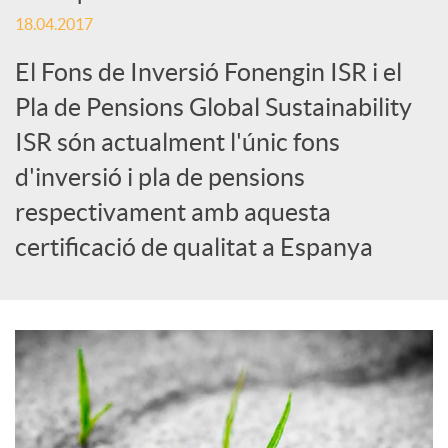
S
18.04.2017
o
El Fons de Inversió Fonengin ISR i el
Pla de Pensions Global Sustainability
c
ISR són actualment l'únic fons
d'inversió i pla de pensions
i
respectivament amb aquesta
certificació de qualitat a Espanya
a
l
s