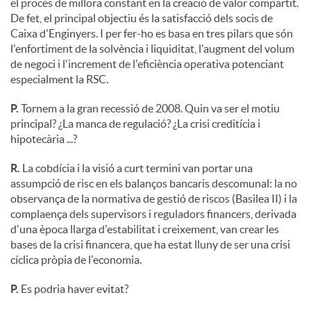
el procés de millora constant en la creació de valor compartit.
De fet, el principal objectiu és la satisfacció dels socis de
Caixa d'Enginyers. I per fer-ho es basa en tres pilars que són
l'enfortiment de la solvència i liquiditat, l'augment del volum
de negoci i l'increment de l'eficiència operativa potenciant
especialment la RSC.
P.
Tornem a la gran recessió de 2008. Quin va ser el motiu
principal? ¿La manca de regulació? ¿La crisi creditícia i
hipotecària ...?
R.
La cobdícia i la visió a curt termini van portar una
assumpció de risc en els balanços bancaris descomunal: la no
observança de la normativa de gestió de riscos (Basilea II) i la
complaença dels supervisors i reguladors financers, derivada
d'una època llarga d'estabilitat i creixement, van crear les
bases de la crisi financera, que ha estat lluny de ser una crisi
cíclica pròpia de l'economia.
P.
Es podria haver evitat?