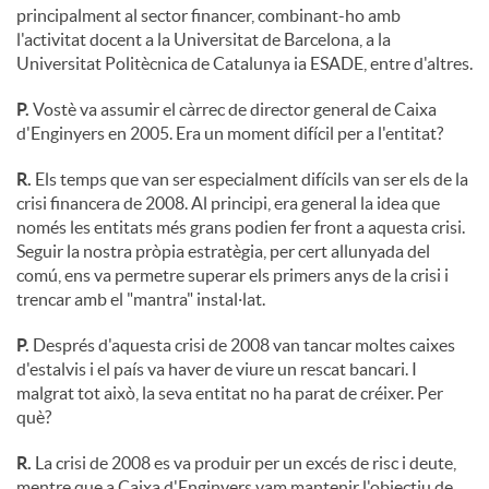
principalment al sector financer, combinant-ho amb
l'activitat docent a la Universitat de Barcelona, a la
Universitat Politècnica de Catalunya ia ESADE, entre d'altres.
P.
Vostè va assumir el càrrec de director general de Caixa
d'Enginyers en 2005. Era un moment difícil per a l'entitat?
R.
Els temps que van ser especialment difícils van ser els de la
crisi financera de 2008. Al principi, era general la idea que
només les entitats més grans podien fer front a aquesta crisi.
Seguir la nostra pròpia estratègia, per cert allunyada del
comú, ens va permetre superar els primers anys de la crisi i
trencar amb el "mantra" instal·lat.
P.
Després d'aquesta crisi de 2008 van tancar moltes caixes
d'estalvis i el país va haver de viure un rescat bancari. I
malgrat tot això, la seva entitat no ha parat de créixer. Per
què?
R.
La crisi de 2008 es va produir per un excés de risc i deute,
mentre que a Caixa d'Enginyers vam mantenir l'objectiu de