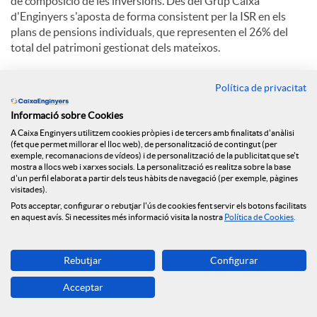
de composició de les inversions. Des del Grup Caixa
d'Enginyers s'aposta de forma consistent per la ISR en els
plans de pensions individuals, que representen el 26% del
total del patrimoni gestionat dels mateixos.
El
Fons de Inversió Fonengin ISR
és l'únic fons nacional en
Política de privacitat
aconseguir la certificació. Es tracta d'un producte que
promou les Inversions Socialment Responsables integrant
Informació sobre Cookies
criteris mediambientals, socials i de govern corporatiu,
A Caixa Enginyers utilitzem cookies pròpies i de tercers amb finalitats d'anàlisi
afavorint així les inversions sostenibles a llarg termini.
(fet que permet millorar el lloc web), de personalització de contingut (per
exemple, recomanacions de vídeos) i de personalització de la publicitat que se't
mostra a llocs web i xarxes socials. La personalització es realitza sobre la base
Tant el Pla de Pensions Global Sustainability ISR com el Fons
d'un perfil elaborat a partir dels teus hàbits de navegació (per exemple, pàgines
de Inversió Fonengin ISR estan adherits als Principis de la
visitades).
Inversió Responsable de les Nacions Unides (PRI).
Pots acceptar, configurar o rebutjar l'ús de cookies fent servir els botons facilitats
en aquest avís. Si necessites més informació visita la nostra
Política de Cookies
.
Certificat del Pla de Pensions Global Sustainability ISR.
Certificat del Fons d'Inversió Fonengin ISR.
Rebutjar
Configurar
Acceptar