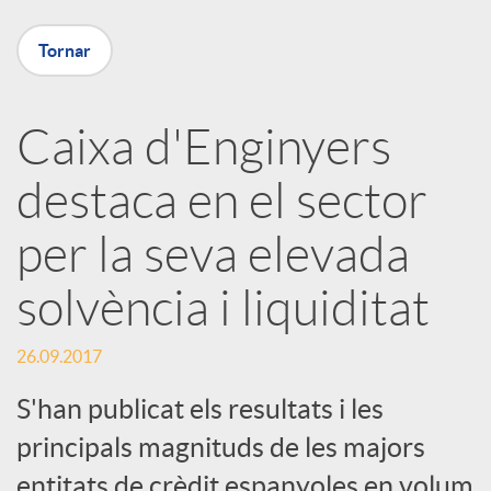
X
Tornar
a
Caixa d'Enginyers
r
destaca en el sector
x
per la seva elevada
e
solvència i liquiditat
26.09.2017
s
S'han publicat els resultats i les
S
principals magnituds de les majors
entitats de crèdit espanyoles en volum