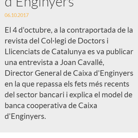
d'Enginyers
c
06.10.2017
El 4 d'octubre, a la contraportada de la
a
revista del Col·legi de Doctors i
Llicenciats de Catalunya es va publicar
d
una entrevista a Joan Cavallé,
Director General de Caixa d'Enginyers
o
en la que repassa els fets més recents
r
del sector bancari i explica el model de
banca cooperativa de Caixa
d
d'Enginyers.
e