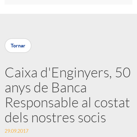
a
X
Tornar
a
Caixa d'Enginyers, 50
r
anys de Banca
x
Responsable al costat
e
dels nostres socis
29.09.2017
s