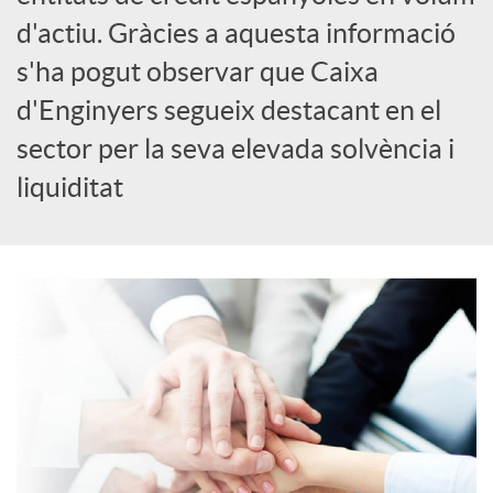
o
d'actiu. Gràcies a aquesta informació
s'ha pogut observar que Caixa
c
d'Enginyers segueix destacant en el
sector per la seva elevada solvència i
i
liquiditat
a
l
s