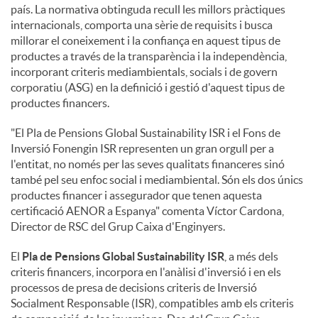
país. La normativa obtinguda recull les millors pràctiques
internacionals, comporta una sèrie de requisits i busca
millorar el coneixement i la confiança en aquest tipus de
productes a través de la transparència i la independència,
incorporant criteris mediambientals, socials i de govern
corporatiu (ASG) en la definició i gestió d'aquest tipus de
productes financers.
"El Pla de Pensions Global Sustainability ISR i el Fons de
Inversió Fonengin ISR representen un gran orgull per a
l'entitat, no només per las seves qualitats financeres sinó
també pel seu enfoc social i mediambiental. Són els dos únics
productes financer i assegurador que tenen aquesta
certificació AENOR a Espanya" comenta Víctor Cardona,
Director de RSC del Grup Caixa d'Enginyers.
El
Pla de Pensions Global Sustainability ISR
, a més dels
criteris financers, incorpora en l'anàlisi d'inversió i en els
processos de presa de decisions criteris de Inversió
Socialment Responsable (ISR), compatibles amb els criteris