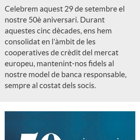
Celebrem aquest 29 de setembre el
S
nostre 50è aniversari. Durant
aquestes cinc dècades, ens hem
o
consolidat en l'àmbit de les
cooperatives de crèdit del mercat
c
europeu, mantenint-nos fidels al
nostre model de banca responsable,
i
sempre al costat dels socis.
a
l
s