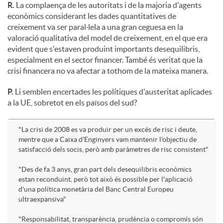
R.
La complaença de les autoritats i de la majoria d'agents
econòmics considerant les dades quantitatives de
creixement va ser paral·lela a una gran ceguesa en la
valoració qualitativa del model de creixement, en el que era
evident que s'estaven produint importants desequilibris,
especialment en el sector financer. També és veritat que la
crisi financera no va afectar a tothom de la mateixa manera.
P.
Li semblen encertades les polítiques d'austeritat aplicades
a la UE, sobretot en els països del sud?
"La crisi de 2008 es va produir per un excés de risc i deute,
mentre que a Caixa d'Enginyers vam mantenir l'objectiu de
satisfacció dels socis, però amb paràmetres de risc consistent"
"Des de fa 3 anys, gran part dels desequilibris econòmics
estan reconduint, però tot això és possible per l'aplicació
d'una política monetària del Banc Central Europeu
ultraexpansiva"
"Responsabilitat, transparència, prudència o compromís són