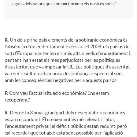
alguns dels valors que compartim amb els nostres socis"
R.
Un dels principals elements de la sobirania econòmica és
l'absència d'un endeutament excessiu. El 2008, els països del
sud d'Europa mantenien els més alts nivells d'endeutament i,
per tant, han estat els més perjudicats per les polítiques
d'austeritat que va imposar la UE. Les polítiques d'austeritat
van ser resultat de la manca de confiança respecte al sud,
amb les conseqüències negatives per a aquests països.
P.
Com veu l'actual situació econòmica? Ens estem
recuperant?
R.
Des de fa 3 anys, gran part dels desequilibris econòmics
estan reconduint. El creixement és més elevat, i l'atur,
l'endeutament privat i el dèficit públic s'estan reduint, però
cal recordar que tot això està sent possible per l'aplicació