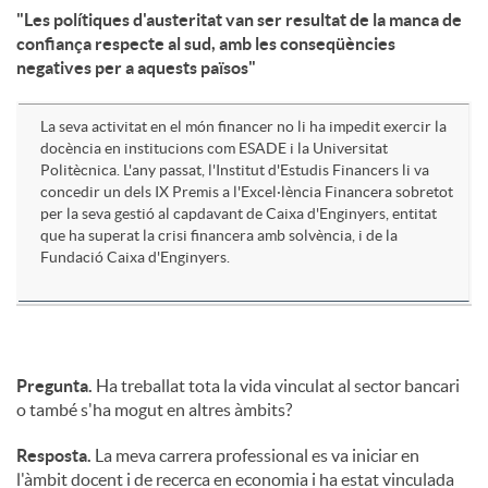
"Les polítiques d'austeritat van ser resultat de la manca de
confiança respecte al sud, amb les conseqüències
u
negatives per a aquests països"
t
La seva activitat en el món financer no li ha impedit exercir la
docència en institucions com ESADE i la Universitat
Politècnica. L'any passat, l'Institut d'Estudis Financers li va
s
concedir un dels IX Premis a l'Excel·lència Financera sobretot
per la seva gestió al capdavant de Caixa d'Enginyers, entitat
que ha superat la crisi financera amb solvència, i de la
Fundació Caixa d'Enginyers.
Pregunta.
Ha treballat tota la vida vinculat al sector bancari
o també s'ha mogut en altres àmbits?
Resposta.
La meva carrera professional es va iniciar en
l'àmbit docent i de recerca en economia i ha estat vinculada