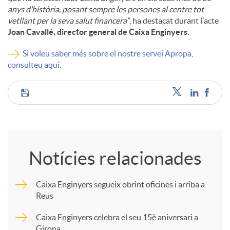
anys d’història, posant sempre les persones al centre tot
vetllant per la seva salut financera”
, ha destacat durant l'acte
Joan Cavallé, director general de Caixa Enginyers
.
Si voleu saber més sobre el nostre servei Apropa,
consulteu aquí.
C
o
Notícies relacionades
m
Caixa Enginyers segueix obrint oficines i arriba a
Reus
p
Caixa Enginyers celebra el seu 15è aniversari a
Girona