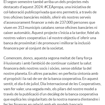
El segon semestre també arriba un dels projectes més
destacats d'aquest 2024: #CEApropa, una iniciativa de
col·laboració publicoprivada que ens permetrà, a través de
tres oficines bancàries mòbils, oferir els nostres serveis
d'assessorament financer a més de 237.000 persones que
viuen en 313 municipis catalans sense oficines bancàries ni
caixer automàtic. Aquest projecte s’inicia a la tardor, fidel als
nostres valors cooperatius i al nostre objectiu d´oferir una
banca de proximitat i de promoure i millorar la inclusió
financera per al conjunt de la societat.
Comencem, doncs, aquesta segona meitat de l’any força
il·lusionats i amb l’ambició de continuar cuidant la salut
financera dels nostres socis i sòcies, sense oblidar la del
nostre planeta. En altres paraules: en perfecta sintonia amb
el propòsit i la raó de ser de la banca cooperativa. En aquest
sentit, el dia 6 de juliol, Dia Internacional de les Cooperatives,
vam fer valer, una vegada més, els pilars del nostre model a
través de la publicació d’un decàleg de la banca cooperativa
que explica les singularitats de la nostra manera d’entendre i
fer les finances en relació amb els models bancaris