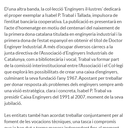
D’una altra banda, la col·lecció ‘Enginyers il·lustres’ dedicarà
el proper exemplar a Isabel P. Trabal i Tallada, impulsora de
l’entitat bancària cooperativa. La publicació es presentarà en
l’acte d’homenatge en motiu del centenari del naixement de
la primera dona catalana titulada en enginyeria industrial i la
primera dona de l’estat espanyol en obtenir el títol de Doctor
Enginyer Industrial. A més d’ocupar diversos càrrecs a la
junta directiva de l’Associació d’Enginyers Industrials de
Catalunya, com a bibliotecària i vocal, Trabal va formar part
de la comissió interinstitucional entre l’Associació i el Col·legi
que explorà les possibilitats de crear una caixa d’enginyers,
culminant la seva fundació l’any 1967. Apostant per treballar
per donar resposta als problemes dels enginyers sempre amb
una visió estratègica, clara i concreta, Isabel P. Trabal va
presidir Caixa Enginyers del 1991 al 2007, moment de la seva
jubilació.
Les entitats també han acordat treballar conjuntament per al
foment de les vocacions tècniques, una tasca i compromís
que ja han dut a terme manera independent fins al moment.