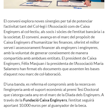
El conveni explora noves sinergies per tal de potenciar
l’activitat tant del Col·legi i l’Associació com de Caixa
Enginyers al col·lectiu, als socis i sòcies de l’entitat bancària i a
la societat. El conveni, avança en el marc del propòsit de
Caixa Enginyers d’humanitzar les finances, oferint el millor
servei i assessorament financer als enginyers i enginyeres,
amb la voluntat de generar coneixement de manera
compartida amb ambdues entitats. El president de Caixa
Enginyers, Félix Masjuan i la presidenta de l’Associació Maria
Salamero han firmat els documents que assenten les bases
d’aquest nou marc de col·laboració.
D’una banda, es referma el compromís amb la recerca en
l’enginyeria amb el suport econòmic al premi Tesi Doctoral
que s’atorga cada any en el marc de la Diada dels Enginyers. A
través de la
Fundació Caixa Enginyers
, l’entitat seguirà
aportant 10.000 euros per al guanyador de la beca.