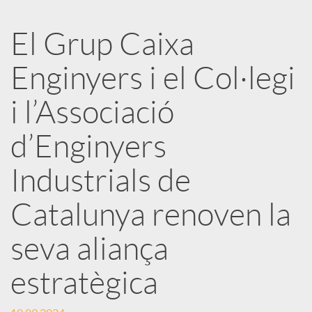
a
El Grup Caixa
r
Enginyers i el Col·legi
x
i l’Associació
e
d’Enginyers
Industrials de
s
Catalunya renoven la
S
seva aliança
o
estratègica