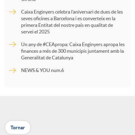
a
Caixa Enginyers celebra l’aniversari de dues de les
seves oficines a Barcelona i es converteix en la
r
primera Entitat del nostre país en qualitat de
servei el 2025
t
Un any de #CEApropa: Caixa Enginyers apropa les
finances a més de 300 municipis juntament amb la
Generalitat de Catalunya
i
NEWS & YOU num.6
r
a
X
Tornar