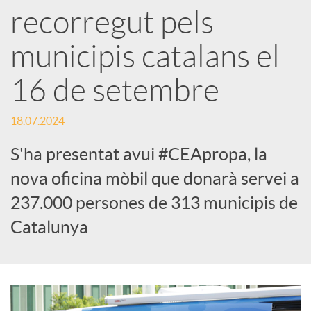
recorregut pels
s
municipis catalans el
S
16 de setembre
o
18.07.2024
S'ha presentat avui #CEApropa, la
c
nova oficina mòbil que donarà servei a
i
237.000 persones de 313 municipis de
Catalunya
a
l