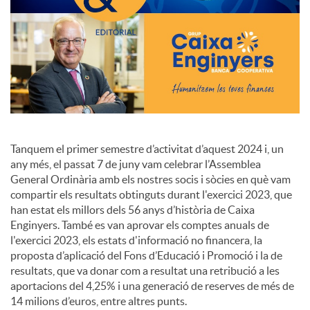
o
c
i
a
Tanquem el primer semestre d’activitat d’aquest 2024 i, un
any més, el passat 7 de juny vam celebrar l’Assemblea
General Ordinària amb els nostres socis i sòcies en què vam
l
compartir els resultats obtinguts durant l'exercici 2023, que
han estat els millors dels 56 anys d’història de Caixa
Enginyers. També es van aprovar els comptes anuals de
s
l'exercici 2023, els estats d'informació no financera, la
proposta d’aplicació del Fons d’Educació i Promoció i la de
resultats, que va donar com a resultat una retribució a les
aportacions del 4,25% i una generació de reserves de més de
14 milions d’euros, entre altres punts.