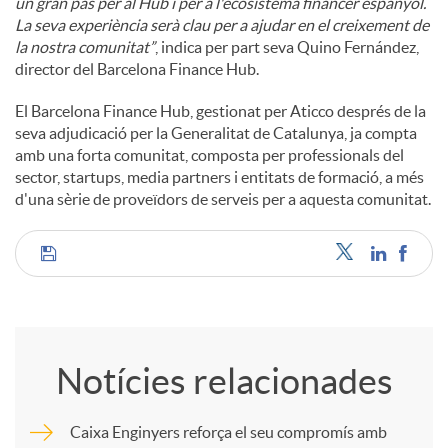
un gran pas per al Hub i per a l'ecosistema financer espanyol.
La seva experiència serà clau per a ajudar en el creixement de
la nostra comunitat”
, indica per part seva Quino Fernández,
director del Barcelona Finance Hub.
El Barcelona Finance Hub, gestionat per Aticco després de la
seva adjudicació per la Generalitat de Catalunya, ja compta
amb una forta comunitat, composta per professionals del
sector, startups, media partners i entitats de formació, a més
d'una sèrie de proveïdors de serveis per a aquesta comunitat.
C
o
Notícies relacionades
m
Caixa Enginyers reforça el seu compromís amb