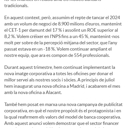
tradicionals.
En aquest context, però, assumim el repte de tancar el 2024
amb un volum de negoci de 8.900 milions d’euros, mantenint
el CET-1 per damunt del 17 % i assolint un ROE superior al
8,2 %. Volem créixer en l’NPS fins a un 45 %, mantenint-nos
molt per sobre de la percepció mitjana del sector, que l’any
passat estava en un -18 %. Volem continuar ampliant el
nostre equip, que ara es compon de 554 professionals.
Durant aquest trimestre, hem continuat implementant la
nova imatge corporativa a totes les oficines per donar el
millor servei als nostres socis i sòcies. A principis de juliol
hem inaugurat una nova oficina a Madrid, i acabarem el mes
amb la nova oficina a Alacant.
També hem posat en marxa una nova campanya de publicitat
corporativa, en què el nostre propòsit és el protagonista i en
la qual reafirmem els valors del model de banca cooperativa.
Amb aquest anunci volem demostrar que el sector financer