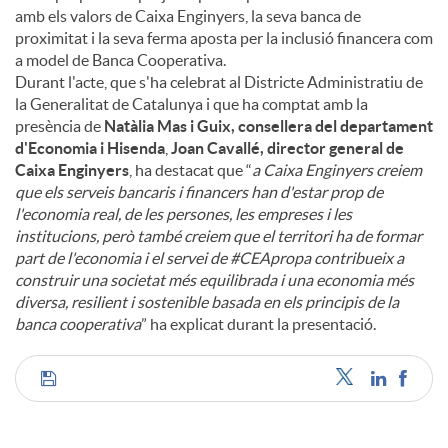
amb els valors de Caixa Enginyers, la seva banca de
proximitat i la seva ferma aposta per la inclusió financera com
a model de Banca Cooperativa.
Durant l'acte, que s'ha celebrat al Districte Administratiu de
la Generalitat de Catalunya i que ha comptat amb la
presència de
Natàlia Mas i Guix, consellera del departament
d'Economia i Hisenda
,
Joan Cavallé, director general de
Caixa Enginyers
, ha destacat que “
a Caixa Enginyers creiem
que els serveis bancaris i financers han d'estar prop de
l'economia real, de les persones, les empreses i les
institucions, però també creiem que el territori ha de formar
part de l'economia i el servei de #CEApropa contribueix a
construir una societat més equilibrada i una economia més
diversa, resilient i sostenible basada en els principis de la
banca cooperativa
” ha explicat durant la presentació.
C