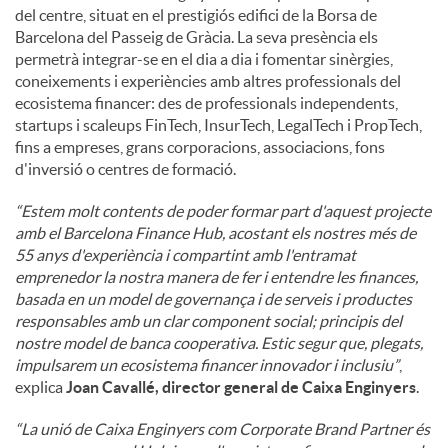
del centre, situat en el prestigiós edifici de la Borsa de
Barcelona del Passeig de Gràcia. La seva presència els
permetrà integrar-se en el dia a dia i fomentar sinèrgies,
coneixements i experiències amb altres professionals del
ecosistema financer: des de professionals independents,
startups i scaleups FinTech, InsurTech, LegalTech i PropTech,
fins a empreses, grans corporacions, associacions, fons
d'inversió o centres de formació.
“Estem molt contents de poder formar part d'aquest projecte
amb el Barcelona Finance Hub, acostant els nostres més de
55 anys d'experiència i compartint amb l'entramat
emprenedor la nostra manera de fer i entendre les finances,
basada en un model de governança i de serveis i productes
responsables amb un clar component social; principis del
nostre model de banca cooperativa. Estic segur que, plegats,
impulsarem un ecosistema financer innovador i inclusiu”
,
explica
Joan Cavallé, director general de Caixa Enginyers
.
“La unió de Caixa Enginyers com Corporate Brand Partner és