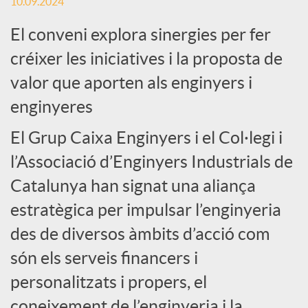
c
10.09.2024
El conveni explora sinergies per fer
i
créixer les iniciatives i la proposta de
valor que aporten als enginyers i
a
enginyeres
l
El Grup Caixa Enginyers i el Col·legi i
l’Associació d’Enginyers Industrials de
s
Catalunya han signat una aliança
estratègica per impulsar l’enginyeria
des de diversos àmbits d’acció com
són els serveis financers i
personalitzats i propers, el
coneixement de l’enginyeria i la