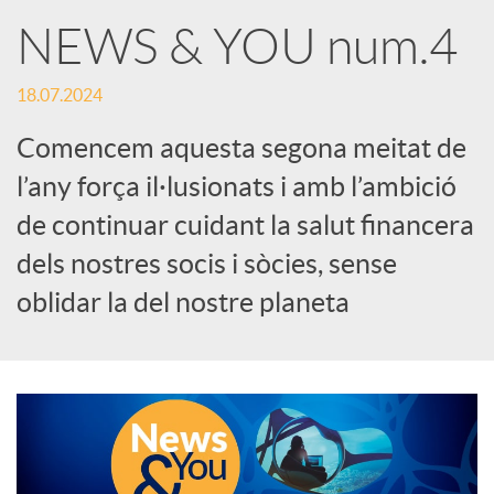
X
NEWS & YOU num.4
a
18.07.2024
Comencem aquesta segona meitat de
r
l’any força il·lusionats i amb l’ambició
de continuar cuidant la salut financera
x
dels nostres socis i sòcies, sense
e
oblidar la del nostre planeta
s
S