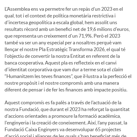
L’Assemblea ens va permetre fer un repàs d’un 2023 en el
qual, tot i el context de política monetària restrictiva i
d'incertesa geopolítica a escala global, hem assolit uns
resultats rècord amb un benefici net de 19,6 milions d'euros,
que representa un creixement d'un 71,9%. Però el 2023
també va ser un any especial per a nosaltres perquè vam
llençar el nostre Pla Estratègic Transforma 2026, el qual té
l'objectiu de convertir la nostra Entitat en referent de la
banca cooperativa. Aquest pla es reflecteix en el canvi
d'identitat corporativa que vam dur a terme sota el
claim
“Humanitzem les teves finances”, que il·lustra a la perfecció el
nostre propòsit i el nostre compromís amb una manera
diferent de pensar i de fer les finances amb impacte positiu.
Aquest compromís es fa palès a través de l’actuació de la
nostra Fundació, que durant el 2023 ha reforçat la quantitat
d'accions orientades a promoure la formació acadèmica,
l'enginyeria i la creació de coneixement. Així, l’any passat, la
Fundació Caixa Enginyers va desenvolupar 65 projectes
d'acció social i aliances de les quals s'han beneficiat més de