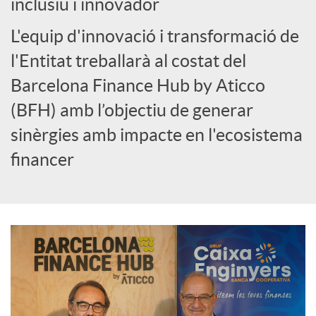
inclusiu i innovador
o
L'equip d'innovació i transformació de
c
l'Entitat treballarà al costat del
Barcelona Finance Hub by Aticco
i
(BFH) amb l’objectiu de generar
sinèrgies amb impacte en l'ecosistema
a
financer
l
s