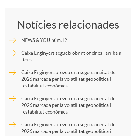
o
Notícies relacionades
m
NEWS & YOU núm.12
p
Caixa Enginyers segueix obrint oficines i arriba a
Reus
a
Caixa Enginyers preveu una segona meitat del
2026 marcada per la volatilitat geopolítica i
l’estabilitat econòmica
r
Caixa Enginyers preveu una segona meitat del
2026 marcada per la volatilitat geopolítica i
t
l’estabilitat econòmica
Caixa Enginyers preveu una segona meitat del
i
2026 marcada per la volatilitat geopolítica i