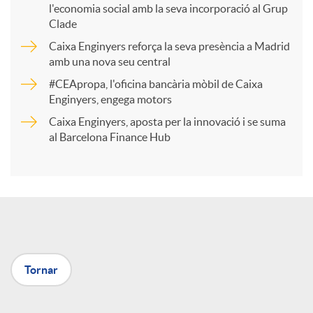
l'economia social amb la seva incorporació al Grup
p
Clade
Caixa Enginyers reforça la seva presència a Madrid
a
amb una nova seu central
#CEApropa, l'oficina bancària mòbil de Caixa
Enginyers, engega motors
r
Caixa Enginyers, aposta per la innovació i se suma
al Barcelona Finance Hub
t
i
r
Tornar
a