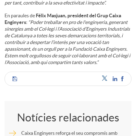
per tant, contribuir a la seva efectivitat i impacte”.
En paraules de
Félix Masjuan, president del Grup Caixa
Enginyers
:
“Poder treballar en pro de l'enginyeria, generant
sinergies amb el Col·legi i l’Associació d’Enginyers Industrials
de Catalunya a totes les seves demarcacions territorials, i
contribuir a despertar l’interès per una vocació tan
apassionant, és un orgull per a la Fundació Caixa Enginyers.
Estem molt orgullosos de seguir col·laborant amb el Col·legi i
l’Associació, amb qui compartim tants valors.”
C
o
Notícies relacionades
m
Caixa Enginyers reforça el seu compromís amb