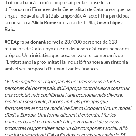
d'oficina bancària mòbil impulsat per la Conselleria
d'Economia i Finances de la Generalitat de Catalunya, que ha
u
tingut lloc avui a Ullà (Baix Empordà). Al acte hi ha participat
la consellera
Alícia Romero
, i l’alcalde d’Ullà,
Josep López
Ruiz
.
t
#CEApropa donarà servei
a 237.000 persones de 313
municipis de Catalunya que no disposen d’oficines bancàries
s
pròpies. Una iniciativa que posa en valor el compromís de
l’Entitat amb la proximitat i la inclusió financera ,en sintonia
amb el seu propòsit d’humanitzar les finances.
“
Estem orgullosos d’apropar els nostres serveis a tantes
persones del nostre país. #CEApropa contribueix a construir
una societat més equilibrada i una economia més diversa,
resilient i sostenible, d’acord amb els principis que
fonamenten el nostre model de Banca Cooperativa, un model
d’èxit a Europa. Una forma diferent d’entendre i fer les
finances basada en un model de governança i de serveis i
productes responsables amb un clar component social. Allò
que ha caracteritzat Caixa Enginyers en els seus més de 55