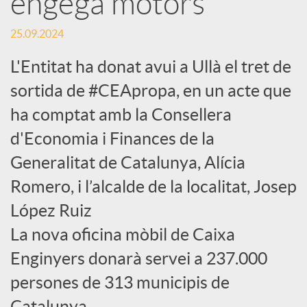
engega motors
c
25.09.2024
L'Entitat ha donat avui a Ullà el tret de
a
sortida de #CEApropa, en un acte que
ha comptat amb la Consellera
d
d'Economia i Finances de la
Generalitat de Catalunya, Alícia
o
Romero, i l’alcalde de la localitat, Josep
r
López Ruiz
La nova oficina mòbil de Caixa
d
Enginyers donarà servei a 237.000
persones de 313 municipis de
e
Catalunya