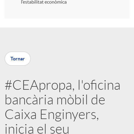
l’estabilitat econòmica
r
a
X
Tornar
a
#CEApropa, l'oficina
r
bancària mòbil de
x
Caixa Enginyers,
e
inicia el seu