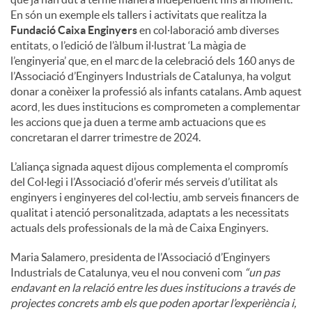
En són un exemple els tallers i activitats que realitza la
Fundació Caixa Enginyers
en col·laboració amb diverses
entitats, o l’edició de l’àlbum il·lustrat ‘La màgia de
l’enginyeria’ que, en el marc de la celebració dels 160 anys de
l’Associació d’Enginyers Industrials de Catalunya, ha volgut
donar a conèixer la professió als infants catalans. Amb aquest
acord, les dues institucions es comprometen a complementar
les accions que ja duen a terme amb actuacions que es
concretaran el darrer trimestre de 2024.
L’aliança signada aquest dijous complementa el compromís
del Col·legi i l’Associació d'oferir més serveis d’utilitat als
enginyers i enginyeres del col·lectiu, amb serveis financers de
qualitat i atenció personalitzada, adaptats a les necessitats
actuals dels professionals de la mà de Caixa Enginyers.
Maria Salamero, presidenta de l’Associació d’Enginyers
Industrials de Catalunya, veu el nou conveni com
“un pas
endavant en la relació entre les dues institucions a través de
projectes concrets amb els que poden aportar l’experiència i,