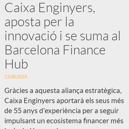
Caixa Enginyers,
X
aposta per la
a
innovació i se suma al
r
Barcelona Finance
Hub
x
23.08.2024
e
Gràcies a aquesta aliança estratègica,
s
Caixa Enginyers aportarà els seus més
de 55 anys d'experiència per a seguir
S
impulsant un ecosistema financer més