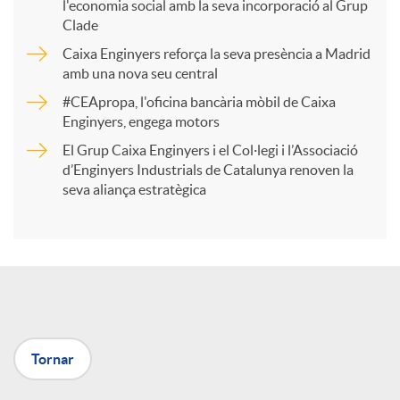
l'economia social amb la seva incorporació al Grup
p
Clade
Caixa Enginyers reforça la seva presència a Madrid
a
amb una nova seu central
#CEApropa, l'oficina bancària mòbil de Caixa
Enginyers, engega motors
r
El Grup Caixa Enginyers i el Col·legi i l’Associació
d’Enginyers Industrials de Catalunya renoven la
t
seva aliança estratègica
i
r
a
Tornar