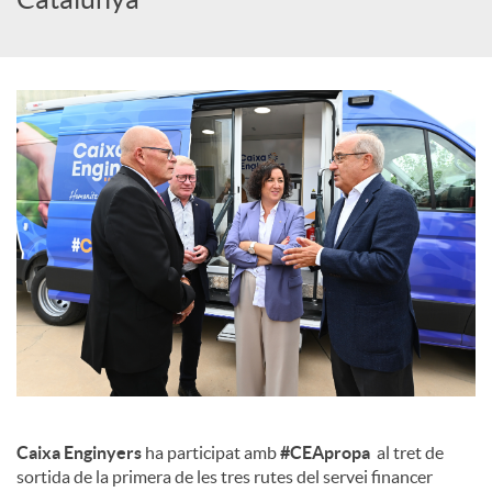
c
o
n
t
i
n
Caixa Enginyers
ha participat amb
#CEApropa
al tret de
g
sortida de la primera de les tres rutes del servei financer