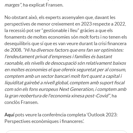
marges”
, ha explicat Fransen.
No obstant això, els experts assenyalen que, davant les
perspectives de menor creixement en 2023 respecte a 2022,
la recessió pot ser “gestionable i lleu” gràcies a que els
fonaments de moltes economies són molt forts i no tenen els
desequilibris que sí que es van veure durant la crisi financera
de 2008.
“Hi ha diversos factors que ens fan ser optimistes:
l'endeutament privat d'empreses i famílies és bastant
raonable, els nivells de desocupació són relativament baixos
en moltes economies el que ofereix seguretat per al consum,
comptem amb un sector bancari molt fort quant a capital i
liquiditat gairebé a nivell global, comptem amb suport fiscal
com són els fons europeus Next Generation, i comptem amb
la gran reobertura de l'economia xinesa post-Covid”
, ha
conclòs Fransen.
Aquí
pots veure la conferència completa ‘Outlook 2023:
Perspectives econòmiques i financeres’.