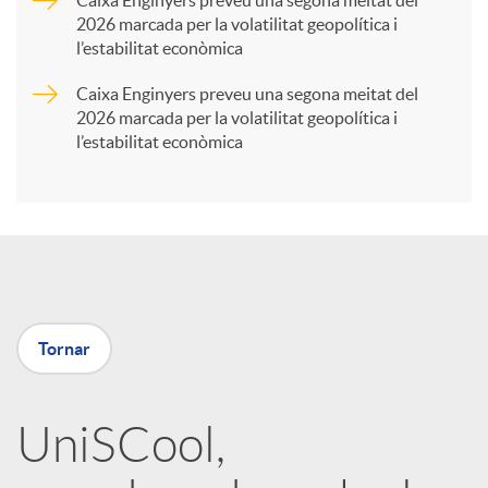
2026 marcada per la volatilitat geopolítica i
t
l’estabilitat econòmica
Caixa Enginyers preveu una segona meitat del
i
2026 marcada per la volatilitat geopolítica i
l’estabilitat econòmica
r
a
X
Tornar
a
UniSCool,
r