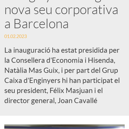
x
nova seu corporativa
e
a Barcelona
01.02.2023
s
La inauguració ha estat presidida per
S
la Consellera d’Economia i Hisenda,
Natàlia Mas Guix, i per part del Grup
o
Caixa d’Enginyers hi han participat el
seu president, Félix Masjuan i el
c
director general, Joan Cavallé
i