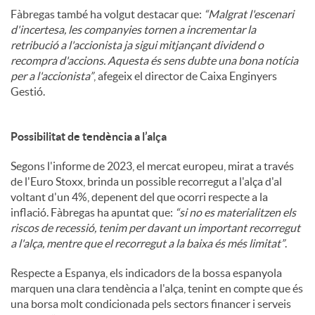
Fàbregas també ha volgut destacar que:
“Malgrat l'escenari
d'incertesa, les companyies tornen a incrementar la
retribució a l'accionista ja sigui mitjançant dividend o
recompra d'accions. Aquesta és sens dubte una bona notícia
per a l'accionista”
, afegeix el director de Caixa Enginyers
Gestió.
Possibilitat de tendència a l’alça
Segons l'informe de 2023, el mercat europeu, mirat a través
de l'Euro Stoxx, brinda un possible recorregut a l'alça d'al
voltant d'un 4%, depenent del que ocorri respecte a la
inflació. Fàbregas ha apuntat que:
“si no es materialitzen els
riscos de recessió, tenim per davant un important recorregut
a l'alça, mentre que el recorregut a la baixa és més limitat”
.
Respecte a Espanya, els indicadors de la bossa espanyola
marquen una clara tendència a l'alça, tenint en compte que és
una borsa molt condicionada pels sectors financer i serveis