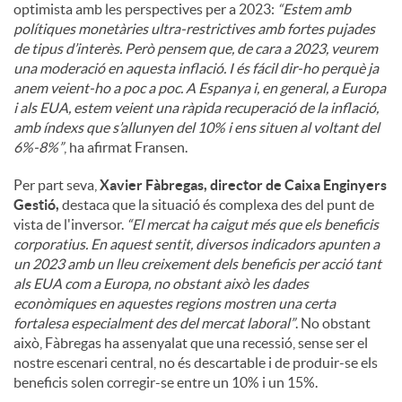
optimista amb les perspectives per a 2023:
“Estem amb
polítiques monetàries ultra-restrictives amb fortes pujades
de tipus d’interès. Però pensem que, de cara a 2023, veurem
una moderació en aquesta inflació. I és fácil dir-ho perquè ja
anem veient-ho a poc a poc. A Espanya i, en general, a Europa
i als EUA, estem veient una ràpida recuperació de la inflació,
amb índexs que s’allunyen del 10% i ens situen al voltant del
6%-8%”
, ha afirmat Fransen.
Per part seva,
Xavier Fàbregas, director de Caixa Enginyers
Gestió,
destaca que la situació és complexa des del punt de
vista de l'inversor.
“El mercat ha caigut més que els beneficis
corporatius. En aquest sentit, diversos indicadors apunten a
un 2023 amb un lleu creixement dels beneficis per acció tant
als EUA com a Europa, no obstant això les dades
econòmiques en aquestes regions mostren una certa
fortalesa especialment des del mercat laboral”
. No obstant
això, Fàbregas ha assenyalat que una recessió, sense ser el
nostre escenari central, no és descartable i de produir-se els
beneficis solen corregir-se entre un 10% i un 15%.