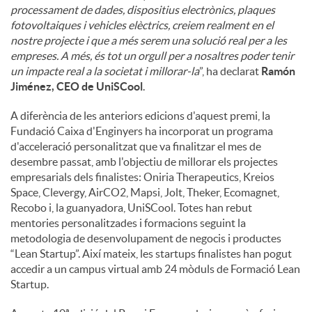
processament de dades, dispositius electrònics, plaques
fotovoltaiques i vehicles elèctrics, creiem realment en el
nostre projecte i que a més serem una solució real per a les
empreses. A més, és tot un orgull per a nosaltres poder tenir
un impacte real a la societat i millorar-la
”, ha declarat
Ramón
Jiménez, CEO de UniSCool
.
A diferència de les anteriors edicions d'aquest premi, la
Fundació Caixa d'Enginyers ha incorporat un programa
d'acceleració personalitzat que va finalitzar el mes de
desembre passat, amb l'objectiu de millorar els projectes
empresarials dels finalistes: Oniria Therapeutics, Kreios
Space, Clevergy, AirCO2, Mapsi, Jolt, Theker, Ecomagnet,
Recobo i, la guanyadora, UniSCool. Totes han rebut
mentories personalitzades i formacions seguint la
metodologia de desenvolupament de negocis i productes
“Lean Startup”. Així mateix, les startups finalistes han pogut
accedir a un campus virtual amb 24 mòduls de Formació Lean
Startup.