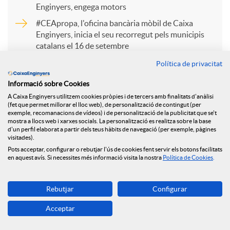
Enginyers, engega motors
r
#CEApropa, l'oficina bancària mòbil de Caixa
Enginyers, inicia el seu recorregut pels municipis
catalans el 16 de setembre
t
Caixa Enginyers Gestió renova la seva posició com
Política de privacitat
a primera Entitat a obtenir la certificació ASG
Informació sobre Cookies
i
atorgada per MainStreet Partners
A Caixa Enginyers utilitzem cookies pròpies i de tercers amb finalitats d'anàlisi
(fet que permet millorar el lloc web), de personalització de contingut (per
exemple, recomanacions de vídeos) i de personalització de la publicitat que se't
r
mostra a llocs web i xarxes socials. La personalització es realitza sobre la base
d'un perfil elaborat a partir dels teus hàbits de navegació (per exemple, pàgines
visitades).
Pots acceptar, configurar o rebutjar l'ús de cookies fent servir els botons facilitats
a
en aquest avís. Si necessites més informació visita la nostra
Política de Cookies
.
Tornar
X
Rebutjar
Configurar
Acceptar
a
Més de 270 dones