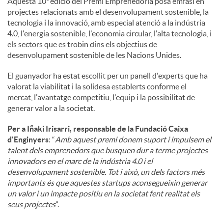
Aquesta 10ª edició del Premi Emprenedoria posa èmfasi en
projectes relacionats amb el desenvolupament sostenible, la
tecnologia i la innovació, amb especial atenció a la indústria
4.0, l'energia sostenible, l'economia circular, l'alta tecnologia, i
els sectors que es trobin dins els objectius de
desenvolupament sostenible de les Nacions Unides.
El guanyador ha estat escollit per un panell d'experts que ha
valorat la viabilitat i la solidesa establerts conforme el
mercat, l'avantatge competitiu, l'equip i la possibilitat de
generar valor a la societat.
Per a Iñaki Irisarri, responsable de la Fundació Caixa
d'Enginyers
: “
Amb aquest premi donem suport i impulsem el
talent dels emprenedors que busquen dur a terme projectes
innovadors en el marc de la indústria 4.0 i el
desenvolupament sostenible. Tot i això, un dels factors més
importants és que aquestes startups aconsegueixin generar
un valor i un impacte positiu en la societat fent realitat els
seus projectes
”.