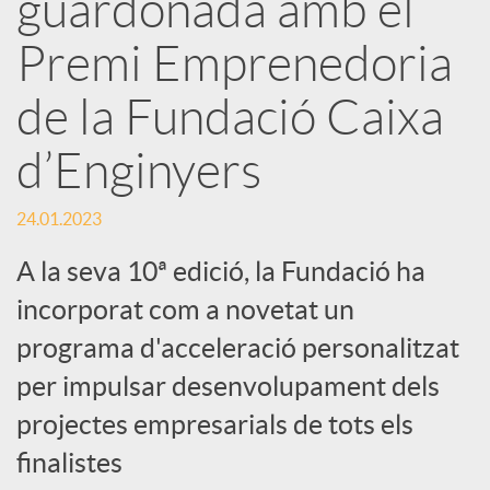
guardonada amb el
x
Premi Emprenedoria
e
de la Fundació Caixa
d’Enginyers
s
24.01.2023
S
A la seva 10ª edició, la Fundació ha
incorporat com a novetat un
o
programa d'acceleració personalitzat
c
per impulsar desenvolupament dels
projectes empresarials de tots els
i
finalistes