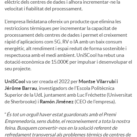
elèctric dels centres de dades i alhora incrementar-ne la
velocitat i fiabilitat del processament.
L'empresa lleidatana ofereix un producte que elimina les
restriccions tèrmiques per incrementar la capacitat de
processament dels centres de dades i permet el creixement
ràpid d'aplicacions com 5G, RV o IA amb un baix consum
energètic, alt rendiment i espai reduït de forma sostenible i
respectuosa amb el medi ambient. UniSCool ha rebut una
dotació econòmica de 15.000€ per impulsar i desenvolupar el
seu projecte.
UniSCool
va ser creada el 2022 per
Montse Vilarrubí i
Jérôme Barrau
, investigadors de l'Escola Politècnica
Superior de la UdL juntament amb Luc Fréchette (Universitat
de Sherbrooke) i
Ramón Jiménez
(CEO de l'empresa).
“
És tot un orgull haver estat guardonats amb el Premi
Emprenedoria, sens dubte, el reconeixement a tota la nostra
feina. Busquem convertir-nos en la solució referent de
refredament transversal als problemes tèrmics de centres de