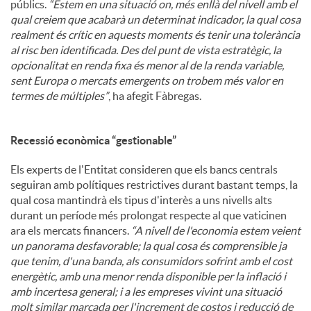
públics.
“Estem en una situació on, més enllà del nivell amb el
qual creiem que acabarà un determinat indicador, la qual cosa
realment és crític en aquests moments és tenir una tolerància
al risc ben identificada. Des del punt de vista estratègic, la
opcionalitat en renda fixa és menor al de la renda variable,
sent Europa o mercats emergents on trobem més valor en
termes de múltiples”
, ha afegit Fàbregas.
Recessió econòmica “gestionable”
Els experts de l'Entitat consideren que els bancs centrals
seguiran amb polítiques restrictives durant bastant temps, la
qual cosa mantindrà els tipus d'interès a uns nivells alts
durant un període més prolongat respecte al que vaticinen
ara els mercats financers.
“A nivell de l'economia estem veient
un panorama desfavorable; la qual cosa és comprensible ja
que tenim, d'una banda, als consumidors sofrint amb el cost
energètic, amb una menor renda disponible per la inflació i
amb incertesa general; i a les empreses vivint una situació
molt similar marcada per l'increment de costos i reducció de