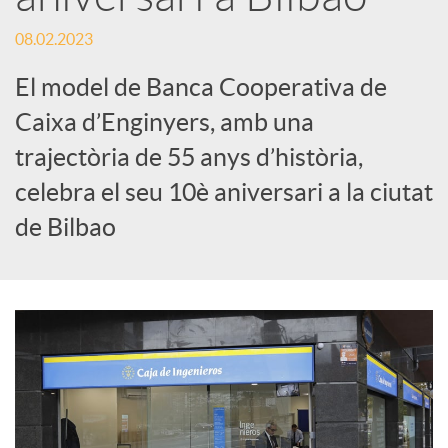
e
08.02.2023
El model de Banca Cooperativa de
s
Caixa d’Enginyers, amb una
trajectòria de 55 anys d’història,
S
celebra el seu 10è aniversari a la ciutat
o
de Bilbao
c
i
a