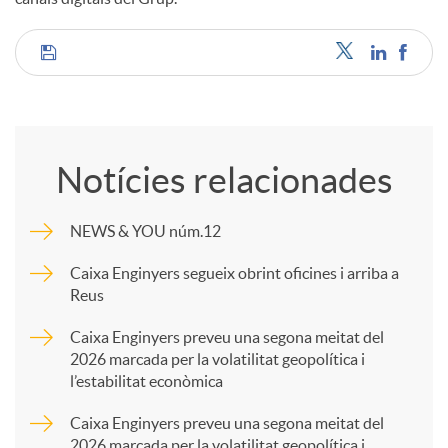
C
o
Notícies relacionades
m
NEWS & YOU núm.12
p
Caixa Enginyers segueix obrint oficines i arriba a
Reus
a
Caixa Enginyers preveu una segona meitat del
2026 marcada per la volatilitat geopolítica i
l’estabilitat econòmica
r
Caixa Enginyers preveu una segona meitat del
2026 marcada per la volatilitat geopolítica i