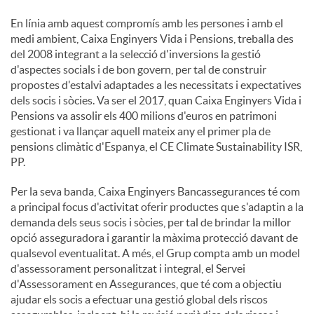
En línia amb aquest compromís amb les persones i amb el
medi ambient, Caixa Enginyers Vida i Pensions, treballa des
del 2008 integrant a la selecció d'inversions la gestió
d'aspectes socials i de bon govern, per tal de construir
propostes d'estalvi adaptades a les necessitats i expectatives
dels socis i sòcies. Va ser el 2017, quan Caixa Enginyers Vida i
Pensions va assolir els 400 milions d'euros en patrimoni
gestionat i va llançar aquell mateix any el primer pla de
pensions climàtic d'Espanya, el CE Climate Sustainability ISR,
PP.
Per la seva banda, Caixa Enginyers Bancassegurances té com
a principal focus d'activitat oferir productes que s'adaptin a la
demanda dels seus socis i sòcies, per tal de brindar la millor
opció asseguradora i garantir la màxima protecció davant de
qualsevol eventualitat. A més, el Grup compta amb un model
d'assessorament personalitzat i integral, el Servei
d'Assessorament en Assegurances, que té com a objectiu
ajudar els socis a efectuar una gestió global dels riscos