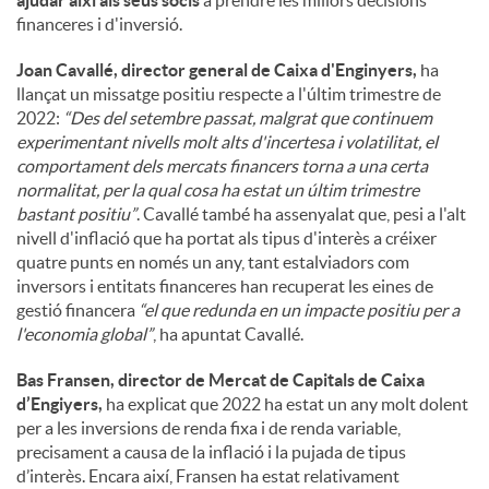
ajudar així als seus socis
a prendre les millors decisions
financeres i d'inversió.
Joan Cavallé, director general de Caixa d'Enginyers,
ha
llançat un missatge positiu respecte a l'últim trimestre de
2022:
“Des del setembre passat, malgrat que continuem
experimentant nivells molt alts d'incertesa i volatilitat, el
comportament dels mercats financers torna a una certa
normalitat, per la qual cosa ha estat un últim trimestre
bastant positiu”
. Cavallé també ha assenyalat que, pesi a l'alt
nivell d'inflació que ha portat als tipus d'interès a créixer
quatre punts en només un any, tant estalviadors com
inversors i entitats financeres han recuperat les eines de
gestió financera
“el que redunda en un impacte positiu per a
l'economia global”
, ha apuntat Cavallé.
Bas Fransen, director de Mercat de Capitals de Caixa
d’Engiyers,
ha explicat que 2022 ha estat un any molt dolent
per a les inversions de renda fixa i de renda variable,
precisament a causa de la inflació i la pujada de tipus
d’interès. Encara així, Fransen ha estat relativament