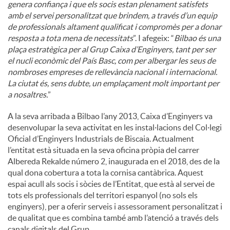
genera confiança i que els socis estan plenament satisfets
amb el servei personalitzat que brindem, a través d’un equip
de professionals altament qualificat i compromès per a donar
resposta a tota mena de necessitats
”. I afegeix: “
Bilbao és una
plaça estratègica per al Grup Caixa d’Enginyers, tant per ser
el nucli econòmic del País Basc, com per albergar les seus de
nombroses empreses de rellevància nacional i internacional.
La ciutat és, sens dubte, un emplaçament molt important per
a nosaltres.
”
A la seva arribada a Bilbao l’any 2013, Caixa d’Enginyers va
desenvolupar la seva activitat en les instal·lacions del Col·legi
Oficial d’Enginyers Industrials de Biscaia. Actualment
l’entitat està situada en la seva oficina pròpia del carrer
Albereda Rekalde número 2, inaugurada en el 2018, des de la
qual dona cobertura a tota la cornisa cantàbrica. Aquest
espai acull als socis i sòcies de l’Entitat, que està al servei de
tots els professionals del territori espanyol (no sols els
enginyers), per a oferir serveis i assessorament personalitzat i
de qualitat que es combina també amb l’atenció a través dels
canals digitals del Grup.