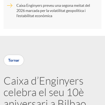
Caixa Enginyers preveu una segona meitat del
i
2026 marcada per la volatilitat geopolítica i
l’estabilitat econòmica
r
a
X
Tornar
a
Caixa d’Enginyers
r
celebra el seu 10è
x
aniversari a Bilbao