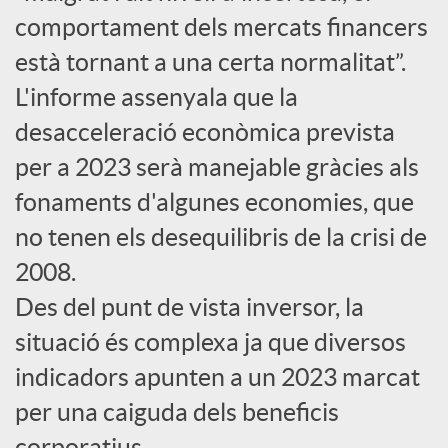
comportament dels mercats financers
c
està tornant a una certa normalitat”.
L'informe assenyala que la
o
desacceleració econòmica prevista
per a 2023 serà manejable gràcies als
n
fonaments d'algunes economies, que
no tenen els desequilibris de la crisi de
t
2008.
i
Des del punt de vista inversor, la
situació és complexa ja que diversos
n
indicadors apunten a un 2023 marcat
per una caiguda dels beneficis
g
corporatius.