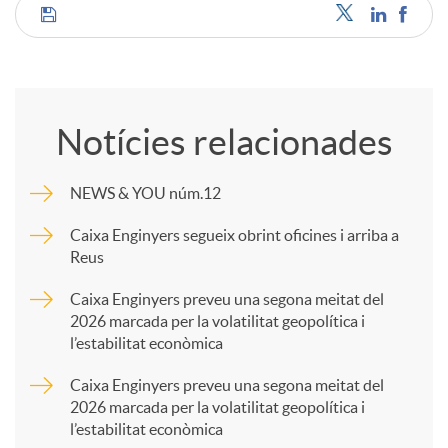
C
o
Notícies relacionades
m
NEWS & YOU núm.12
p
Caixa Enginyers segueix obrint oficines i arriba a
Reus
a
Caixa Enginyers preveu una segona meitat del
2026 marcada per la volatilitat geopolítica i
l’estabilitat econòmica
r
Caixa Enginyers preveu una segona meitat del
2026 marcada per la volatilitat geopolítica i
t
l’estabilitat econòmica