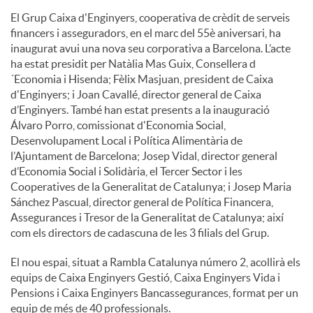
El Grup Caixa d'Enginyers, cooperativa de crèdit de serveis
financers i asseguradors, en el marc del 55è aniversari, ha
inaugurat avui una nova seu corporativa a Barcelona. L’acte
ha estat presidit per Natàlia Mas Guix, Consellera d
´Economia i Hisenda; Fèlix Masjuan, president de Caixa
d'Enginyers; i Joan Cavallé, director general de Caixa
d’Enginyers. També han estat presents a la inauguració
Álvaro Porro, comissionat d'Economia Social,
Desenvolupament Local i Política Alimentària de
l’Ajuntament de Barcelona; Josep Vidal, director general
d’Economia Social i Solidària, el Tercer Sector i les
Cooperatives de la Generalitat de Catalunya; i Josep Maria
Sánchez Pascual, director general de Política Financera,
Assegurances i Tresor de la Generalitat de Catalunya; així
com els directors de cadascuna de les 3 filials del Grup.
El nou espai, situat a Rambla Catalunya número 2, acollirà els
equips de Caixa Enginyers Gestió, Caixa Enginyers Vida i
Pensions i Caixa Enginyers Bancassegurances, format per un
equip de més de 40 professionals.