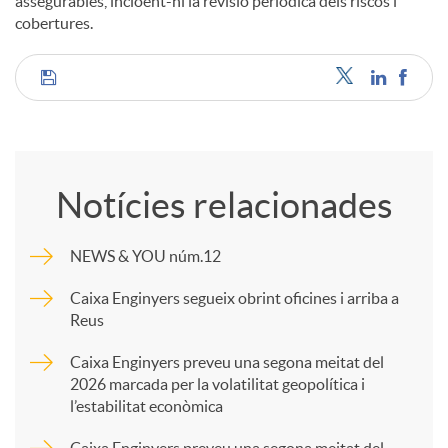
assegurables, incloent-hi la revisió periòdica dels riscos i
cobertures.
C
o
Notícies relacionades
m
NEWS & YOU núm.12
p
Caixa Enginyers segueix obrint oficines i arriba a
Reus
a
Caixa Enginyers preveu una segona meitat del
2026 marcada per la volatilitat geopolítica i
l’estabilitat econòmica
r
Caixa Enginyers preveu una segona meitat del