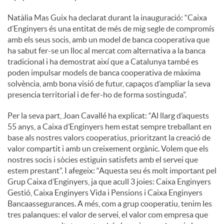
Natàlia Mas Guix ha declarat durant la inauguració: “Caixa
d’Enginyers és una entitat de més de mig segle de compromís
amb els seus socis, amb un model de banca cooperativa que
ha sabut fer-se un lloc al mercat com alternativa a la banca
tradicional i ha demostrat així que a Catalunya també es
poden impulsar models de banca cooperativa de màxima
solvència, amb bona visió de futur, capaços d’ampliar la seva
presencia territorial i de fer-ho de forma sostinguda”.
Per la seva part, Joan Cavallé ha explicat: “Al llarg d’aquests
55 anys, a Caixa d’Enginyers hem estat sempre treballant en
base als nostres valors cooperatius, prioritzant la creació de
valor compartit i amb un creixement orgànic. Volem que els
nostres socis i sòcies estiguin satisfets amb el servei que
estem prestant”. I afegeix: “Aquesta seu és molt important pel
Grup Caixa d’Enginyers, ja que acull 3 joies: Caixa Enginyers
Gestió, Caixa Enginyers Vida i Pensions i Caixa Enginyers
Bancaassegurances. A més, com a grup cooperatiu, tenim les
tres palanques: el valor de servei, el valor com empresa que