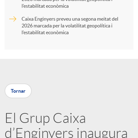
t
l’estabilitat econòmica
Caixa Enginyers preveu una segona meitat del
i
2026 marcada per la volatilitat geopolítica i
l’estabilitat econòmica
r
a
X
Tornar
a
El Grup Caixa
r
d’Enginyers inaugura