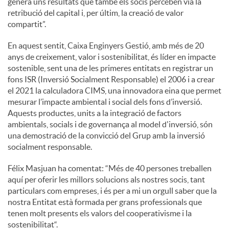
genera uns resultats que també els socis perceben via la
retribució del capital i, per últim, la creació de valor
compartit”.
En aquest sentit, Caixa Enginyers Gestió, amb més de 20
anys de creixement, valor i sostenibilitat, és líder en impacte
sostenible, sent una de les primeres entitats en registrar un
fons ISR (Inversió Socialment Responsable) el 2006 i a crear
el 2021 la calculadora CIMS, una innovadora eina que permet
mesurar l’impacte ambiental i social dels fons d’inversió.
Aquests productes, units a la integració de factors
ambientals, socials i de governança al model d'inversió, són
una demostració de la convicció del Grup amb la inversió
socialment responsable.
Félix Masjuan ha comentat: “Més de 40 persones treballen
aquí per oferir les millors solucions als nostres socis, tant
particulars com empreses, i és per a mi un orgull saber que la
nostra Entitat està formada per grans professionals que
tenen molt presents els valors del cooperativisme i la
sostenibilitat“.