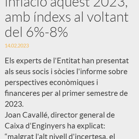
inflació aquest 2023,
amb índexs al voltant
c
del 6%-8%
a
14.02.2023
d
Els experts de l'Entitat han presentat
als seus socis i sòcies l'informe sobre
o
perspectives econòmiques i
financeres per al primer semestre de
r
2023.
d
Joan Cavallé, director general de
Caixa d'Enginyers ha explicat:
e
“malgrat l'alt nivell d'incertesa, el