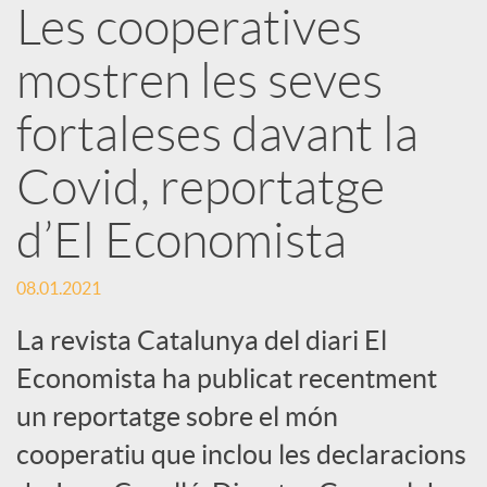
Les cooperatives
r
mostren les seves
x
fortaleses davant la
e
Covid, reportatge
d’El Economista
s
08.01.2021
S
La revista Catalunya del diari El
o
Economista ha publicat recentment
un reportatge sobre el món
c
cooperatiu que inclou les declaracions