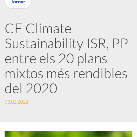
Tornar
a
CE Climate
r
Sustainability ISR, PP
x
entre els 20 plans
e
mixtos més rendibles
del 2020
s
03.02.2021
S
o