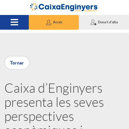
Salta al contingut principal
Accés
Dona't d'alta
P
Tornar
u
Caixa d’Enginyers
b
presenta les seves
l
perspectives
i