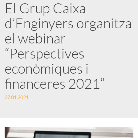
a
El Grup Caixa
d’Enginyers organitza
r
el webinar
x
“Perspectives
e
econòmiques i
financeres 2021”
s
27.01.2021
S
o