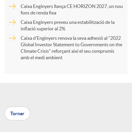
Caixa Enginyers llança CE HORIZON 2027, un nou
r
fons de renda fixa
Caixa Enginyers preveu una estabilització de la
t
inflació superior al 2%
Caixa d'Enginyers renova la seva adhesió al “2022
i
Global Investor Statement to Governments on the
Climate Crisis” reforçant així el seu compromís
amb el medi ambient
r
a
X
Tornar
a