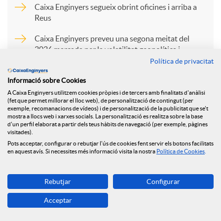
p
Caixa Enginyers segueix obrint oficines i arriba a
Reus
a
Caixa Enginyers preveu una segona meitat del
2026 marcada per la volatilitat geopolítica i
l’estabilitat econòmica
Política de privacitat
r
Caixa Enginyers preveu una segona meitat del
Informació sobre Cookies
2026 marcada per la volatilitat geopolítica i
t
A Caixa Enginyers utilitzem cookies pròpies i de tercers amb finalitats d'anàlisi
(fet que permet millorar el lloc web), de personalització de contingut (per
l’estabilitat econòmica
exemple, recomanacions de vídeos) i de personalització de la publicitat que se't
mostra a llocs web i xarxes socials. La personalització es realitza sobre la base
Caixa Enginyers preveu una segona meitat del
i
d'un perfil elaborat a partir dels teus hàbits de navegació (per exemple, pàgines
visitades).
2026 marcada per la volatilitat geopolítica i
Pots acceptar, configurar o rebutjar l'ús de cookies fent servir els botons facilitats
l’estabilitat econòmica
en aquest avís. Si necessites més informació visita la nostra
Política de Cookies
.
r
Rebutjar
Configurar
a
Acceptar