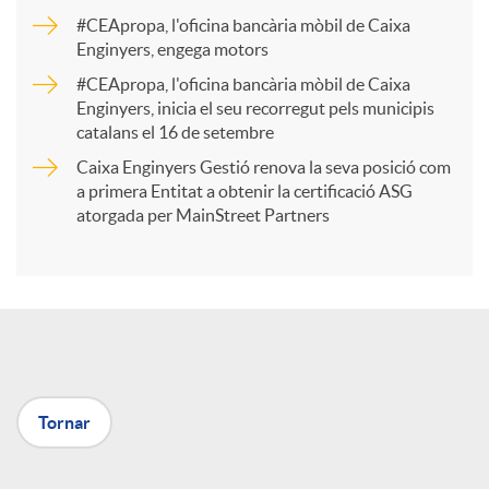
a
#CEApropa, l'oficina bancària mòbil de Caixa
Enginyers, engega motors
r
#CEApropa, l'oficina bancària mòbil de Caixa
Enginyers, inicia el seu recorregut pels municipis
catalans el 16 de setembre
t
Caixa Enginyers Gestió renova la seva posició com
a primera Entitat a obtenir la certificació ASG
i
atorgada per MainStreet Partners
r
a
Tornar
X