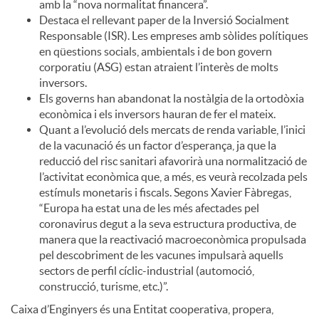
amb la “nova normalitat financera”.
Destaca el rellevant paper de la Inversió Socialment
Responsable (ISR). Les empreses amb sòlides polítiques
en qüestions socials, ambientals i de bon govern
corporatiu (ASG) estan atraient l’interès de molts
inversors.
Els governs han abandonat la nostàlgia de la ortodòxia
econòmica i els inversors hauran de fer el mateix.
Quant a l’evolució dels mercats de renda variable, l’inici
de la vacunació és un factor d’esperança, ja que la
reducció del risc sanitari afavorirà una normalització de
l’activitat econòmica que, a més, es veurà recolzada pels
estímuls monetaris i fiscals. Segons Xavier Fàbregas,
“Europa ha estat una de les més afectades pel
coronavirus degut a la seva estructura productiva, de
manera que la reactivació macroeconòmica propulsada
pel descobriment de les vacunes impulsarà aquells
sectors de perfil cíclic-industrial (automoció,
construcció, turisme, etc.)”.
Caixa d’Enginyers és una Entitat cooperativa, propera,