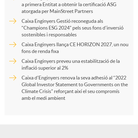
a primera Entitat a obtenir la certificació ASG
p
atorgada per MainStreet Partners
Caixa Enginyers Gestió reconeguda als
a
“Champions ESG 2024” pels seus fons d'inversió
sostenibles i responsables
Caixa Enginyers llança CE HORIZON 2027, un nou
r
fons de renda fixa
Caixa Enginyers preveu una estabilització de la
t
inflació superior al 2%
Caixa d'Enginyers renova la seva adhesió al “2022
i
Global Investor Statement to Governments on the
Climate Crisis” reforçant així el seu compromís
amb el medi ambient
r
a