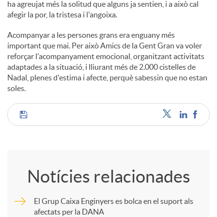
ha agreujat més la solitud que alguns ja sentien, i a això cal
afegir la por, la tristesa i l'angoixa.
Acompanyar a les persones grans era enguany més
important que mai. Per això Amics de la Gent Gran va voler
reforçar l'acompanyament emocional, organitzant activitats
adaptades a la situació, i lliurant més de 2.000 cistelles de
Nadal, plenes d'estima i afecte, perquè sabessin que no estan
soles.
C
o
Notícies relacionades
m
El Grup Caixa Enginyers es bolca en el suport als
afectats per la DANA