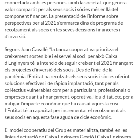
connectada amb les persones i amb la societat, que genera
valor compartit per als seus socis i sòcies més enllà del
component financer. La presentació de l’informe sobre
perspectives per al 2021 s’emmarca dins de programa de
recolzament als socis en les seves decisions financeres i
d’inversió.
Segons Joan Cavallé, “la banca cooperativa prioritza el
creixement sostenible i el servei al soci; per això Caixa
d’Enginyers té la intenció de seguir creixent el 2021 finançant
els projectes d’inversió dels socis. Des de l’inici de la
pandèmia l’Entitat ha recolzats els seus socis i sòcies oferint
solucions efectives i de ràpida implantació, tant per als
col·lectius vulnerables com per a particulars, professionals o
empreses quant a finançament, operativa, liquiditat, etc. per a
mitigar l’impacte econòmic que ha causat aquesta crisi.
L’Entitat té la capacitat per incrementar el recolzament als
seus socis en aquesta fase aguda de cicle econòmic.
El model cooperatiu del Grup es materialitza, també, en les
línies d’actuació de Caixa Enginyers Gestió i Caixa Enginyers