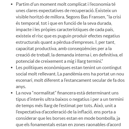
Partim d’un moment molt complicat i l’economia té
unes clares expectatives de recuperació. Existeix un
visible horitzó de millora. Segons Bas Fransen, “la crisi
és temporal, tot i que en funció de la seva durada,
impacte i les pròpies característiques de cada país,
existeix el risc que es puguin produir efectes negatius
estructurals quant a pèrdua d’empreses. I, per tant,
capacitat productiva, amb conseqüències per a la
creació de treball, la demanda interna i, en definitiva, el
potencial de creixement a mig i llarg termini.”
Les polítiques econòmiques estan tenint un contingut
social molt rellevant. La pandèmia ens ha portat un nou
escenari, molt diferent a l’estancament secular de fa dos
anys.
La nova “normalitat” financera està determinant uns
tipus d’interès ultra baixos o negatius i per a un termini
de temps més llarg de l’estimat per tots. Això, unit a
l’expectativa d’acceleració de la inflació, ens porta a
considerar que les borses estan en mode bombolla, ja
que els fonamentals estan en zones raonables d’acord