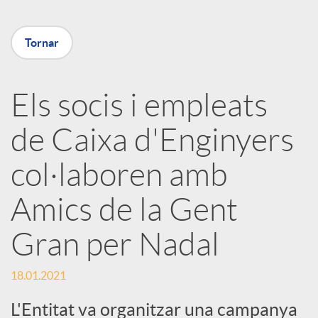
X
Tornar
a
Els socis i empleats
r
de Caixa d'Enginyers
x
col·laboren amb
e
Amics de la Gent
Gran per Nadal
s
18.01.2021
S
L'Entitat va organitzar una campanya