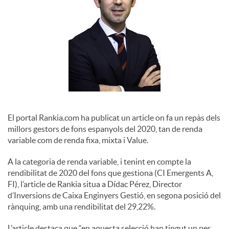
o
c
i
a
El portal Rankia.com ha publicat un article on fa un repàs dels
l
millors gestors de fons espanyols del 2020, tan de renda
variable com de renda fixa, mixta i Value.
s
A la categoria de renda variable, i tenint en compte la
rendibilitat de 2020 del fons que gestiona (CI Emergents A,
FI), l’article de Rankia situa a Dídac Pérez, Director
d’Inversions de Caixa Enginyers Gestió, en segona posició del
rànquing, amb una rendibilitat del 29,22%.
L’article destaca que “en aquesta selecció han tingut un pes