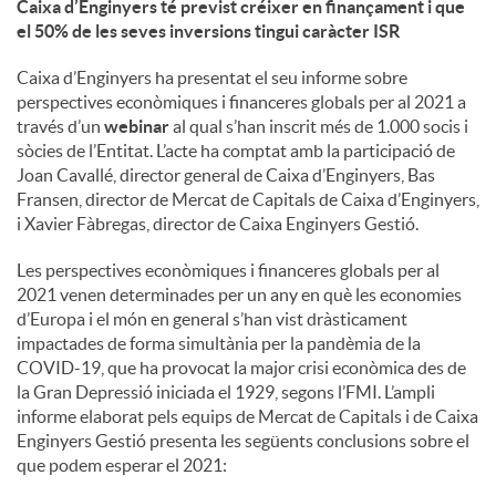
Caixa d’Enginyers té previst créixer en finançament i que
el 50% de les seves inversions tingui caràcter ISR
u
Caixa d’Enginyers ha presentat el seu informe sobre
perspectives econòmiques i financeres globals per al 2021 a
t
través d’un
webinar
al qual s’han inscrit més de 1.000 socis i
sòcies de l’Entitat. L’acte ha comptat amb la participació de
Joan Cavallé, director general de Caixa d’Enginyers, Bas
s
Fransen, director de Mercat de Capitals de Caixa d’Enginyers,
i Xavier Fàbregas, director de Caixa Enginyers Gestió.
Les perspectives econòmiques i financeres globals per al
2021 venen determinades per un any en què les economies
d’Europa i el món en general s’han vist dràsticament
impactades de forma simultània per la pandèmia de la
COVID-19, que ha provocat la major crisi econòmica des de
la Gran Depressió iniciada el 1929, segons l’FMI. L’ampli
informe elaborat pels equips de Mercat de Capitals i de Caixa
Enginyers Gestió presenta les següents conclusions sobre el
que podem esperar el 2021: