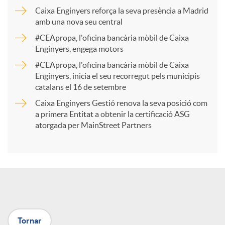
p
Caixa Enginyers reforça la seva presència a Madrid
amb una nova seu central
a
#CEApropa, l'oficina bancària mòbil de Caixa
Enginyers, engega motors
r
#CEApropa, l'oficina bancària mòbil de Caixa
Enginyers, inicia el seu recorregut pels municipis
catalans el 16 de setembre
t
Caixa Enginyers Gestió renova la seva posició com
a primera Entitat a obtenir la certificació ASG
i
atorgada per MainStreet Partners
r
a
Tornar