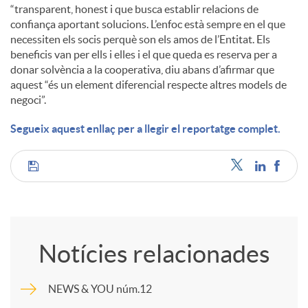
“transparent, honest i que busca establir relacions de
confiança aportant solucions. L’enfoc està sempre en el que
necessiten els socis perquè son els amos de l’Entitat. Els
beneficis van per ells i elles i el que queda es reserva per a
donar solvència a la cooperativa, diu abans d’afirmar que
aquest “és un element diferencial respecte altres models de
negoci”.
Segueix aquest enllaç per a llegir el reportatge complet.
C
o
Notícies relacionades
m
NEWS & YOU núm.12