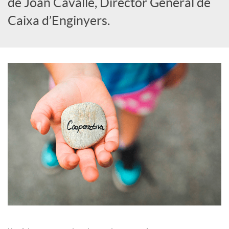
de Joan Cavallé, Director General de
i
Caixa d’Enginyers.
a
l
s