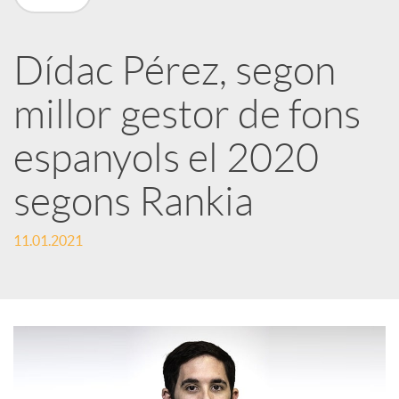
X
a
Dídac Pérez, segon
millor gestor de fons
r
espanyols el 2020
x
segons Rankia
e
11.01.2021
s
S