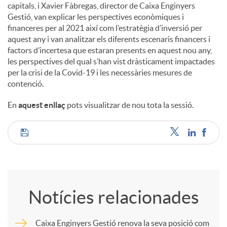
capitals, i Xavier Fàbregas, director de Caixa Enginyers
Gestió, van explicar les perspectives econòmiques i
financeres per al 2021 així com l’estratègia d’inversió per
aquest any i van analitzar els diferents escenaris financers i
factors d’incertesa que estaran presents en aquest nou any,
les perspectives del qual s’han vist dràsticament impactades
per la crisi de la Covid-19 i les necessàries mesures de
contenció.
En
aquest enllaç
pots visualitzar de nou tota la sessió.
C
o
Notícies relacionades
m
Caixa Enginyers Gestió renova la seva posició com