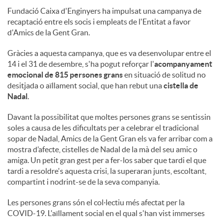
Fundació Caixa d'Enginyers ha impulsat una campanya de
recaptació entre els socis i empleats de l'Entitat a favor
d'Amics de la Gent Gran.
Gràcies a aquesta campanya, que es va desenvolupar entre el
14 i el 31 de desembre, s'ha pogut reforçar l'
acompanyament
emocional de 815 persones grans
en situació de solitud no
desitjada o aïllament social, que han rebut una
cistella de
Nadal
.
Davant la possibilitat que moltes persones grans se sentissin
soles a causa de les dificultats per a celebrar el tradicional
sopar de Nadal, Amics de la Gent Gran els va fer arribar com a
mostra d’afecte, cistelles de Nadal de la mà del seu amic o
amiga. Un petit gran gest per a fer-los saber que tardi el que
tardi a resoldre's aquesta crisi, la superaran junts, escoltant,
compartint i nodrint-se de la seva companyia.
Les persones grans són el col·lectiu més afectat per la
COVID-19. L'aïllament social en el qual s'han vist immerses