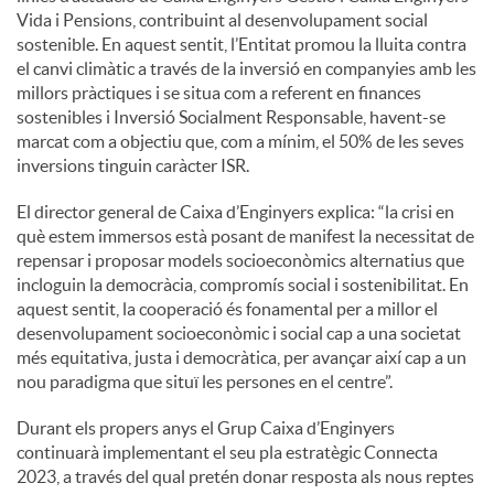
Vida i Pensions, contribuint al desenvolupament social
sostenible. En aquest sentit, l’Entitat promou la lluita contra
el canvi climàtic a través de la inversió en companyies amb les
millors pràctiques i se situa com a referent en finances
sostenibles i Inversió Socialment Responsable, havent-se
marcat com a objectiu que, com a mínim, el 50% de les seves
inversions tinguin caràcter ISR.
El director general de Caixa d’Enginyers explica: “la crisi en
què estem immersos està posant de manifest la necessitat de
repensar i proposar models socioeconòmics alternatius que
incloguin la democràcia, compromís social i sostenibilitat. En
aquest sentit, la cooperació és fonamental per a millor el
desenvolupament socioeconòmic i social cap a una societat
més equitativa, justa i democràtica, per avançar així cap a un
nou paradigma que situï les persones en el centre”.
Durant els propers anys el Grup Caixa d’Enginyers
continuarà implementant el seu pla estratègic Connecta
2023, a través del qual pretén donar resposta als nous reptes