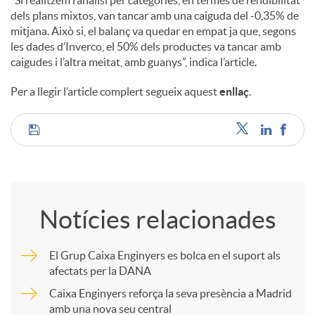
dels plans mixtos, van tancar amb una caiguda del -0,35% de
mitjana. Això si, el balanç va quedar en empat ja que, segons
les dades d’Inverco, el 50% dels productes va tancar amb
caigudes i l’altra meitat, amb guanys”, indica l’article.
Per a llegir l’article complert segueix aquest
enllaç
.
C
o
Notícies relacionades
m
El Grup Caixa Enginyers es bolca en el suport als
afectats per la DANA
p
Caixa Enginyers reforça la seva presència a Madrid
amb una nova seu central