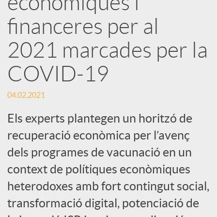
econòmiques i
financeres per al
c
2021 marcades per la
a
COVID-19
d
04.02.2021
o
Els experts plantegen un horitzó de
recuperació econòmica per l’avenç
r
dels programes de vacunació en un
context de polítiques econòmiques
d
heterodoxes amb fort contingut social,
transformació digital, potenciació de
e