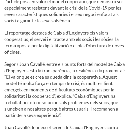
L’article posa en valor el model cooperatiu, que demostra ser
especialment resistent davant la crisi de la Covid-19 per les
seves característiques solidaries i el seu negoci enfocat als
socis i a garantir la seva solvència.
El reportatge destaca de Caixa d’Enginyers els valors
cooperatius, el servei i el tracte amb els socis i les sòcies, la
ferma aposta per la digitalització o el pla d’obertura de noves
oficines.
Segons Joan Cavallé, entre els punts forts del model de Caixa
d’Enginyers està la transparència, la resiliència i la proximitat:
“El valor que es crea es queda dins la cooperativa. Aquest
model té molta força en temps de crisi, és molt resilient,
emergeix en moments de dificultats econòmiques per la
solidaritat i la cooperació”, explica. “Caixa d’Enginyers ha
treballat per oferir solucions als problemes dels socis, que
s’uneixen a nosaltres perquè altres usuaris li recomanen a
partir de la seva experiència”.
Joan Cavallé defineix el servei de Caixa d’Enginyers com a