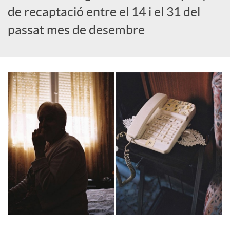
o
de recaptació entre el 14 i el 31 del
passat mes de desembre
c
i
a
l
s