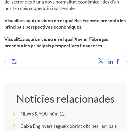
del sector des d’una nova normalitat econòmica i des d’un
horitzó més cooperatiu i sostenible.
Visualitza aquí un vídeo en el qual Bas Fransen presenta les
principals perspectives econòmiques.
Visualitza aquí un vídeo en el qual Xavier Fàbregas
presenta les principals perspectives financeres.
C
o
Notícies relacionades
m
NEWS & YOU núm.12
p
Caixa Enginyers segueix obrint oficines i arriba a