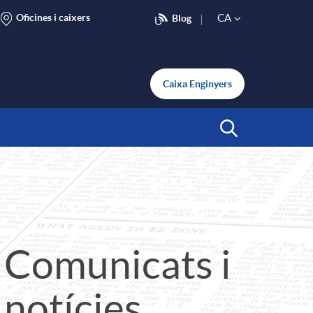
Oficines i caixers
CA
Blog
S
e
Caixa Enginyers
l
Inicia Cerca
e
c
Comunicats i
t
notícies