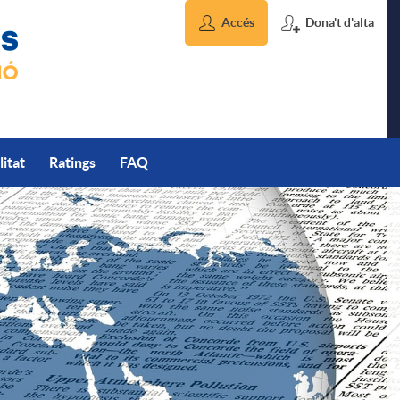
Accés
Dona't d'alta
litat
Ratings
FAQ