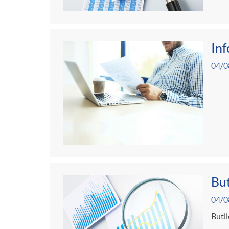
In
04/0
But
04/0
Butll