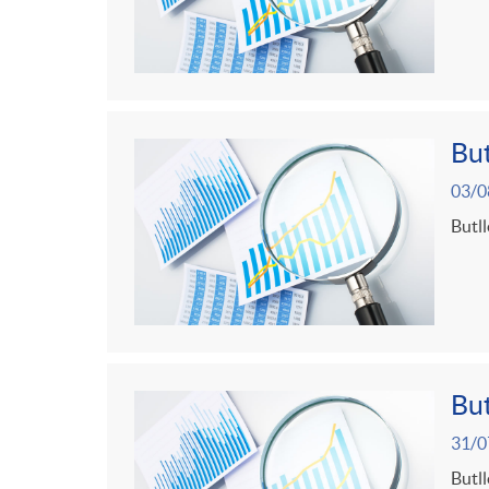
But
03/0
Butll
But
31/0
Butll