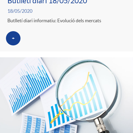
s
Butlletí diari 18/05/2020
18/05/2020
Butlletí diari informatiu: Evolució dels mercats
+