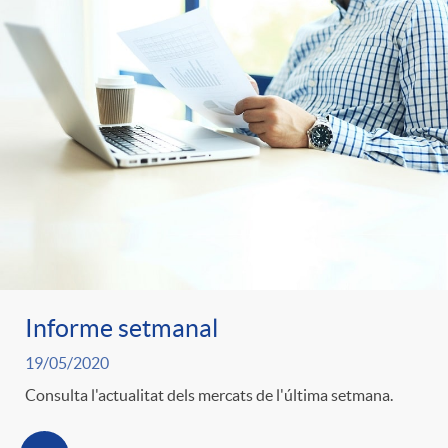
o
o
a
A
r
s
n
d
e
c
e
c
l
c
o
a
o
Informe setmanal
n
19/05/2020
F
n
Consulta l'actualitat dels mercats de l'última setmana.
o