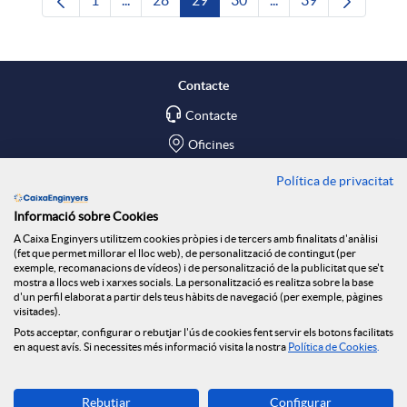
1
...
28
29
30
...
39
Pàgina
Pàgines intermèdies Utilitzeu TAB per navega
Pàgina
Pàgina
Pàgina
Pàgines intermèdies U
Pàgina
Contacte
Contacte
Oficines
Política de privacitat
Troba'ns a
Informació sobre Cookies
Blog
A Caixa Enginyers utilitzem cookies pròpies i de tercers amb finalitats d'anàlisi
(fet que permet millorar el lloc web), de personalització de contingut (per
Social Room
exemple, recomanacions de vídeos) i de personalització de la publicitat que se't
mostra a llocs web i xarxes socials. La personalització es realitza sobre la base
d'un perfil elaborat a partir dels teus hàbits de navegació (per exemple, pàgines
Tablón de anuncios
visitades).
Seguretat Online
Pots acceptar, configurar o rebutjar l'ús de cookies fent servir els botons facilitats
en aquest avís. Si necessites més informació visita la nostra
Política de Cookies
.
Descarrega-la ara
Rebutjar
Configurar