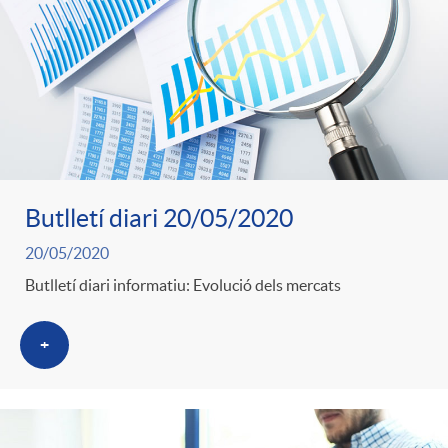
o
u
r
n
b
n
t
l
o
e
i
Butlletí diari 20/05/2020
t
n
20/05/2020
c
Butlletí diari informatiu: Evolució dels mercats
i
i
a
+
c
d
d
i