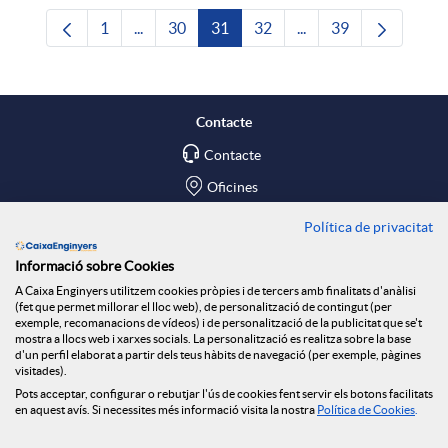
1
...
30
31
32
...
39
Pàgina
Pàgines intermèdies Utilitzeu TAB per navega
Pàgina
Pàgina
Pàgina
Pàgines intermèdies U
Pàgina
Contacte
Contacte
Oficines
Política de privacitat
Troba'ns a
Informació sobre Cookies
Blog
A Caixa Enginyers utilitzem cookies pròpies i de tercers amb finalitats d'anàlisi
(fet que permet millorar el lloc web), de personalització de contingut (per
Social Room
exemple, recomanacions de vídeos) i de personalització de la publicitat que se't
mostra a llocs web i xarxes socials. La personalització es realitza sobre la base
d'un perfil elaborat a partir dels teus hàbits de navegació (per exemple, pàgines
Tablón de anuncios
visitades).
Seguretat Online
Pots acceptar, configurar o rebutjar l'ús de cookies fent servir els botons facilitats
en aquest avís. Si necessites més informació visita la nostra
Política de Cookies
.