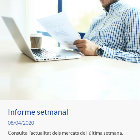
i
t
m
l
i
i
t
n
c
r
g
a
o
u
s
C
t
Informe setmanal
a
s
08/04/2020
Consulta l'actualitat dels mercats de l'última setmana.