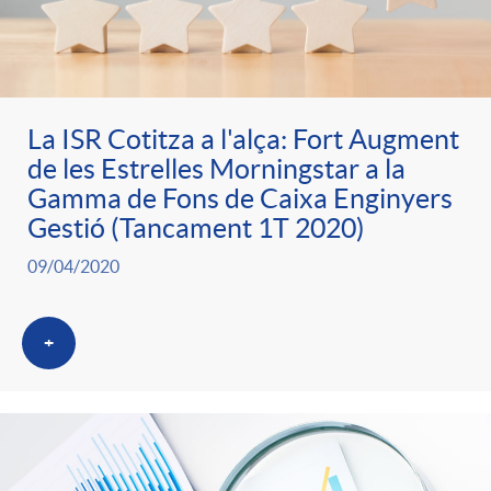
o
u
r
n
b
n
t
La ISR Cotitza a l'alça: Fort Augment
l
de les Estrelles Morningstar a la
o
Gamma de Fons de Caixa Enginyers
e
i
Gestió (Tancament 1T 2020)
t
09/04/2020
n
c
i
i
+
a
c
d
d
i