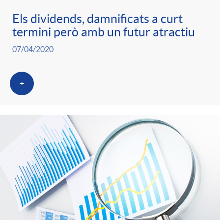
Els dividends, damnificats a curt
termini però amb un futur atractiu
07/04/2020
+