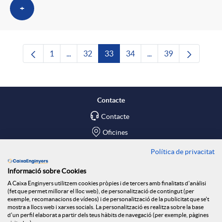
+
1
...
32
33
34
...
39
Pàgina
Pàgines intermèdies Utilitzeu TAB per navega
Pàgina
Pàgina
Pàgina
Pàgines intermèdies U
Pàgina
Contacte
Contacte
Oficines
Política de privacitat
Troba'ns a
Informació sobre Cookies
Blog
A Caixa Enginyers utilitzem cookies pròpies i de tercers amb finalitats d'anàlisi
(fet que permet millorar el lloc web), de personalització de contingut (per
Social Room
exemple, recomanacions de vídeos) i de personalització de la publicitat que se't
mostra a llocs web i xarxes socials. La personalització es realitza sobre la base
d'un perfil elaborat a partir dels teus hàbits de navegació (per exemple, pàgines