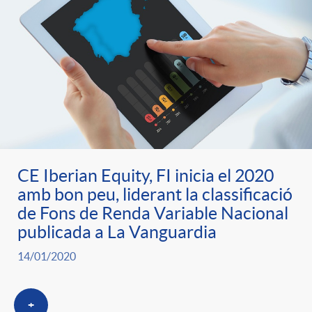
o
u
r
n
b
n
t
l
o
e
i
t
n
CE Iberian Equity, FI inicia el 2020
c
amb bon peu, liderant la classificació
i
de Fons de Renda Variable Nacional
i
a
publicada a La Vanguardia
c
14/01/2020
d
d
i
+