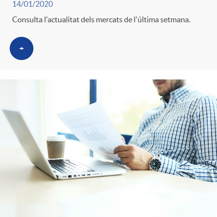
i
t
14/01/2020
Consulta l'actualitat dels mercats de l'última setmana.
m
l
i
+
i
t
n
c
r
g
a
o
u
s
C
t
a
s