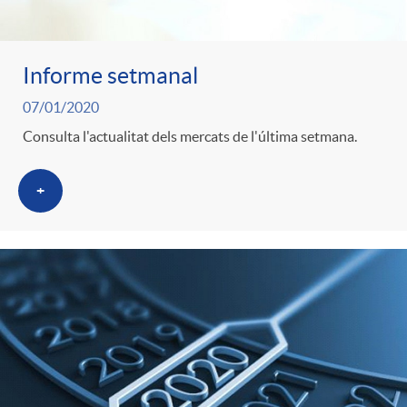
t
e
Informe setmanal
g
07/01/2020
Consulta l'actualitat dels mercats de l'última setmana.
o
+
r
i
a