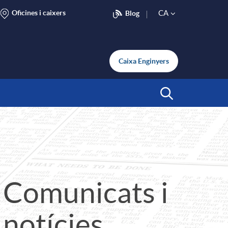
Oficines i caixers
CA
Blog
S
e
Caixa Enginyers
l
Inicia Cerca
e
c
Comunicats i
t
notícies