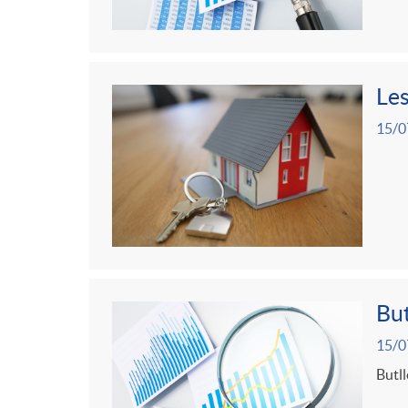
Les
15/0
But
15/0
Butll