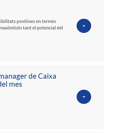
o
m
ibilitats positives en termes
+
 maximitzin tant el potencial del
a
o manager de Caixa
del mes
+