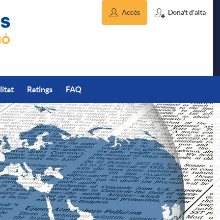
Accés
Dona't d'alta
litat
Ratings
FAQ