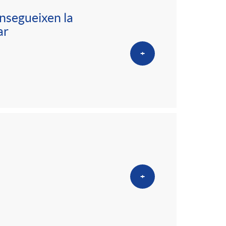
onsegueixen la
ar
+
+