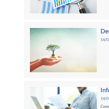
Deu
14/0
In
14/0
Consu