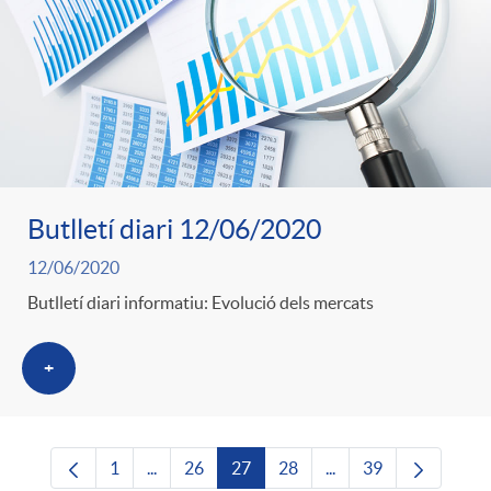
Butlletí diari 12/06/2020
12/06/2020
Butlletí diari informatiu: Evolució dels mercats
+
1
...
26
27
28
...
39
Pàgina
Pàgines intermèdies Utilitzeu TAB per navega
Pàgina
Pàgina
Pàgina
Pàgines intermèdies U
Pàgina