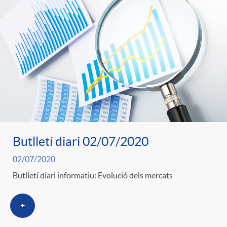
o
o
a
A
r
s
n
d
e
c
e
c
l
c
Butlletí diari 02/07/2020
o
a
02/07/2020
o
Butlletí diari informatiu: Evolució dels mercats
n
F
n
+
o