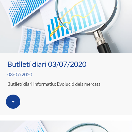
o
u
r
n
b
n
t
l
o
e
i
Butlletí diari 03/07/2020
t
n
03/07/2020
c
Butlletí diari informatiu: Evolució dels mercats
i
i
a
+
c
d
d
i