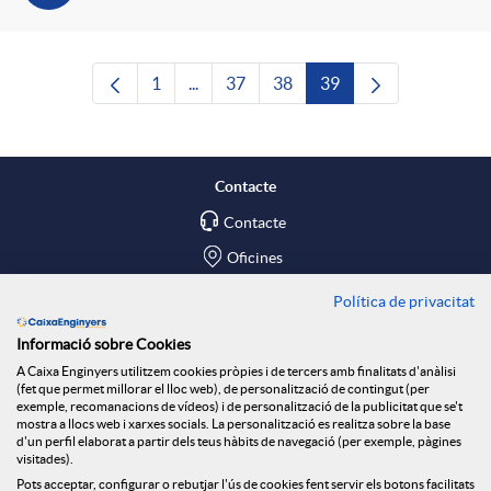
1
...
37
38
39
Pàgina
Pàgines intermèdies Utilitzeu TAB per n
Pàgina
Pàgina
Pàgina
Contacte
Contacte
Oficines
Política de privacitat
Troba'ns a
Informació sobre Cookies
Blog
A Caixa Enginyers utilitzem cookies pròpies i de tercers amb finalitats d'anàlisi
(fet que permet millorar el lloc web), de personalització de contingut (per
Social Room
exemple, recomanacions de vídeos) i de personalització de la publicitat que se't
mostra a llocs web i xarxes socials. La personalització es realitza sobre la base
d'un perfil elaborat a partir dels teus hàbits de navegació (per exemple, pàgines
Tablón de anuncios
visitades).
Seguretat Online
Pots acceptar, configurar o rebutjar l'ús de cookies fent servir els botons facilitats