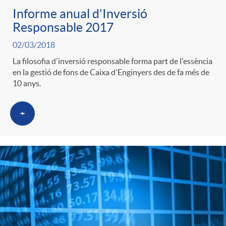
i
t
Informe anual d'Inversió
m
Responsable 2017
l
i
02/03/2018
i
t
La filosofia d'inversió responsable forma part de l'essència
n
en la gestió de fons de Caixa d'Enginyers des de fa més de
10 anys.
c
r
g
+
a
o
u
s
C
t
a
s