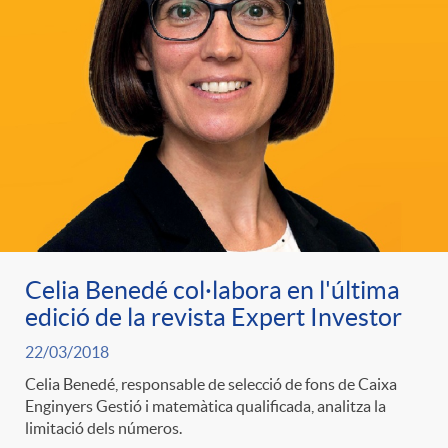
o
u
r
n
b
n
t
l
o
e
i
t
n
c
Celia Benedé col·labora en l'última
i
i
edició de la revista Expert Investor
a
22/03/2018
c
d
d
Celia Benedé, responsable de selecció de fons de Caixa
Enginyers Gestió i matemàtica qualificada, analitza la
i
limitació dels números.