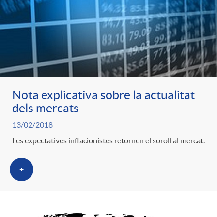
t
e
g
o
Nota explicativa sobre la actualitat
dels mercats
r
13/02/2018
Les expectatives inflacionistes retornen el soroll al mercat.
i
+
a