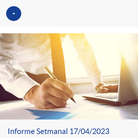
t
+
e
g
o
r
i
a
Informe Setmanal 17/04/2023