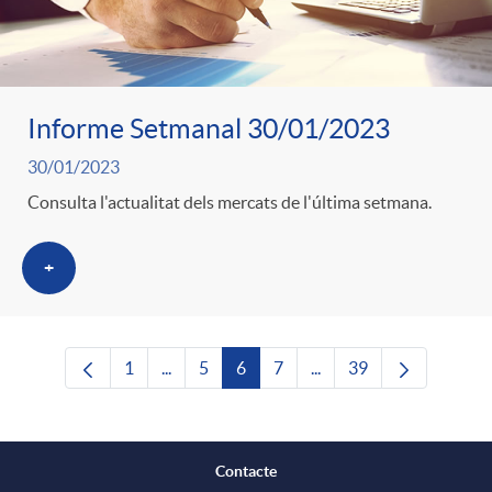
Informe Setmanal 30/01/2023
30/01/2023
Consulta l'actualitat dels mercats de l'última setmana.
+
1
...
5
6
7
...
39
Pàgina
Pàgines intermèdies Utilitzeu TAB per nave
Pàgina
Pàgina
Pàgina
Pàgines intermèdies Uti
Pàgina
Contacte