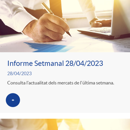
o
u
r
n
b
n
t
l
o
e
i
Informe Setmanal 28/04/2023
t
n
28/04/2023
c
Consulta l'actualitat dels mercats de l'última setmana.
i
i
a
+
c
d
d
i