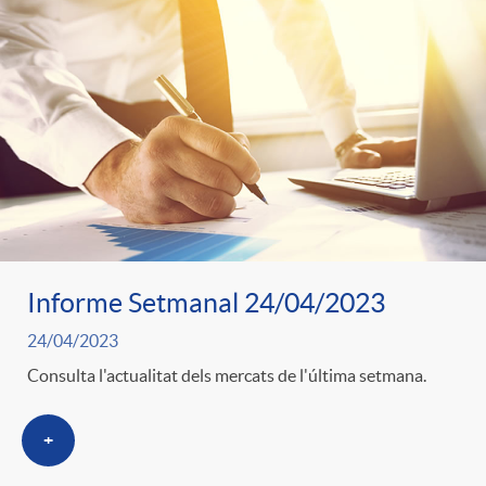
o
o
a
A
r
s
n
d
e
c
e
c
l
c
Informe Setmanal 24/04/2023
o
a
24/04/2023
o
Consulta l'actualitat dels mercats de l'última setmana.
n
F
n
+
o