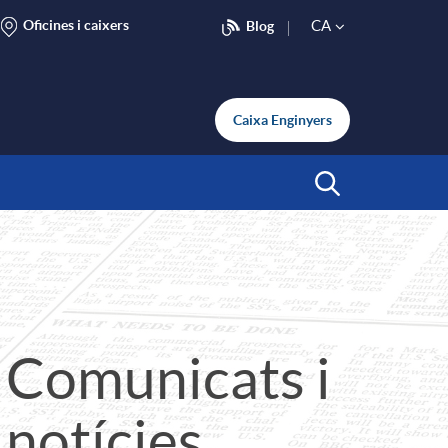
Oficines i caixers
CA
Blog
S
e
Caixa Enginyers
l
Inicia Cerca
e
c
Comunicats i
t
notícies