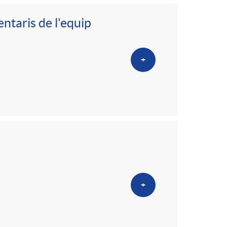
ntaris de l'equip
+
+