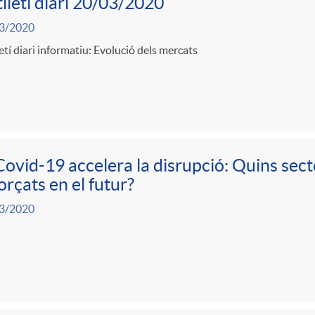
lletí diari 20/03/2020
3/2020
etí diari informatiu: Evolució dels mercats
Covid-19 accelera la disrupció: Quins sect
orçats en el futur?
3/2020