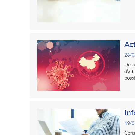
Act
26/0
Despr
d'alt
possi
In
19/0
Consu