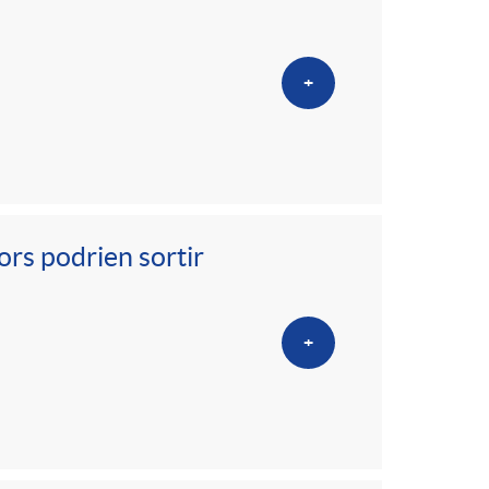
o
m
+
a
ors podrien sortir
+