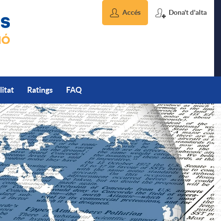
Accés
Dona't d'alta
litat
Ratings
FAQ