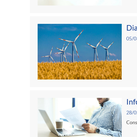
g
o
Dia
r
05/0
i
a
s
In
28/0
Consu