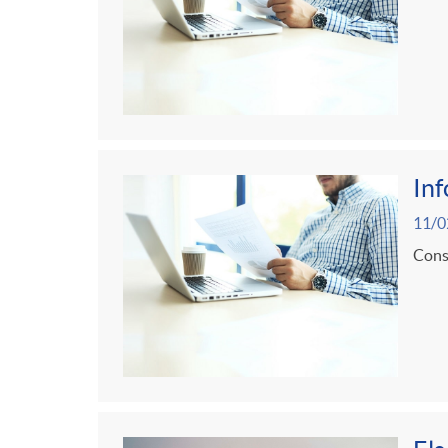
In
11/0
Consu