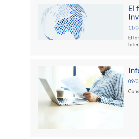
El 
Inv
11/0
El fo
Inter
In
09/0
Consu