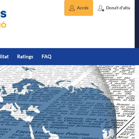
Accés
Dona't d'alta
litat
Ratings
FAQ