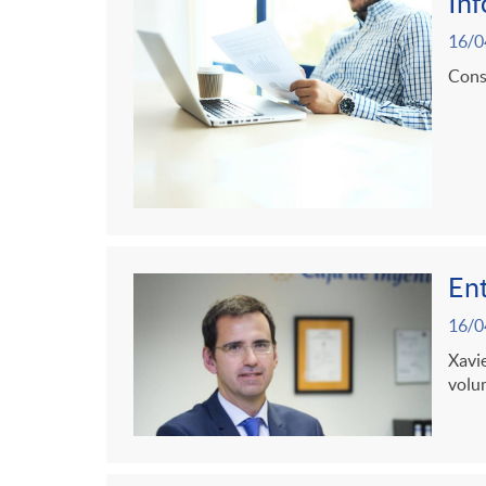
g
In
16/0
o
Consu
r
i
a
Ent
16/0
s
Xavie
volum