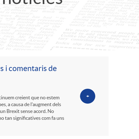
o
r
d
'
s i comentaris de
i
d
+
ntinuem creient que no estem
bes, a causa de l'augment dels
d'un Brexit sense acord. No
i
o tan significatives com fa uns