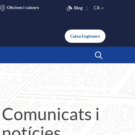
Oficines i caixers
CA
Blog
S
e
Caixa Enginyers
l
Inicia Cerca
e
c
Comunicats i
t
notícies