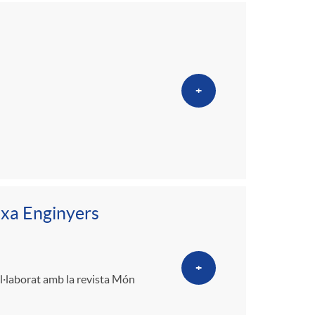
+
ixa Enginyers
+
l·laborat amb la revista Món