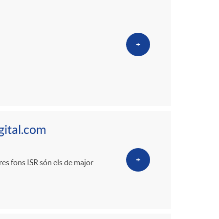
+
gital.com
+
es fons ISR són els de major