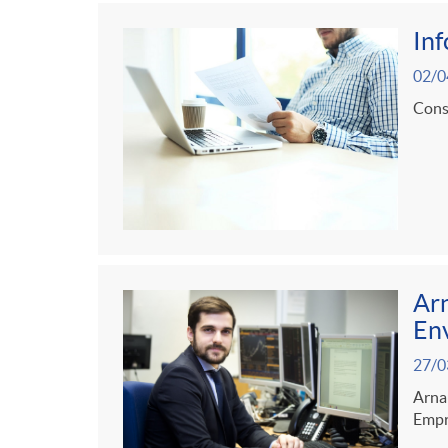
In
02/0
Consu
Arn
Env
27/0
Arnau
Empre