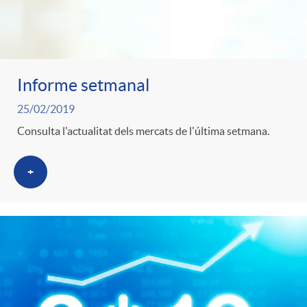
t
e
g
Informe setmanal
25/02/2019
o
Consulta l'actualitat dels mercats de l'última setmana.
r
+
i
a