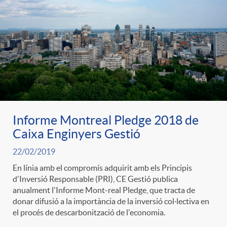
o
u
r
n
b
n
t
l
o
e
i
Informe Montreal Pledge 2018 de
t
n
c
Caixa Enginyers Gestió
i
22/02/2019
i
a
En línia amb el compromís adquirit amb els Principis
d'Inversió Responsable (PRI), CE Gestió publica
c
d
anualment l'Informe Mont-real Pledge, que tracta de
d
donar difusió a la importància de la inversió col·lectiva en
el procés de descarbonització de l'economia.
i