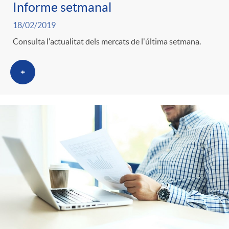
i
t
Informe setmanal
m
18/02/2019
l
i
Consulta l'actualitat dels mercats de l'última setmana.
i
t
n
+
c
r
g
a
o
u
s
C
t
a
s