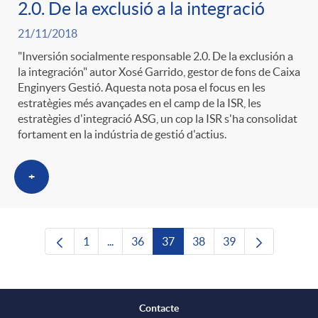
2.0. De la exclusió a la integració
21/11/2018
"Inversión socialmente responsable 2.0. De la exclusión a
la integración" autor Xosé Garrido, gestor de fons de Caixa
Enginyers Gestió. Aquesta nota posa el focus en les
estratègies més avançades en el camp de la ISR, les
estratègies d'integració ASG, un cop la ISR s'ha consolidat
fortament en la indústria de gestió d'actius.
+
1
...
36
37
38
39
Pàgina
Pàgines intermèdies Utilitzeu TAB per nave
Pàgina
Pàgina
Pàgina
Pàgina
Contacte