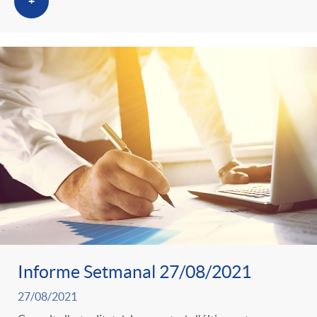
t
+
e
g
o
r
i
a
Informe Setmanal 27/08/2021
27/08/2021