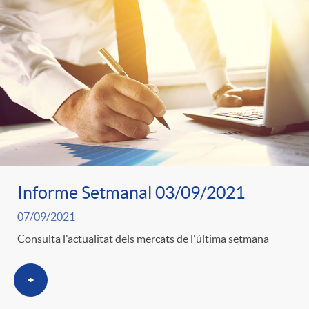
o
o
a
A
r
s
n
d
e
c
e
c
l
c
Informe Setmanal 03/09/2021
o
a
07/09/2021
o
Consulta l'actualitat dels mercats de l'última setmana
n
F
n
+
o