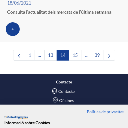
18/06/2021
Consulta l'actualitat dels mercats de l'última setmana
+
1
...
13
14
15
...
39
Pàgina
Pàgines intermèdies Utilitzeu TAB per navega
Pàgina
Pàgina
Pàgina
Pàgines intermèdies U
Pàgina
Contacte
Contacte
Oficines
Política de privacitat
Troba'ns a
Informació sobre Cookies
Blog