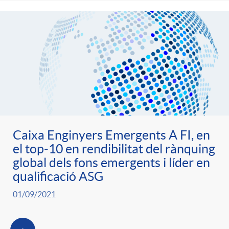
i
t
m
l
i
i
t
n
c
r
g
a
o
u
Caixa Enginyers Emergents A FI, en
el top-10 en rendibilitat del rànquing
s
C
global dels fons emergents i líder en
t
qualificació ASG
a
01/09/2021
s