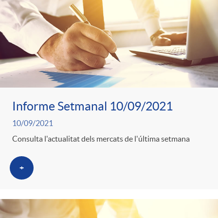
o
u
r
n
b
n
t
l
o
e
i
Informe Setmanal 10/09/2021
t
n
10/09/2021
c
Consulta l'actualitat dels mercats de l'última setmana
i
i
a
+
c
d
d
i