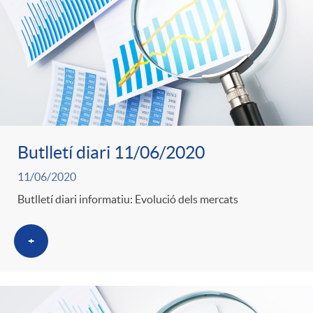
o
u
r
n
b
n
t
l
o
e
i
Butlletí diari 11/06/2020
t
n
11/06/2020
c
Butlletí diari informatiu: Evolució dels mercats
i
i
a
+
c
d
d
i