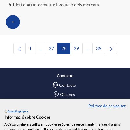
Butlletí diari informatiu: Evolució dels mercats
+
1
...
27
28
29
...
39
Pàgina
Pàgines intermèdies Utilitzeu TAB per navega
Pàgina
Pàgina
Pàgina
Pàgines intermèdies U
Pàgina
Contacte
Contacte
Oficines
Política de privacitat
Troba'ns a
Informació sobre Cookies
Blog
A Caixa Enginyers utilitzem cookies pròpies i de tercers amb finalitats d'anàlisi
(fet que permet millorar el lloc web), de personalització de contingut (per