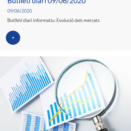
s
Butlletí diari 09/06/2020
09/06/2020
Butlletí diari informatiu: Evolució dels mercats
+