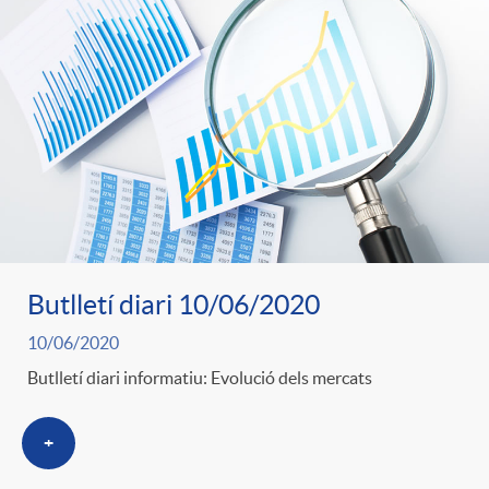
o
o
a
A
r
s
n
d
e
c
e
c
l
c
Butlletí diari 10/06/2020
o
a
10/06/2020
o
Butlletí diari informatiu: Evolució dels mercats
n
F
n
+
o