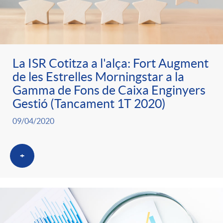
o
u
r
n
b
n
t
La ISR Cotitza a l'alça: Fort Augment
l
de les Estrelles Morningstar a la
o
Gamma de Fons de Caixa Enginyers
e
i
Gestió (Tancament 1T 2020)
t
09/04/2020
n
c
i
i
+
a
c
d
d
i