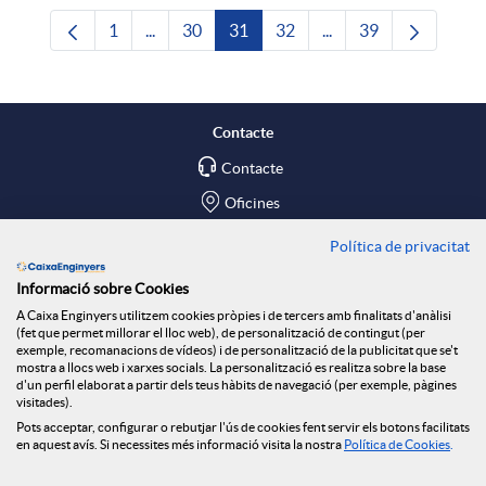
1
...
30
31
32
...
39
Pàgina
Pàgines intermèdies Utilitzeu TAB per navega
Pàgina
Pàgina
Pàgina
Pàgines intermèdies U
Pàgina
Contacte
Contacte
Oficines
Política de privacitat
Troba'ns a
Informació sobre Cookies
Blog
A Caixa Enginyers utilitzem cookies pròpies i de tercers amb finalitats d'anàlisi
(fet que permet millorar el lloc web), de personalització de contingut (per
Social Room
exemple, recomanacions de vídeos) i de personalització de la publicitat que se't
mostra a llocs web i xarxes socials. La personalització es realitza sobre la base
d'un perfil elaborat a partir dels teus hàbits de navegació (per exemple, pàgines
Tablón de anuncios
visitades).
Seguretat Online
Pots acceptar, configurar o rebutjar l'ús de cookies fent servir els botons facilitats
en aquest avís. Si necessites més informació visita la nostra
Política de Cookies
.