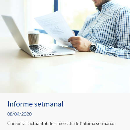
i
t
m
l
i
i
t
n
c
r
g
a
o
u
s
C
t
Informe setmanal
a
s
08/04/2020
Consulta l'actualitat dels mercats de l'última setmana.