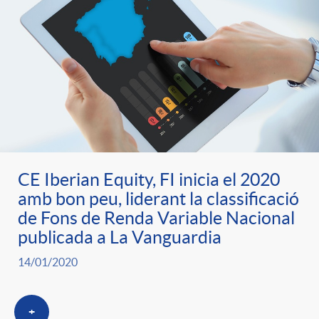
o
u
r
n
b
n
t
l
o
e
i
t
n
CE Iberian Equity, FI inicia el 2020
c
amb bon peu, liderant la classificació
i
de Fons de Renda Variable Nacional
i
a
publicada a La Vanguardia
c
14/01/2020
d
d
i
+