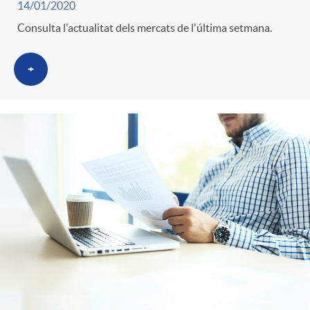
i
t
14/01/2020
Consulta l'actualitat dels mercats de l'última setmana.
m
l
i
+
i
t
n
c
r
g
a
o
u
s
C
t
a
s