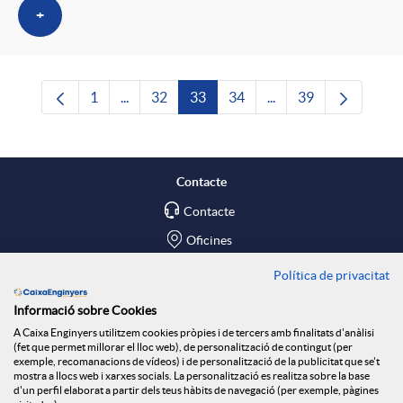
+
1
...
32
33
34
...
39
Pàgina
Pàgines intermèdies Utilitzeu TAB per navega
Pàgina
Pàgina
Pàgina
Pàgines intermèdies U
Pàgina
Contacte
Contacte
Oficines
Política de privacitat
Troba'ns a
Informació sobre Cookies
Blog
A Caixa Enginyers utilitzem cookies pròpies i de tercers amb finalitats d'anàlisi
(fet que permet millorar el lloc web), de personalització de contingut (per
Social Room
exemple, recomanacions de vídeos) i de personalització de la publicitat que se't
mostra a llocs web i xarxes socials. La personalització es realitza sobre la base
d'un perfil elaborat a partir dels teus hàbits de navegació (per exemple, pàgines