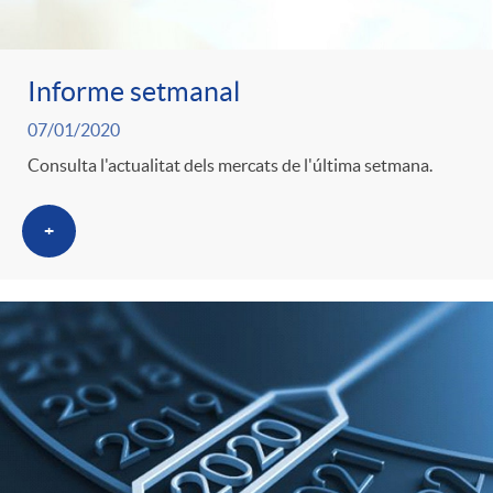
t
e
Informe setmanal
g
07/01/2020
Consulta l'actualitat dels mercats de l'última setmana.
o
+
r
i
a