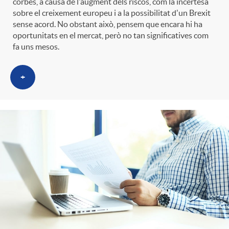
o
o
corbes, a causa de l'augment dels riscos, com la incertesa
sobre el creixement europeu i a la possibilitat d'un Brexit
a
sense acord. No obstant això, pensem que encara hi ha
A
r
oportunitats en el mercat, però no tan significatives com
fa uns mesos.
s
n
d
+
e
c
e
c
l
c
o
a
o
n
F
n
o