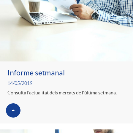
t
e
g
o
Informe setmanal
r
14/05/2019
i
Consulta l'actualitat dels mercats de l'última setmana.
+
a