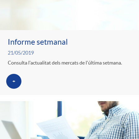
i
t
m
l
i
i
t
n
Informe setmanal
21/05/2019
c
r
g
Consulta l'actualitat dels mercats de l'última setmana.
a
o
u
+
s
C
t
a
s