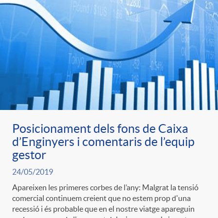
o
u
r
n
b
n
t
l
o
e
i
t
n
c
Posicionament dels fons de Caixa
d’Enginyers i comentaris de l’equip
i
i
gestor
a
24/05/2019
c
d
d
Apareixen les primeres corbes de l’any: Malgrat la tensió
comercial continuem creient que no estem prop d'una
i
recessió i és probable que en el nostre viatge apareguin