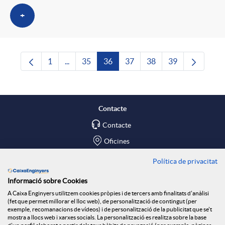
+
1
...
35
36
37
38
39
Pàgina
Pàgines intermèdies Utilitzeu TAB per navegar
Pàgina
Pàgina
Pàgina
Pàgina
Pàgina
Contacte
Contacte
Oficines
Política de privacitat
Troba'ns a
Informació sobre Cookies
Blog
A Caixa Enginyers utilitzem cookies pròpies i de tercers amb finalitats d'anàlisi
(fet que permet millorar el lloc web), de personalització de contingut (per
Social Room
exemple, recomanacions de vídeos) i de personalització de la publicitat que se't
mostra a llocs web i xarxes socials. La personalització es realitza sobre la base