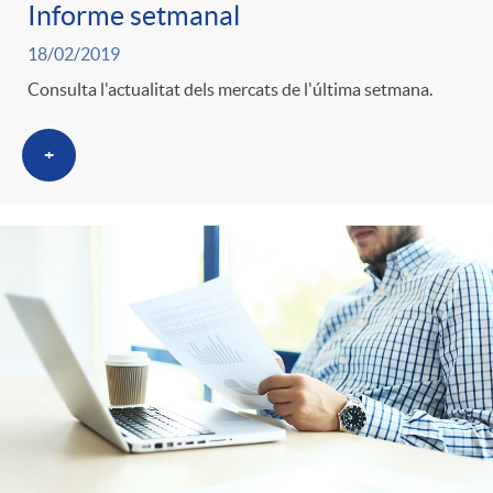
i
t
Informe setmanal
m
18/02/2019
l
i
Consulta l'actualitat dels mercats de l'última setmana.
i
t
n
+
c
r
g
a
o
u
s
C
t
a
s