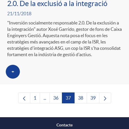
2.0. De la exclusió a la integració
21/11/2018
"Inversión socialmente responsable 2.0. De la exclusión a
la integración" autor Xosé Garrido, gestor de fons de Caixa
Enginyers Gestió. Aquesta nota posa el focus en les
estratègies més avançades en el camp de la ISR, les
estratègies d'integració ASG, un cop la ISR s'ha consolidat
fortament en la indústria de gestió d'actius.
+
1
...
36
37
38
39
Pàgina
Pàgines intermèdies Utilitzeu TAB per nave
Pàgina
Pàgina
Pàgina
Pàgina
Contacte