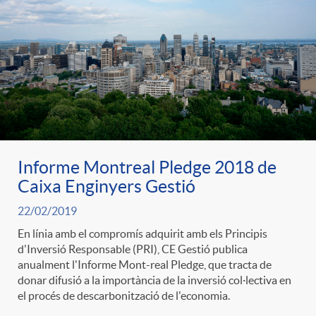
o
u
r
n
b
n
t
l
o
e
i
Informe Montreal Pledge 2018 de
t
n
c
Caixa Enginyers Gestió
i
22/02/2019
i
a
En línia amb el compromís adquirit amb els Principis
d'Inversió Responsable (PRI), CE Gestió publica
c
d
anualment l'Informe Mont-real Pledge, que tracta de
d
donar difusió a la importància de la inversió col·lectiva en
el procés de descarbonització de l'economia.
i