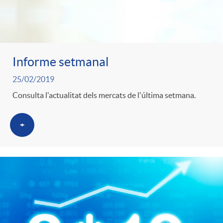
t
e
g
Informe setmanal
25/02/2019
o
Consulta l'actualitat dels mercats de l'última setmana.
r
+
i
a