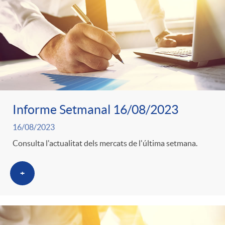
o
u
r
n
b
n
t
l
o
e
i
Informe Setmanal 16/08/2023
t
n
16/08/2023
c
Consulta l'actualitat dels mercats de l'última setmana.
i
i
a
+
c
d
d
i