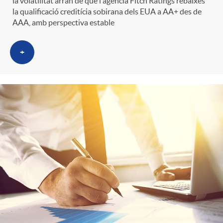
t
la volatilitat arran de que l'agència Fitch Ràtings rebaixés
la qualificació creditícia sobirana dels EUA a AA+ des de
AAA, amb perspectiva estable
e
+
g
o
r
i
a