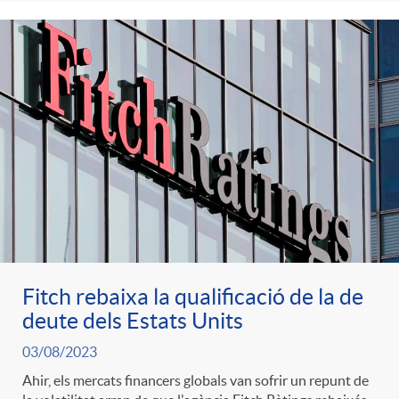
i
t
m
l
i
i
t
n
c
r
g
a
o
u
s
C
t
Fitch rebaixa la qualificació de la de
deute dels Estats Units
a
s
03/08/2023
Ahir, els mercats financers globals van sofrir un repunt de