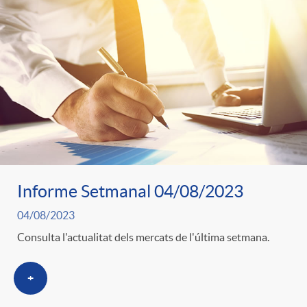
o
o
a
A
r
s
n
d
e
c
e
c
l
c
Informe Setmanal 04/08/2023
o
a
04/08/2023
o
Consulta l'actualitat dels mercats de l'última setmana.
n
F
n
+
o