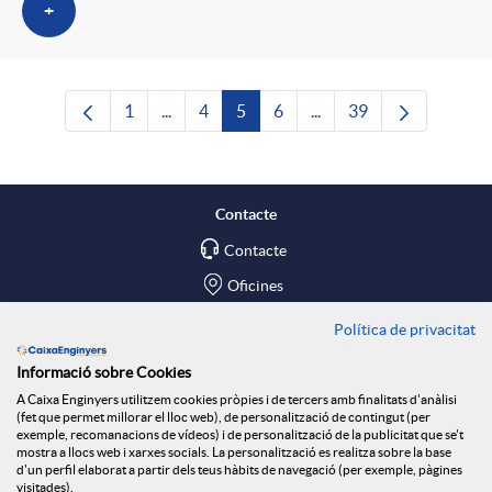
+
1
...
4
5
6
...
39
Pàgina
Pàgines intermèdies Utilitzeu TAB per nave
Pàgina
Pàgina
Pàgina
Pàgines intermèdies Uti
Pàgina
Contacte
Contacte
Oficines
Política de privacitat
Troba'ns a
Informació sobre Cookies
Blog
A Caixa Enginyers utilitzem cookies pròpies i de tercers amb finalitats d'anàlisi
(fet que permet millorar el lloc web), de personalització de contingut (per
Social Room
exemple, recomanacions de vídeos) i de personalització de la publicitat que se't
mostra a llocs web i xarxes socials. La personalització es realitza sobre la base
d'un perfil elaborat a partir dels teus hàbits de navegació (per exemple, pàgines
Tablón de anuncios
visitades).