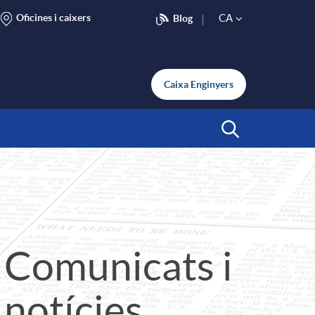
Oficines i caixers
CA
Blog
S
e
Caixa Enginyers
l
Inicia Cerca
e
c
Comunicats i
t
notícies