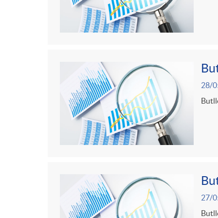
But
28/0
Butll
But
27/0
Butll