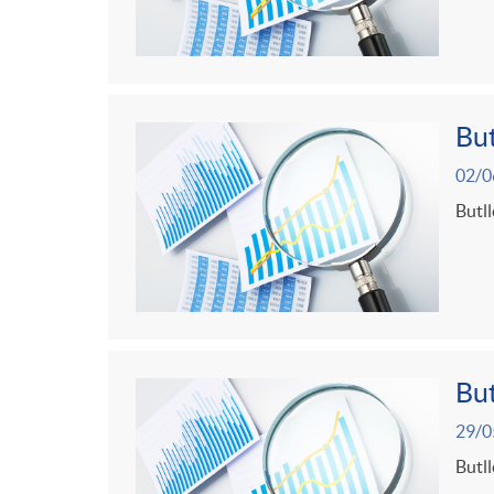
But
02/0
Butll
But
29/0
Butll