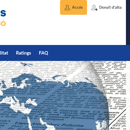
Accés
Dona't d'alta
litat
Ratings
FAQ