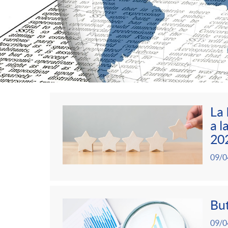
d
e
r
La 
n
a l
C
P
20
o
09/0
o
u
t
n
b
But
i
09/0