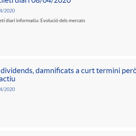
lletí diari 08/04/2020
4/2020
etí diari informatiu: Evolució dels mercats
 dividends, damnificats a curt termini per
actiu
4/2020