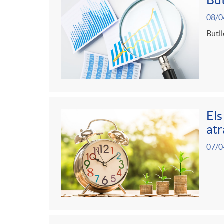
n
But
d
n
08/0
c
e
Butll
o
l
c
m
a
o
i
Els
F
atr
n
c
07/0
i
t
a
l
i
s