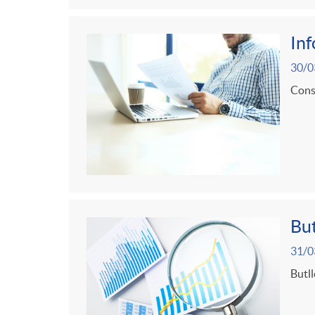
In
30/0
Consu
But
31/0
Butll