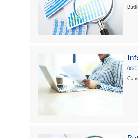
t
l
Butll
c
e
i
i
n
c
a
In
i
a
08/0
s
d
Consu
d
e
o
o
c
A
r
o