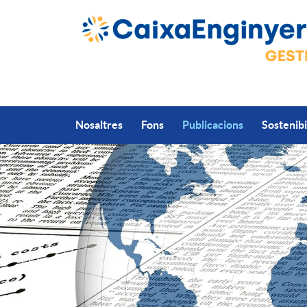
Salta al contingut principal
Nosaltres
Fons
Publicacions
Sostenibi
S
l
i