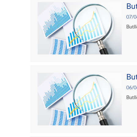
t
n
But
07/0
r
g
Butll
o
u
C
t
But
a
s
06/0
t
Butll
e