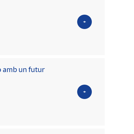
+
ò amb un futur
+