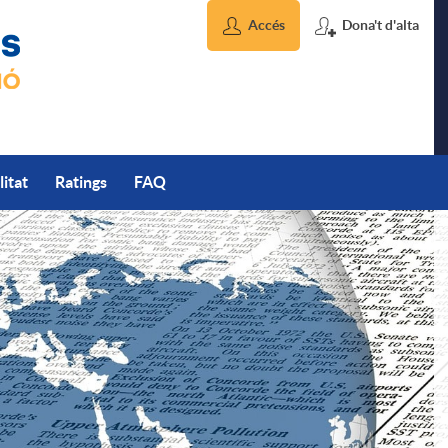
Accés
Dona't d'alta
litat
Ratings
FAQ