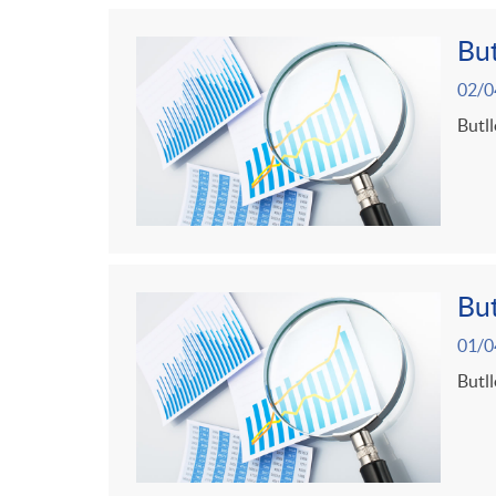
But
02/0
Butll
But
01/0
Butll