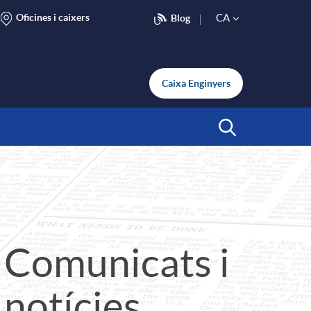
Oficines i caixers
CA
Blog
S
e
Caixa Enginyers
l
Inicia Cerca
e
c
Comunicats i
t
notícies