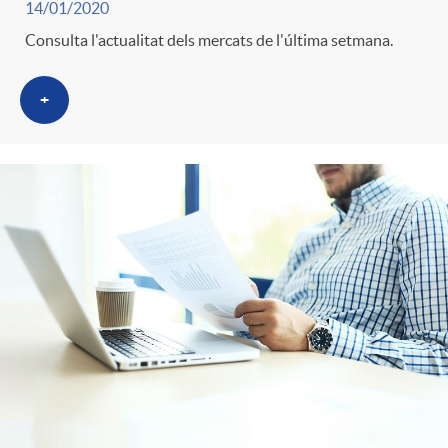
i
t
14/01/2020
Consulta l'actualitat dels mercats de l'última setmana.
m
l
i
+
i
t
n
c
r
g
a
o
u
s
C
t
a
s