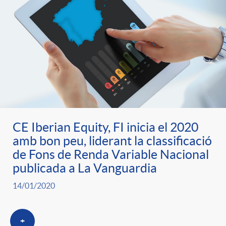
o
u
r
n
b
n
t
l
o
e
i
t
n
CE Iberian Equity, FI inicia el 2020
c
amb bon peu, liderant la classificació
i
de Fons de Renda Variable Nacional
i
a
publicada a La Vanguardia
c
14/01/2020
d
d
i
+