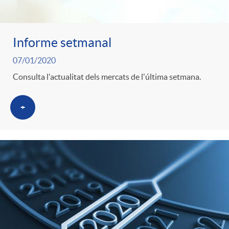
t
e
Informe setmanal
g
07/01/2020
Consulta l'actualitat dels mercats de l'última setmana.
o
+
r
i
a