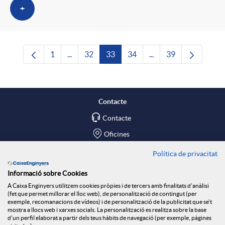
+
1
...
32
33
34
...
39
Pàgina
Pàgines intermèdies Utilitzeu TAB per navega
Pàgina
Pàgina
Pàgina
Pàgines intermèdies U
Pàgina
Contacte
Contacte
Oficines
Política de privacitat
Troba'ns a
Informació sobre Cookies
Blog
A Caixa Enginyers utilitzem cookies pròpies i de tercers amb finalitats d'anàlisi
(fet que permet millorar el lloc web), de personalització de contingut (per
Social Room
exemple, recomanacions de vídeos) i de personalització de la publicitat que se't
mostra a llocs web i xarxes socials. La personalització es realitza sobre la base
d'un perfil elaborat a partir dels teus hàbits de navegació (per exemple, pàgines