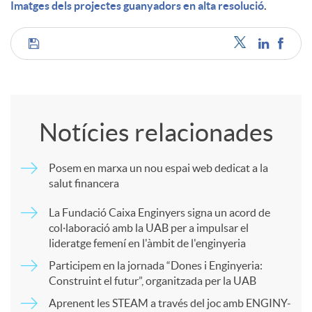
Imatges dels projectes guanyadors en alta resolució
.
C
o
Notícies relacionades
m
Posem en marxa un nou espai web dedicat a la
salut financera
p
La Fundació Caixa Enginyers signa un acord de
col·laboració amb la UAB per a impulsar el
a
lideratge femení en l'àmbit de l'enginyeria
Participem en la jornada “Dones i Enginyeria:
r
Construint el futur”, organitzada per la UAB
Aprenent les STEAM a través del joc amb ENGINY-