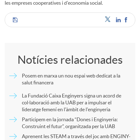
les empreses cooperatives i d'economia social.
C
o
Notícies relacionades
m
Posem en marxa un nou espai web dedicat a la
salut financera
p
La Fundació Caixa Enginyers signa un acord de
col·laboració amb la UAB per a impulsar el
a
lideratge femení en l'àmbit de l'enginyeria
Participem en la jornada “Dones i Enginyeria:
r
Construint el futur”, organitzada per la UAB
Aprenent les STEAM a través del joc amb ENGINY-