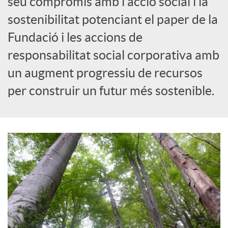
seu compromís amb l'acció social i la
sostenibilitat potenciant el paper de la
c
Fundació i les accions de
responsabilitat social corporativa amb
a
un augment progressiu de recursos
d
per construir un futur més sostenible.
o
r
d
e