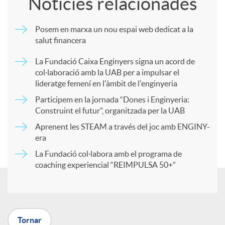
Notícies relacionades
m
Posem en marxa un nou espai web dedicat a la
salut financera
p
La Fundació Caixa Enginyers signa un acord de
col·laboració amb la UAB per a impulsar el
a
lideratge femení en l'àmbit de l'enginyeria
Participem en la jornada “Dones i Enginyeria:
r
Construint el futur”, organitzada per la UAB
Aprenent les STEAM a través del joc amb ENGINY-
era
t
La Fundació col·labora amb el programa de
coaching experiencial “REIMPULSA 50+”
i
r
Tornar