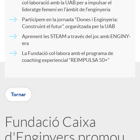
col·laboració amb la UAB per a impulsar el
a
lideratge femení en l'àmbit de l'enginyeria
Participem en la jornada “Dones i Enginyeria:
r
Construint el futur”, organitzada per la UAB
Aprenent les STEAM a través del joc amb ENGINY-
era
t
La Fundació col·labora amb el programa de
coaching experiencial “REIMPULSA 50+”
i
r
Tornar
a
Fundació Caixa
X
d'Enginyers promou