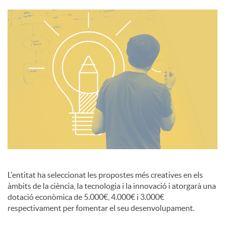
i
a
l
s
L'entitat ha seleccionat les propostes més creatives en els
àmbits de la ciència, la tecnologia i la innovació i atorgarà una
dotació econòmica de 5.000€, 4.000€ i 3.000€
respectivament per fomentar el seu desenvolupament.