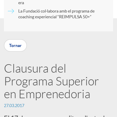
era
t
La Fundació col·labora amb el programa de
coaching experiencial “REIMPULSA 50+”
i
r
Tornar
a
Clausura del
X
Programa Superior
a
en Emprenedoria
r
27.03.2017