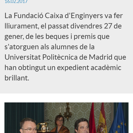
16.02.2017
x
La Fundació Caixa d'Enginyers va fer
e
lliurament, el passat divendres 27 de
gener, de les beques i premis que
s
s'atorguen als alumnes de la
Universitat Politècnica de Madrid que
S
han obtingut un expedient acadèmic
brillant.
o
c
i