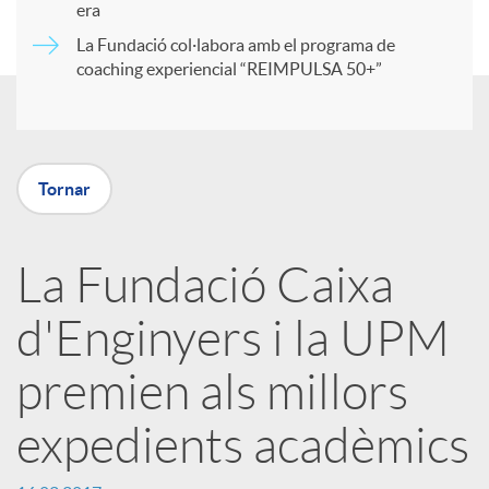
era
t
La Fundació col·labora amb el programa de
coaching experiencial “REIMPULSA 50+”
i
r
Tornar
a
La Fundació Caixa
X
d'Enginyers i la UPM
a
premien als millors
expedients acadèmics
r