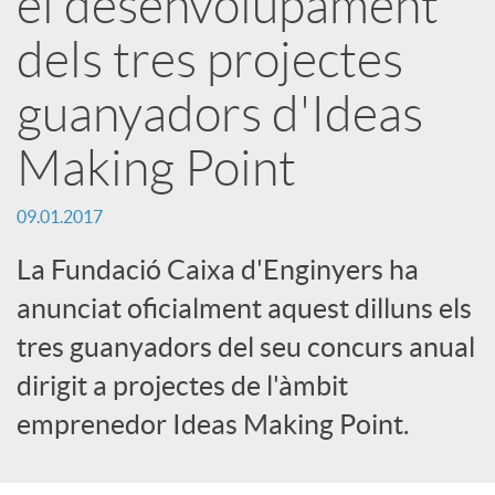
el desenvolupament
r
dels tres projectes
x
guanyadors d'Ideas
Making Point
e
09.01.2017
s
La Fundació Caixa d'Enginyers ha
anunciat oficialment aquest dilluns els
S
tres guanyadors del seu concurs anual
o
dirigit a projectes de l'àmbit
emprenedor Ideas Making Point.
c