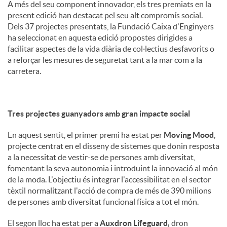
A més del seu component innovador, els tres premiats en la
present edició han destacat pel seu alt compromís social.
Dels 37 projectes presentats, la Fundació Caixa d'Enginyers
ha seleccionat en aquesta edició propostes dirigides a
facilitar aspectes de la vida diària de col·lectius desfavorits o
a reforçar les mesures de seguretat tant a la mar com a la
carretera.
Tres projectes guanyadors amb gran impacte social
En aquest sentit, el primer premi ha estat per
Moving Mood
,
projecte centrat en el disseny de sistemes que donin resposta
a la necessitat de vestir-se de persones amb diversitat,
fomentant la seva autonomia i introduint la innovació al món
de la moda. L'objectiu és integrar l'accessibilitat en el sector
tèxtil normalitzant l'acció de compra de més de 390 milions
de persones amb diversitat funcional física a tot el món.
El segon lloc ha estat per a
Auxdron Lifeguard,
dron