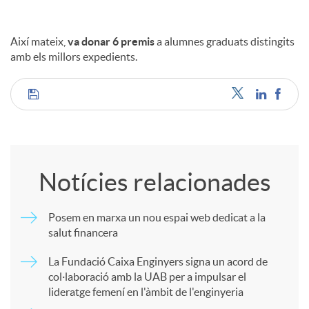
Així mateix,
va donar 6 premis
a alumnes graduats distingits
amb els millors expedients.
C
o
Notícies relacionades
m
Posem en marxa un nou espai web dedicat a la
salut financera
p
La Fundació Caixa Enginyers signa un acord de
col·laboració amb la UAB per a impulsar el
a
lideratge femení en l'àmbit de l'enginyeria