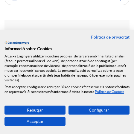
C
o
Notícies relacionades
Política de privacitat
m
Informació sobre Cookies
Posem en marxa un nou espai web dedicat a la
A Caixa Enginyers utilitzem cookies pròpies i de tercers amb finalitats d'anàlisi
salut financera
p
(fet que permet millorar el lloc web), de personalització de contingut (per
exemple, recomanacions de vídeos) i de personalització de la publicitat que se't
La Fundació Caixa Enginyers signa un acord de
mostra a llocs web i xarxes socials. La personalització es realitza sobre la base
d'un perfil elaborat a partir dels teus hàbits de navegació (per exemple, pàgines
col·laboració amb la UAB per a impulsar el
a
visitades).
lideratge femení en l'àmbit de l'enginyeria
Pots acceptar, configurar o rebutjar l'ús de cookies fent servir els botons facilitats
en aquest avís. Si necessites més informació visita la nostra
Política de Cookies
.
Participem en la jornada “Dones i Enginyeria:
r
Construint el futur”, organitzada per la UAB
Aprenent les STEAM a través del joc amb ENGINY-
Rebutjar
Configurar
era
t
Acceptar
La Fundació col·labora amb el programa de
coaching experiencial “REIMPULSA 50+”