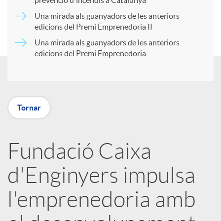
prevenció d'incendis a Catalunya
r
Una mirada als guanyadors de les anteriors
u
edicions del Premi Emprenedoria II
Una mirada als guanyadors de les anteriors
t
t
edicions del Premi Emprenedoria
i
s
r
Tornar
a
Fundació Caixa
d'Enginyers impulsa
X
l'emprenedoria amb
a