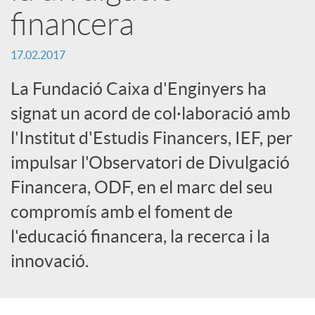
financera
r
17.02.2017
x
La Fundació Caixa d'Enginyers ha
e
signat un acord de col·laboració amb
l'Institut d'Estudis Financers, IEF, per
s
impulsar l'Observatori de Divulgació
Financera, ODF, en el marc del seu
S
compromís amb el foment de
l'educació financera, la recerca i la
o
innovació.
c