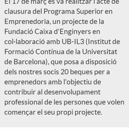
El 17 de març es va realitzar l'acte de
x
clausura del Programa Superior en
Emprenedoria, un projecte de la
e
Fundació Caixa d'Enginyers en
col·laboració amb UB-IL3 (Institut de
s
Formació Contínua de la Universitat
S
de Barcelona), que posa a disposició
dels nostres socis 20 beques per a
o
emprenedors amb l'objectiu de
contribuir al desenvolupament
c
professional de les persones que volen
començar el seu propi projecte.
i