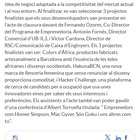
idea de negoci adaptada a la competitivitat del mercat actual
i al nou entorn. Al finalitzar, es van seleccionar 3 projectes
finalistes que els seus desenvolupadors van presentar en
l'acte de clausura davant de Fernando Ozores, Co-Director
del Programa de Emprenedoria, Antonio Fornés, Director
Comercial d'UB-IL3, i Víctor Cardona, Director de
RSC/Comunicació de Caixa d'Enginyers. Els 3 projectes
finalistes van ser: Colors d'Àfrica, productes fabricats
artesanalment a Barcelona amb l'essència de les teles
africanes i dissenys occidentals, HakunaBCN, una nova
marca de llenceria femenina que sense renunciar al disseny
proporciona comoditat, i Hacker Challenge, una plataforma
de cerca de candidats per a ocupació que usa unes
innovadores eines per saber els seus interessos i
preferències. Els assistents a l'acte també van poder gaudir
d'una conferència d'Albert Torruella titulada: " Emprenedors
com Homer Simpson, Mac Gyver, Són Goku i uns altres com
tu".