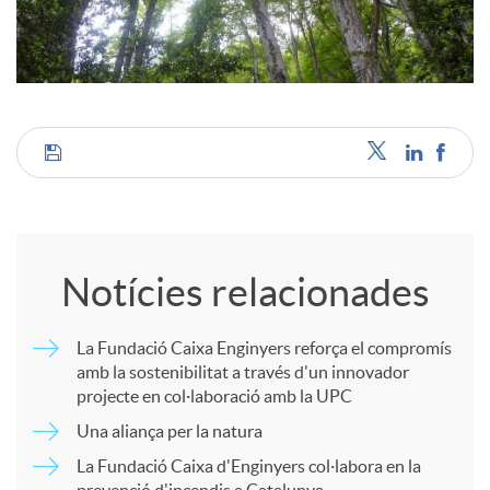
c
o
C
n
o
t
Notícies relacionades
m
i
La Fundació Caixa Enginyers reforça el compromís
amb la sostenibilitat a través d'un innovador
p
n
projecte en col·laboració amb la UPC
Una aliança per la natura
a
g
La Fundació Caixa d'Enginyers col·labora en la