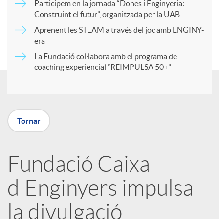
Participem en la jornada “Dones i Enginyeria:
r
Construint el futur”, organitzada per la UAB
Aprenent les STEAM a través del joc amb ENGINY-
era
t
La Fundació col·labora amb el programa de
coaching experiencial “REIMPULSA 50+”
i
r
Tornar
a
Fundació Caixa
X
d'Enginyers impulsa
a
la divulgació