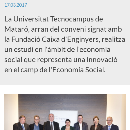
17.03.2017
S
La Universitat Tecnocampus de
o
Mataró, arran del conveni signat amb
la Fundació Caixa d'Enginyers, realitza
c
un estudi en l'àmbit de l'economia
social que representa una innovació
i
en el camp de l'Economia Social.
a
l
s