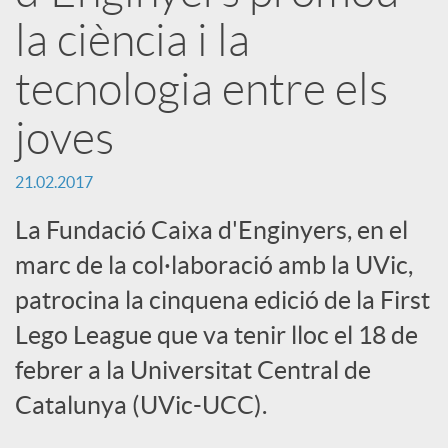
a
la ciència i la
tecnologia entre els
r
joves
x
21.02.2017
e
La Fundació Caixa d'Enginyers, en el
marc de la col·laboració amb la UVic,
s
patrocina la cinquena edició de la First
Lego League que va tenir lloc el 18 de
S
febrer a la Universitat Central de
o
Catalunya (UVic-UCC).