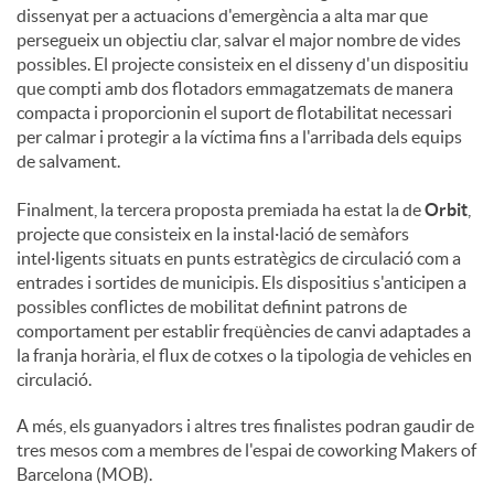
dissenyat per a actuacions d'emergència a alta mar que
persegueix un objectiu clar, salvar el major nombre de vides
possibles. El projecte consisteix en el disseny d'un dispositiu
que compti amb dos flotadors emmagatzemats de manera
compacta i proporcionin el suport de flotabilitat necessari
per calmar i protegir a la víctima fins a l'arribada dels equips
de salvament.
Finalment, la tercera proposta premiada ha estat la de
Orbit
,
projecte que consisteix en la instal·lació de semàfors
intel·ligents situats en punts estratègics de circulació com a
entrades i sortides de municipis. Els dispositius s'anticipen a
possibles conflictes de mobilitat definint patrons de
comportament per establir freqüències de canvi adaptades a
la franja horària, el flux de cotxes o la tipologia de vehicles en
circulació.
A més, els guanyadors i altres tres finalistes podran gaudir de
tres mesos com a membres de l'espai de coworking Makers of
Barcelona (MOB).