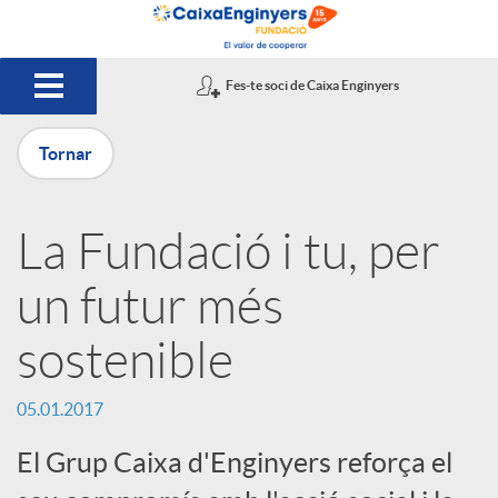
Salta al contingut principal
Fes-te soci de Caixa Enginyers
Tornar
P
La Fundació i tu, per
u
un futur més
b
sostenible
l
05.01.2017
El Grup Caixa d'Enginyers reforça el
i