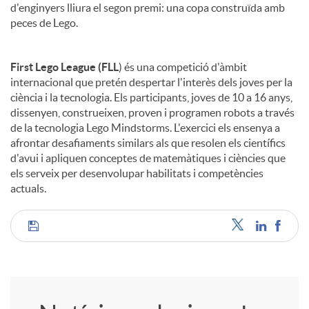
d'enginyers lliura el segon premi: una copa construïda amb
peces de Lego.
First Lego League (FLL
) és una competició d'àmbit
internacional que pretén despertar l'interès dels joves per la
ciència i la tecnologia. Els participants, joves de 10 a 16 anys,
dissenyen, construeixen, proven i programen robots a través
de la tecnologia Lego Mindstorms. L'exercici els ensenya a
afrontar desafiaments similars als que resolen els científics
d'avui i apliquen conceptes de matemàtiques i ciències que
els serveix per desenvolupar habilitats i competències
actuals.
C
o