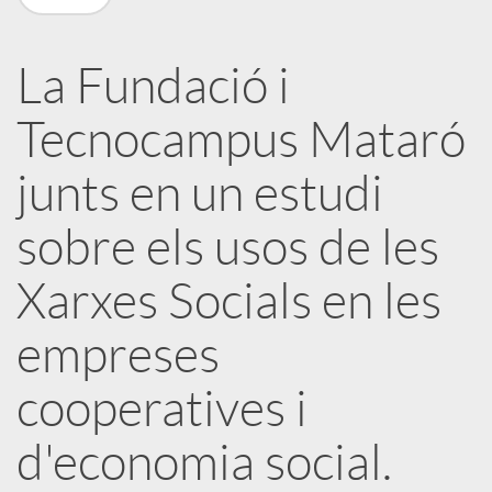
a
La Fundació i
X
Tecnocampus Mataró
a
junts en un estudi
sobre els usos de les
r
Xarxes Socials en les
x
empreses
e
cooperatives i
s
d'economia social.