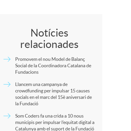
C
o
Notícies
relacionades
m
Promovem el nou Model de Balanç
p
Social de la Coordinadora Catalana de
Fundacions
a
Llancem una campanya de
crowdfunding per impulsar 15 causes
socials en el marc del 15è aniversari de
r
la Fundació
Som Coders fa una crida a 10 nous
t
municipis per impulsar l’equitat digital a
Catalunya amb el suport de la Fundació