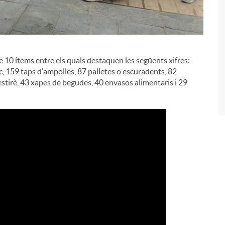
i
s de 10 ítems entre els quals destaquen les següents xifres:
ic, 159 taps d'ampolles, 87 palletes o escuradents, 82
estirè, 43 xapes de begudes, 40 envasos alimentaris i 29