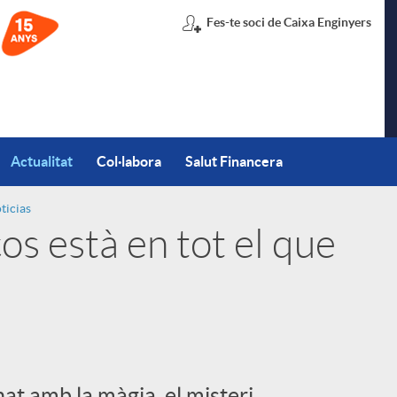
Fes-te soci de Caixa Enginyers
Actualitat
Col·labora
Salut Financera
ticias
os està en tot el que
at amb la màgia, el misteri,