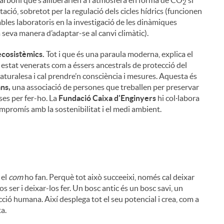
2
ptació, sobretot per la regulació dels cicles hídrics (funcionen
bles laboratoris en la investigació de les dinàmiques
seva manera d’adaptar-se al canvi climàtic).
ecosistèmics.
Tot i que és una paraula moderna, explica el
estat venerats com a éssers ancestrals de protecció del
turalesa i cal prendre’n consciència i mesures. Aquesta és
ns,
una associació de persones que treballen per preservar
ses per fer-ho. La
Fundació Caixa d'Enginyers
hi col·labora
compromís amb la sostenibilitat i el medi ambient.
 el
com
ho fan. Perquè tot això succeeixi, només cal deixar
los ser i deixar-los fer. Un bosc antic és un bosc savi, un
ció humana. Així desplega tot el seu potencial i crea, com a
ta.