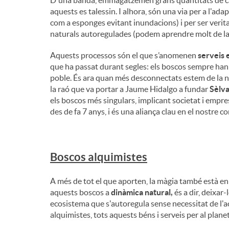
aquests es talessin. I alhora, són una via per a l'ada
i
com a esponges evitant inundacions) i per ser verita
naturals autoregulades (podem aprendre molt de la 
n
Aquests processos són el que s’anomenen
serveis 
que ha passat durant segles: els boscos sempre han 
poble. És ara quan més desconnectats estem de la na
g
la raó que va portar a Jaume Hidalgo a fundar
Sèlva
els boscos més singulars, implicant societat i empre
des de fa 7 anys, i és una aliança clau en el nostre 
u
t
Boscos alquimistes
A més de tot el que aporten, la màgia també està en
s
aquests boscos a
dinàmica natural,
és a dir, deixar-
ecosistema que s'autoregula sense necessitat de l'ac
alquimistes, tots aquests béns i serveis per al plane