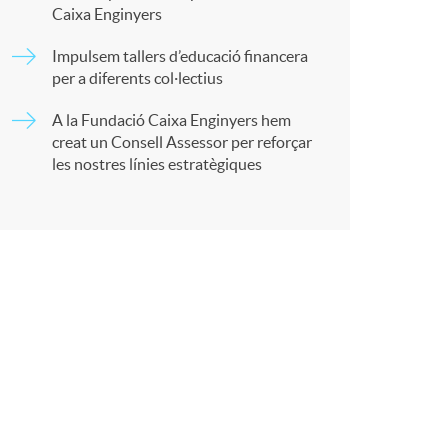
Caixa Enginyers
Impulsem tallers d’educació financera
per a diferents col·lectius
r
A la Fundació Caixa Enginyers hem
creat un Consell Assessor per reforçar
a
les nostres línies estratègiques
X
a
r
x