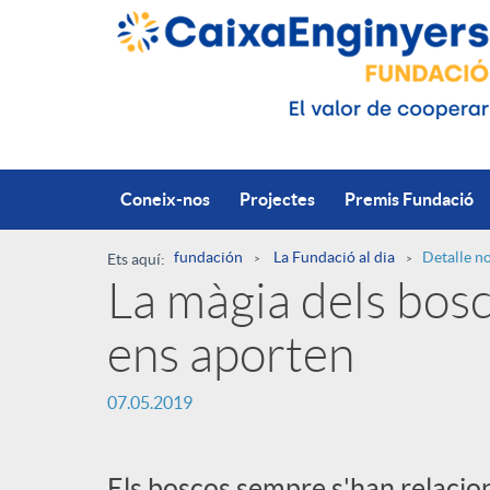
Salta al contingut principal
Coneix-nos
Projectes
Premis Fundació
fundación
La Fundació al dia
Detalle no
Ets aquí:
La màgia dels bosc
R
ens aporten
u
P
07.05.2019
t
u
Els boscos sempre s'han relacion