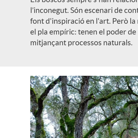
a
l’inconegut. Són escenari de cont
b
font d'inspiració en l'art. Però 
d
el pla empíric: tenen el poder de
l
mitjançant processos naturals.
e
i
n
c
a
a
v
d
e
o