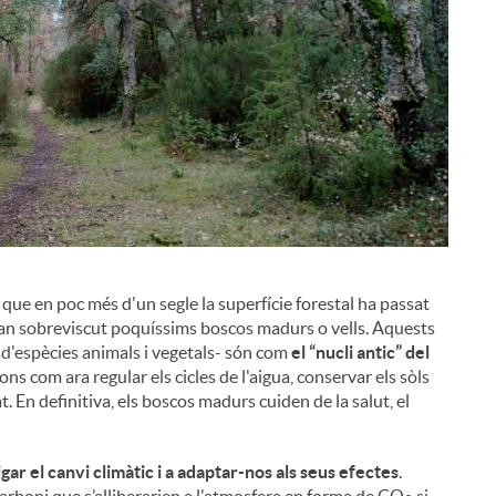
que en poc més d'un segle la superfície forestal ha passat
han sobreviscut poquíssims boscos madurs o vells. Aquests
 d'espècies animals i vegetals- són com
el “nucli antic” del
i
ns com ara regular els cicles de l'aigua, conservar els sòls
at. En definitiva, els boscos madurs cuiden de la salut, el
gar el canvi climàtic i a adaptar-nos als seus efectes
.
boni que s’alliberarien a l'atmosfera en forma de CO
si