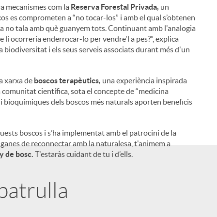
ora mecanismes com la
Reserva Forestal Privada,
un
cos es comprometen a “no tocar-los” i amb el qual s’obtenen
ta no tala amb què guanyem tots. Continuant amb l'analogia
e li ocorreria enderrocar-lo per vendre'l a pes?”, explica
 biodiversitat i els seus serveis associats durant més d'un
na xarxa de
boscos terapèutics,
una experiència inspirada
a comunitat científica, sota el concepte de “medicina
i
es i bioquímiques dels boscos més naturals aporten beneficis
uests boscos i s’ha implementat amb el patrocini de la
es ganes de reconnectar amb la naturalesa, t'animem a
y de bosc.
T'estaràs cuidant de tu i d’ells.
l
patrulla