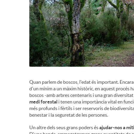
g
r
a
d
c
e
i
c
ó
Quan parlem de boscos, l'edat és important. Encara 
o
d'un mínim a un màxim històric, en aquest procés 
boscos -amb arbres centenaris i una gran diversitat
medi forestal
i tenen una importància vital en funcio
n
més profunds i fèrtils i ser reservoris de biodiversit
benestar i la seguretat de les persones.
t
Un altre dels seus grans poders és
ajudar-nos a miti
D'una banda, emmagatzemen grans quantitats de car