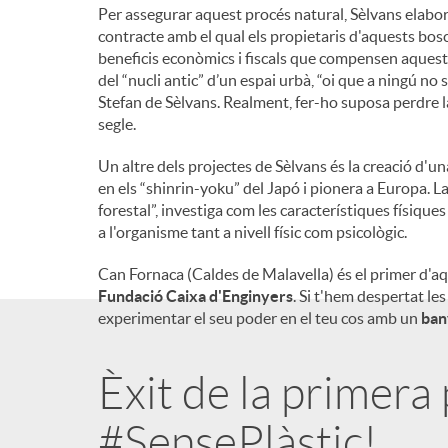
Per assegurar aquest procés natural, Sèlvans elab
contracte amb el qual els propietaris d'aquests bos
beneficis econòmics i fiscals que compensen aques
del “nucli antic” d’un espai urbà, “oi que a ningú no s
Stefan de Sèlvans. Realment, fer-ho suposa perdre la
segle.
Un altre dels projectes de Sèlvans és la creació d'u
en els “shinrin-yoku” del Japó i pionera a Europa. L
forestal”, investiga com les característiques físiqu
a l'organisme tant a nivell físic com psicològic.
Can Fornaca (Caldes de Malavella) és el primer d'aq
Fundació Caixa d'Enginyers
. Si t'hem despertat l
experimentar el seu poder en el teu cos amb un
ban
Èxit de la primera 
#SensePlàstic!