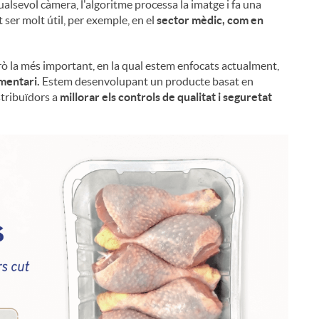
alsevol càmera, l'algoritme processa la imatge i fa una
 ser molt útil, per exemple, en el
sector mèdic, com en
rò la més important, en la qual estem enfocats actualment,
mentari.
Estem desenvolupant un producte basat en
stribuïdors a
millorar els controls de qualitat i seguretat
i