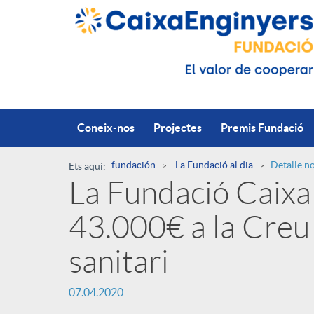
Salta al contingut principal
Coneix-nos
Projectes
Premis Fundació
fundación
La Fundació al dia
Detalle no
Ets aquí:
La Fundació Caixa
R
43.000€ a la Creu 
u
P
sanitari
t
07.04.2020
u