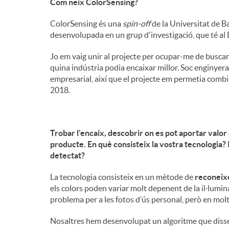
Com neix ColorSensing?
ColorSensing és una
spin-off
de la Universitat de B
desenvolupada en un grup d'investigació, que té al D
Jo em vaig unir al projecte per ocupar-me de buscar
quina indústria podia encaixar millor. Soc enginyer
empresarial, així que el projecte em permetia combin
2018.
Trobar l'encaix, descobrir on es pot aportar valor
producte. En què consisteix la vostra tecnologia? 
detectat?
La tecnologia consisteix en un mètode de
reconeixe
els colors poden variar molt depenent de la il·lumin
problema per a les fotos d’ús personal, però en molt
Nosaltres hem desenvolupat un algoritme que diss