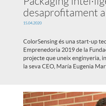
Packaging intel·lig
i
desaprofitament a
15.04.2020
n
g
ColorSensing és una start-up te
Emprenedoria 2019 de la Fundaci
u
projecte que uneix enginyeria, i
la seva CEO, María Eugenia Mart
t
s