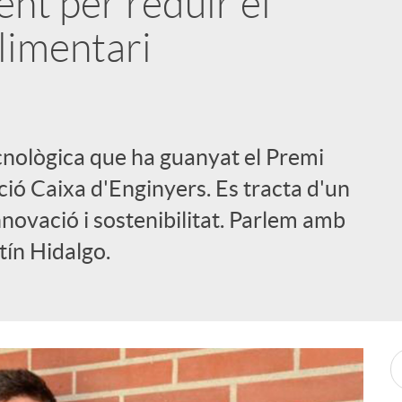
ent per reduir el
limentari
cnològica que ha guanyat el Premi
ó Caixa d'Enginyers. Es tracta d'un
nnovació i sostenibilitat. Parlem amb
ín Hidalgo.