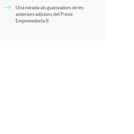
Una mirada als guanyadors de les
anteriors edicions del Premi
Emprenedoria II
r
a
X
a
r
x