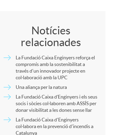
c
C
o
Notícies
a
relacionades
m
La Fundació Caixa Enginyers reforça el
p
compromís amb la sostenibilitat a
través d'un innovador projecte en
s
col·laboració amb la UPC
a
Una aliança per la natura
La Fundació Caixa d’Enginyers i els seus
r
socis i sòcies col·laboren amb ASSÍS per
donar visibilitat a les dones sense llar
La Fundació Caixa d'Enginyers
t
col·labora en la prevenció d'incendis a
Catalunya