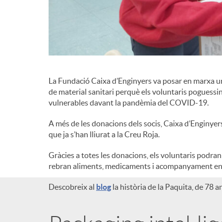
g
r
a
d
c
La Fundació Caixa d’Enginyers va posar en marxa u
e
de material sanitari perquè els voluntaris poguessi
i
vulnerables davant la pandèmia del COVID-19.
c
A més de les donacions dels socis, Caixa d’Enginye
ó
que ja s’han lliurat a la Creu Roja.
o
Gràcies a totes les donacions, els voluntaris podran
rebran aliments, medicaments i acompanyament en
n
Descobreix al
blog
la història de la Paquita, de 78 a
t