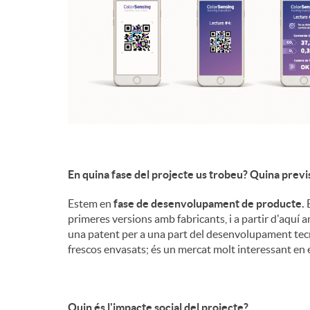
En quina fase del projecte us trobeu? Quina previ
Estem en
fase de desenvolupament de producte.
E
primeres versions amb fabricants, i a partir d'aquí 
una patent per a una part del desenvolupament tec
frescos envasats; és un mercat molt interessant en 
Quin és l'impacte social del projecte?