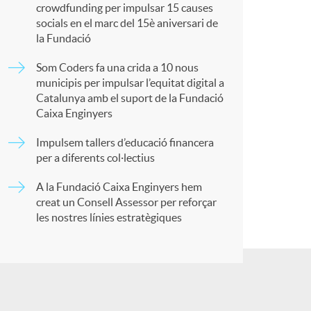
a
o
crowdfunding per impulsar 15 causes
socials en el marc del 15è aniversari de
r
m
la Fundació
Som Coders fa una crida a 10 nous
t
a
municipis per impulsar l’equitat digital a
Catalunya amb el suport de la Fundació
Caixa Enginyers
Impulsem tallers d’educació financera
per a diferents col·lectius
r
A la Fundació Caixa Enginyers hem
creat un Consell Assessor per reforçar
a
les nostres línies estratègiques
X