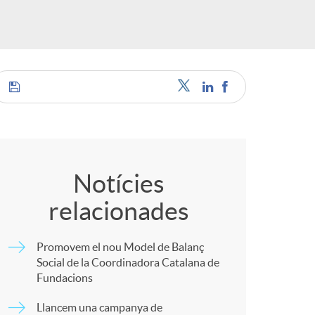
o
r
d
C
'
o
i
Notícies
relacionades
m
d
Promovem el nou Model de Balanç
p
i
Social de la Coordinadora Catalana de
Fundacions
Llancem una campanya de