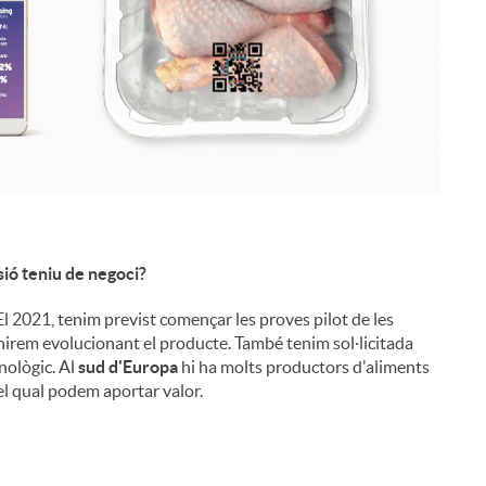
l
sió teniu de negoci?
l 2021, tenim previst començar les proves pilot de les
anirem evolucionant el producte. També tenim sol·licitada
nològic. Al
sud d'Europa
hi ha molts productors d'aliments
el qual podem aportar valor.