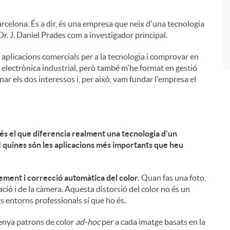
i
arcelona. És a dir, és una empresa que neix d'una tecnologia
r. J. Daniel Prades com a investigador principal.
 aplicacions comercials per a la tecnologia i comprovar en
a electrònica industrial, però també m'he format en gestió
ar els dos interessos i, per això, vam fundar l'empresa el
 és el que diferencia realment una tecnologia d'un
I quines són les aplicacions més importants que heu
ment i correcció automàtica del color.
Quan fas una foto,
ació i de la càmera. Aquesta distorsió del color no és un
s entorns professionals sí que ho és.
enya patrons de color
ad-hoc
per a cada imatge basats en la