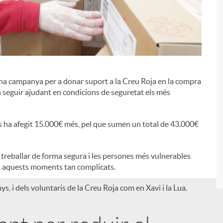
na campanya per a donar suport a la Creu Roja en la compra
i
n seguir ajudant en condicions de seguretat els més
rs ha afegit 15.000€ més, pel que sumen un total de 43.000€
 treballar de forma segura i les persones més vulnerables
 aquests moments tan complicats.
nys, i dels voluntaris de la Creu Roja com en Xavi i la Lua.