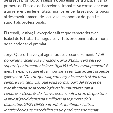
primera de l'Escola de Barcelona. Trabal es va consolidar com
a un referent en les entitats financeres per la seva contribució
al desenvolupament de l'activitat econòmica del país i el
suport als professionals.
El treball, l'esforç i l'excepcionalitat que caracteritzaven
Isabel de P. Trabal han sigut les virtuts predominants a l'hora
de seleccionar el premiat.
Jorge Querol ha volgut agrair aquest reconeixement: "
Vull
donar les gràcies a la Fundació Caixa d'Enginyers pel seu
suport i per fomentar la investigació i el desenvolupament".
A
més, ha explicat què el va impulsar a realitzar aquest projecte
guanyador:"
Des de que vaig començar la meva tesi doctoral,
sempre vaig tenir clar que volia formar part del procés de
transferència de la tecnologia de la universitat cap a
l'empresa. Després de 4 anys, estem molt a prop de que tota
la investigació dedicada a millorar la seguretat dels
dispositius GPS i GNSS enfront als inhibidors i altres
interferències es materialitzi en un producte anomenat