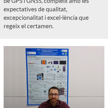
de GPS i GNSS, compleix amb les
expectatives de qualitat,
c
excepcionalitat i excel·lència que
regeix el certamen.
o
n
t
i
n
g