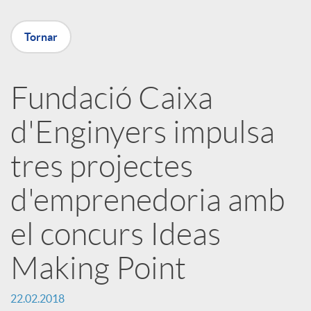
a
Tornar
X
Fundació Caixa
a
d'Enginyers impulsa
r
tres projectes
x
d'emprenedoria amb
el concurs Ideas
e
Making Point
s
22.02.2018