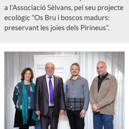
S
a l'Associació Sèlvans, pel seu projecte
o
ecològic "Os Bru i boscos madurs:
preservant les joies dels Pirineus".
c
i
a
l
s