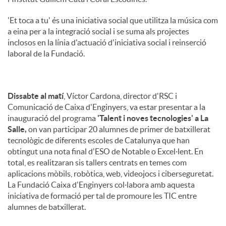
'Et toca a tu' és una iniciativa social que utilitza la música com
a eina per a la integració social i se suma als projectes
inclosos en la línia d'actuació d'iniciativa social i reinserció
laboral de la Fundació.
Dissabte al matí
, Víctor Cardona, director d'RSC i
Comunicació de Caixa d'Enginyers, va estar presentar a la
inauguració del programa
'Talent i noves tecnologies' a La
Salle,
on van participar 20 alumnes de primer de batxillerat
tecnològic de diferents escoles de Catalunya que han
obtingut una nota final d'ESO de Notable o Excel·lent. En
total, es realitzaran sis tallers centrats en temes com
aplicacions mòbils, robòtica, web, videojocs i ciberseguretat.
La Fundació Caixa d'Enginyers col·labora amb aquesta
iniciativa de formació per tal de promoure les TIC entre
alumnes de batxillerat.