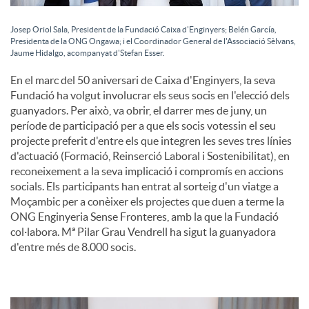
Josep Oriol Sala, President de la Fundació Caixa d'Enginyers; Belén García,
Presidenta de la ONG Ongawa; i el Coordinador General de l'Associació Sèlvans,
Jaume Hidalgo, acompanyat d'Stefan Esser.
En el marc del 50 aniversari de Caixa d'Enginyers, la seva
Fundació ha volgut involucrar els seus socis en l'elecció dels
guanyadors. Per això, va obrir, el darrer mes de juny, un
període de participació per a que els socis votessin el seu
projecte preferit d'entre els que integren les seves tres línies
d'actuació (Formació, Reinserció Laboral i Sostenibilitat), en
reconeixement a la seva implicació i compromís en accions
socials. Els participants han entrat al sorteig d'un viatge a
Moçambic per a conèixer els projectes que duen a terme la
ONG Enginyeria Sense Fronteres, amb la que la Fundació
col·labora. Mª Pilar Grau Vendrell ha sigut la guanyadora
d'entre més de 8.000 socis.