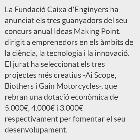
S
La Fundació Caixa d'Enginyers ha
anunciat els tres guanyadors del seu
o
concurs anual Ideas Making Point,
dirigit a emprenedors en els àmbits de
c
la ciència, la tecnologia i la innovació.
El jurat ha seleccionat els tres
i
projectes més creatius -Ai Scope,
a
Biothers i Gain Motorcycles-, que
rebran una dotació econòmica de
l
5.000€, 4.000€ i 3.000€
respectivament per fomentar el seu
s
desenvolupament.