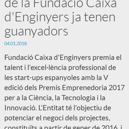
de la Fundació Caixa
d'Enginyers ja tenen
r
guanyadors
x
04.01.2018
e
Fundació Caixa d'Enginyers premia el
talent i l'excel·lència professional de
s
les start-ups espanyoles amb la V
edició dels Premis Emprenedoria 2017
S
per a la Ciència, la Tecnologia i la
o
Innovació. L'Entitat té l'objectiu de
potenciar el negoci dels projectes,
c
constituïts a partir de gener de 2016, i