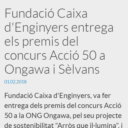
a
Fundació Caixa
X
d'Enginyers entrega
a
els premis del
concurs Acció 50 a
r
Ongawa i Sèlvans
x
01.02.2018
e
Fundació Caixa d'Enginyers, va fer
entrega dels premis del concurs Acció
s
50 a la ONG Ongawa, pel seu projecte
de sostenibilitat "Arròs que il·lumina", i