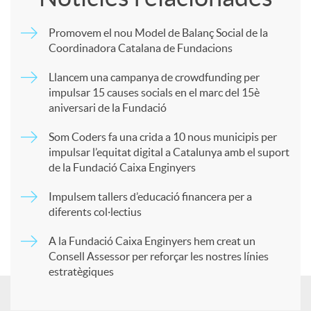
m
Promovem el nou Model de Balanç Social de la
Coordinadora Catalana de Fundacions
p
Llancem una campanya de crowdfunding per
impulsar 15 causes socials en el marc del 15è
a
aniversari de la Fundació
Som Coders fa una crida a 10 nous municipis per
r
impulsar l’equitat digital a Catalunya amb el suport
de la Fundació Caixa Enginyers
t
Impulsem tallers d’educació financera per a
diferents col·lectius
i
A la Fundació Caixa Enginyers hem creat un
Consell Assessor per reforçar les nostres línies
estratègiques
r