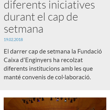
diferents iniciatives
a
durant el cap de
r
setmana
x
19.02.2018
El darrer cap de setmana la Fundació
e
Caixa d'Enginyers ha recolzat
diferents institucions amb les que
s
manté convenis de col·laboració.
S
o