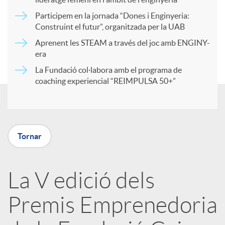
Participem en la jornada “Dones i Enginyeria:
r
Construint el futur”, organitzada per la UAB
Aprenent les STEAM a través del joc amb ENGINY-
era
t
La Fundació col·labora amb el programa de
coaching experiencial “REIMPULSA 50+”
i
r
Tornar
a
La V edició dels
X
Premis Emprenedoria
a