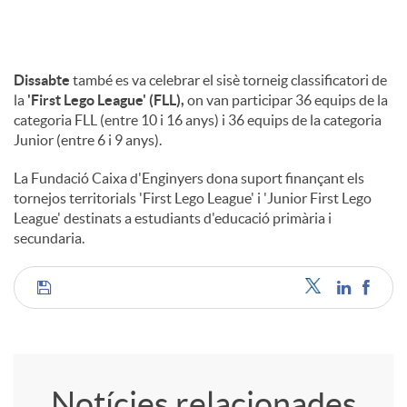
Dissabte
també es va celebrar el sisè torneig classificatori de
la
'First Lego League' (FLL),
on van participar 36 equips de la
categoria FLL (entre 10 i 16 anys) i 36 equips de la categoria
Junior (entre 6 i 9 anys).
La Fundació Caixa d'Enginyers dona suport finançant els
tornejos territorials 'First Lego League' i 'Junior First Lego
League' destinats a estudiants d'educació primària i
secundaria.
C
o
Notícies relacionades