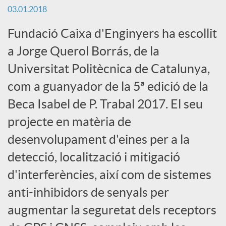
03.01.2018
c
Fundació Caixa d'Enginyers ha escollit
a Jorge Querol Borrás, de la
a
Universitat Politècnica de Catalunya,
com a guanyador de la 5ª edició de la
d
Beca Isabel de P. Trabal 2017. El seu
o
projecte en matèria de
desenvolupament d'eines per a la
r
detecció, localització i mitigació
d'interferències, així com de sistemes
d
anti-inhibidors de senyals per
augmentar la seguretat dels receptors
e