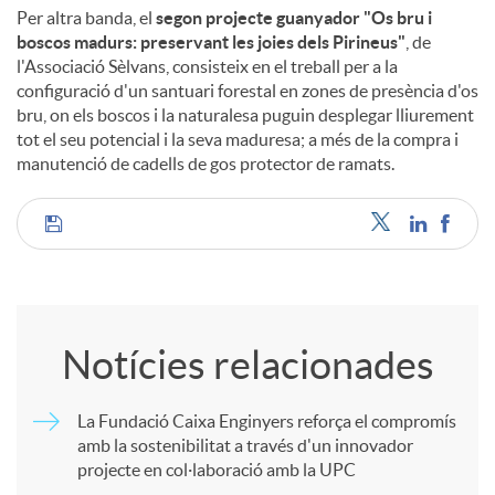
Per altra banda, el
segon projecte guanyador "Os bru i
boscos madurs: preservant les joies dels Pirineus"
, de
l'Associació Sèlvans, consisteix en el treball per a la
configuració d'un santuari forestal en zones de presència d'os
bru, on els boscos i la naturalesa puguin desplegar lliurement
tot el seu potencial i la seva maduresa; a més de la compra i
manutenció de cadells de gos protector de ramats.
C
o
Notícies relacionades
m
La Fundació Caixa Enginyers reforça el compromís
amb la sostenibilitat a través d'un innovador
p
projecte en col·laboració amb la UPC