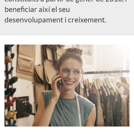
beneficiar així el seu
i
desenvolupament i creixement.
a
l
s