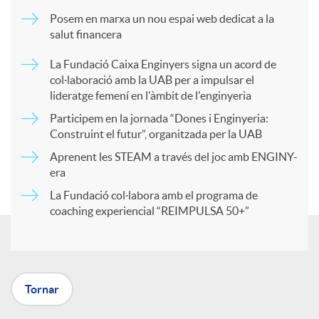
m
Posem en marxa un nou espai web dedicat a la
salut financera
p
La Fundació Caixa Enginyers signa un acord de
col·laboració amb la UAB per a impulsar el
a
lideratge femení en l'àmbit de l'enginyeria
Participem en la jornada “Dones i Enginyeria:
r
Construint el futur”, organitzada per la UAB
Aprenent les STEAM a través del joc amb ENGINY-
era
t
La Fundació col·labora amb el programa de
coaching experiencial “REIMPULSA 50+”
i
r
Tornar