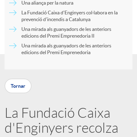
Una aliança per la natura
a
La Fundació Caixa d'Enginyers col·labora en la
prevenció d'incendis a Catalunya
r
Una mirada als guanyadors de les anteriors
edicions del Premi Emprenedoria II
Una mirada als guanyadors de les anteriors
t
edicions del Premi Emprenedoria
i
r
Tornar
a
La Fundació Caixa
d'Enginyers recolza
X