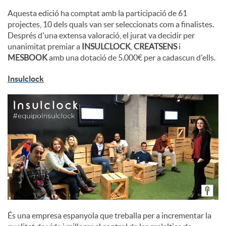
Aquesta edició ha comptat amb la participació de 61
projectes, 10 dels quals van ser seleccionats com a finalistes.
Després d'una extensa valoració, el jurat va decidir per
unanimitat premiar a
INSULCLOCK
,
CREATSENS
i
MESBOOK
amb una dotació de 5.000€ per a cadascun d'ells.
Insulclock
És una empresa espanyola que treballa per a incrementar la