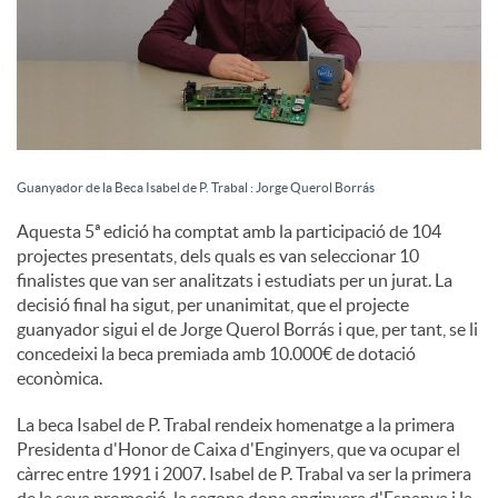
u
t
s
Guanyador de la Beca Isabel de P. Trabal : Jorge Querol Borrás
Aquesta 5ª edició ha comptat amb la participació de 104
projectes presentats, dels quals es van seleccionar 10
finalistes que van ser analitzats i estudiats per un jurat. La
decisió final ha sigut, per unanimitat, que el projecte
guanyador sigui el de Jorge Querol Borrás i que, per tant, se li
concedeixi la beca premiada amb 10.000€ de dotació
econòmica.
La beca Isabel de P. Trabal rendeix homenatge a la primera
Presidenta d'Honor de Caixa d'Enginyers, que va ocupar el
càrrec entre 1991 i 2007. Isabel de P. Trabal va ser la primera
de la seva promoció, la segona dona enginyera d'Espanya i la