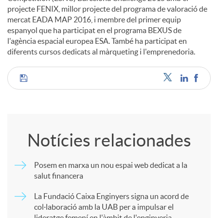
projecte FENIX, millor projecte del programa de valoració de
mercat EADA MAP 2016, i membre del primer equip
espanyol que ha participat en el programa BEXUS de
l'agència espacial europea ESA. També ha participat en
diferents cursos dedicats al màrqueting i l'emprenedoria.
C
o
Notícies relacionades
m
Posem en marxa un nou espai web dedicat a la
salut financera
p
La Fundació Caixa Enginyers signa un acord de
col·laboració amb la UAB per a impulsar el
a
lideratge femení en l'àmbit de l'enginyeria