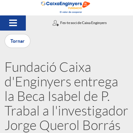
Salta al contingut principal
Fes-te soci de Caixa Enginyers
Tornar
P
Fundació Caixa
u
d'Enginyers entrega
b
la Beca Isabel de P.
Trabal a l'investigador
l
Jorge Querol Borrás
i