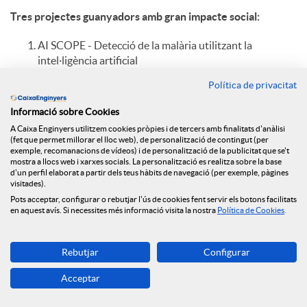
Tres projectes guanyadors amb gran impacte social:
AI SCOPE - Detecció de la malària utilitzant la
intel·ligència artificial
Ai Scope
és un projecte que té com a objectiu facilitar
Política de privacitat
el diagnòstic de la malària en tots els racons del món a
través de l'ús de la intel·ligència artificial i amb una
Informació sobre Cookies
tecnologia
open source
. Per a això compta, d'una
A Caixa Enginyers utilitzem cookies pròpies i de tercers amb finalitats d'anàlisi
banda, amb un microscopi que realitza l'observació a
(fet que permet millorar el lloc web), de personalització de contingut (per
partir d'una fotografia realitzada amb un mòbil i, per
exemple, recomanacions de vídeos) i de personalització de la publicitat que se't
mostra a llocs web i xarxes socials. La personalització es realitza sobre la base
l'altre, conté un
software
que usant
Machine Learning
i
d'un perfil elaborat a partir dels teus hàbits de navegació (per exemple, pàgines
visió per a ordinador, localitza els paràsits existents en
visitades).
aquesta prova (a través de la fotografia).
Pots acceptar, configurar o rebutjar l'ús de cookies fent servir els botons facilitats
en aquest avís. Si necessites més informació visita la nostra
Política de Cookies
.
BIOTHERS - electricitat generada directament del foc
Nabla Thermoelectrics, una spin-off de la Universitat
Rebutjar
Configurar
de Girona, està llançant al mercat
bioThERS
(biomass
Thermoelectric Energy Recovery System), un equip
Acceptar
capaç de generar electricitat a partir del foc. Aquesta
solució permet als habitatges aïllats de la xarxa