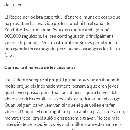
del taller.
El Roc és periodista esportiu, i d’entre el munt de coses que
ha provat en la seva vida professional hi ha el canal de
YouTube. I va funcionar. Avui dia compta amb gairebé
800.000 seguidors, i el seu contingut són principalment
vídeos de gaming. L’entrevista amb en Roc és per Skype; té
una agenda força moguda, però no ha costat gens fer-hi un
forat.
Com és la dinàmica de les sessions?
Tot s’adapta sempre al grup. El primer any vaig arribar amb
molts prejudicis inconscientment: pensava que eren joves
que havien passat per situacions difícils i que a través dels
vídeos voldrien explicar la seva història, donar un missatge...
Quan vaig arribar-hi, em van dir que el que volien era fer
vídeos d’humor. El contingut s’explica amb la pràctica, és a dir,
mentre treballem el guió o ens posem a gravar. No tenim la
intenció de ser acadèmics, és molt millor connectar amb ells i