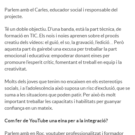
Parlem amb el Carles, educador social i responsable del
projecte.
Té un doble objectiu. D’una banda, està la part tècnica, de
formació en TIC. Els nois i noies aprenen sobre el procés
creatiu dels vídeos: el guió, el so, la gravació, l’edició… Però
aquesta part és gairebé una excusa per treballar la part
emocional i educativa: empoderar donant eines per
promoure l’esperit crític, fomentant el treball en equip i la
creativitat.
Molts dels joves que tenim no encaixen en els estereotips
socials, i a l’adolescència això suposa un risc d’exclusió, que se
suma a les situacions que poden patir. Per això és molt
important treballar les capacitats i habilitats per guanyar
confiança en un mateix.
Com fer de YouTube una eina per a la integració?
Parlem amb en Roc, youtuber professionalitzat i formador