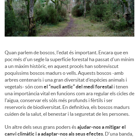
c
o
Quan parlem de boscos, l'edat és important. Encara que en
n
poc més d'un segle la superfície forestal ha passat d'un mínim
a un màxim històric, en aquest procés han sobreviscut
t
poquíssims boscos madurs o vells. Aquests boscos -amb
arbres centenaris i una gran diversitat d'espècies animals i
vegetals- són com
el “nucli antic” del medi forestal
i tenen
i
una importància vital en funcions com ara regular els cicles de
l'aigua, conservar els sòls més profunds i fèrtils i ser
reservoris de biodiversitat. En definitiva, els boscos madurs
n
cuiden de la salut, el benestar i la seguretat de les persones.
Un altre dels seus grans poders és
ajudar-nos a mitigar el
g
canvi climàtic i a adaptar-nos als seus efectes
. D'una banda,