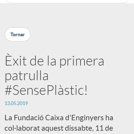
C
o
Tornar
m
Èxit de la primera
p
patrulla
a
#SensePlàstic!
r
13.05.2019
t
La Fundació Caixa d'Enginyers ha
col·laborat aquest dissabte, 11 de