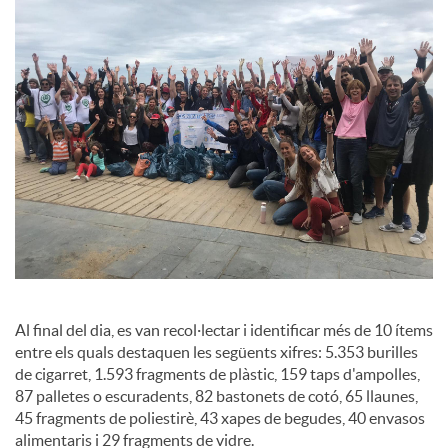
e
s
S
o
c
i
Al final del dia, es van recol·lectar i identificar més de 10 ítems
entre els quals destaquen les següents xifres: 5.353 burilles
de cigarret, 1.593 fragments de plàstic, 159 taps d'ampolles,
a
87 palletes o escuradents, 82 bastonets de cotó, 65 llaunes,
45 fragments de poliestirè, 43 xapes de begudes, 40 envasos
alimentaris i 29 fragments de vidre.