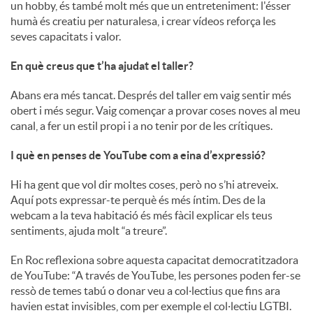
un hobby, és també molt més que un entreteniment: l'ésser
humà és creatiu per naturalesa, i crear vídeos reforça les
seves capacitats i valor.
En què creus que t’ha ajudat el taller?
Abans era més tancat. Després del taller em vaig sentir més
obert i més segur. Vaig començar a provar coses noves al meu
canal, a fer un estil propi i a no tenir por de les crítiques.
I què en penses de YouTube com a eina d’expressió?
Hi ha gent que vol dir moltes coses, però no s’hi atreveix.
Aquí pots expressar-te perquè és més íntim. Des de la
webcam a la teva habitació és més fàcil explicar els teus
sentiments, ajuda molt “a treure”.
En Roc reflexiona sobre aquesta capacitat democratitzadora
de YouTube: “A través de YouTube, les persones poden fer-se
ressò de temes tabú o donar veu a col·lectius que fins ara
havien estat invisibles, com per exemple el col·lectiu LGTBI.