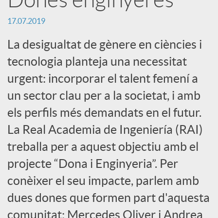
a
17.07.2019
r
La desigualtat de gènere en ciències i
tecnologia planteja una necessitat
x
urgent: incorporar el talent femení a
e
un sector clau per a la societat, i amb
els perfils més demandats en el futur.
s
La Real Academia de Ingeniería (RAI)
treballa per a aquest objectiu amb el
S
projecte “Dona i Enginyeria”. Per
conèixer el seu impacte, parlem amb
o
dues dones que formen part d'aquesta
comunitat: Mercedes Oliver i Andrea