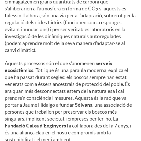
emmagatzemen grans quantitats de carboni que
s’alliberarien a l'atmosfera en forma de CO
si aquests es
2
u
talessin. I alhora, són una via per a l'adaptació, sobretot per la
regulació dels cicles hídrics (funcionen com a esponges
evitant inundacions) i per ser veritables laboratoris en la
t
investigació de les dinàmiques naturals autoregulades
(podem aprendre molt de la seva manera d’adaptar-se al
canvi climàtic).
s
Aquests processos són el que s’anomenen
serveis
ecosistèmics.
Tot i que és una paraula moderna, explica el
que ha passat durant segles: els boscos sempre han estat
venerats com a éssers ancestrals de protecció del poble. És
ara quan més desconnectats estem de la naturalesa i cal
prendre’n consciència i mesures. Aquesta és la raó que va
portar a Jaume Hidalgo a fundar
Sèlvans,
una associació de
persones que treballen per preservar els boscos més
singulars, implicant societat i empreses per fer-ho. La
Fundació Caixa d'Enginyers
hi col·labora des de fa 7 anys, i
és una aliança clau en el nostre compromís amb la
sostenibilitat i el medi ambient.