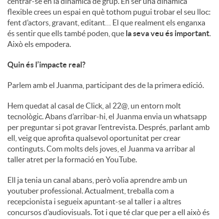
centrar-se en la dinàmica de grup. En ser una dinàmica
flexible crees un espai en què tothom pugui trobar el seu lloc:
fent d’actors, gravant, editant… El que realment els enganxa
és sentir que ells també poden, que
la seva veu és important
.
Això els empodera.
Quin és l’impacte real?
Parlem amb el Juanma, participant des de la primera edició.
Hem quedat al casal de Click, al 22@, un entorn molt
tecnològic. Abans d’arribar-hi, el Juanma envia un whatsapp
per preguntar si pot gravar l’entrevista. Després, parlant amb
ell, veig que aprofita qualsevol oportunitat per crear
continguts. Com molts dels joves, el Juanma va arribar al
taller atret per la formació en YouTube.
Ell ja tenia un canal abans, però volia aprendre amb un
youtuber professional. Actualment, treballa com a
recepcionista i segueix apuntant-se al taller i a altres
concursos d’audiovisuals. Tot i que té clar que per a ell això és