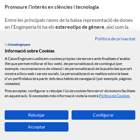
Promoure l'interès en ciències i tecnologia
Entre les principals raons de la baixa representació de dones
en l'Enginyeria hi ha els
estereotips de gènere
, així com la
falta de referents femenins
. I per combatre aquestes causes
Política de privacitat
estructurals cal actuar-hi des de la base: l'educació. “Dona i
Enginyeria” també fomenta l'interès per la tecnologia i la
Informació sobre Cookies
investigació amb programes com TECHMI, un repte adreçat a
A Caixa Enginyers utilitzem cookies pròpies i de tercers amb finalitats d'anàlisi
nenes i nens en el qual han d'identificar un problema social i
(fet que permet millorar el lloc web), de personalització de contingut (per
donar-li solució a través de la creació d'un prototip o robot.
exemple, recomanacions de vídeos) i de personalització de la publicitat que se't
mostra a llocs web i xarxes socials. La personalització es realitza sobre la base
d'un perfil elaborat a partir dels teus hàbits de navegació (per exemple, pàgines
El vessant social aquí no és trivial: les dades demostren que
visitades).
de les dones en carreres de STEM, la majoria trien Ciències de
Pots acceptar, configurar o rebutjar l'ús de cookies fent servir els botons facilitats
la Salut, i fins i tot dins de les tècniques, Bioenginyeria és la
en aquest avís. Si necessites més informació visita la nostra
Política de Cookies
.
preferida. En les dones, ajudar la societat és un element
motivador; per això, comunicar l'impacte real de l'Enginyeria
Rebutjar
Configurar
en la vida de les persones és essencial per generar vocacions i
no perdre la representació femenina en un sector
Acceptar
transformador.