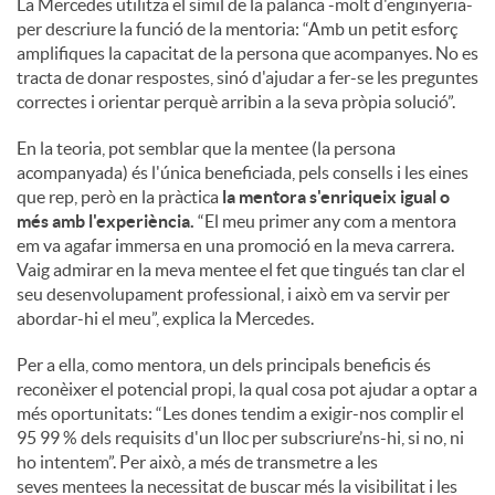
La Mercedes utilitza el símil de la palanca -molt d'enginyeria-
per descriure la funció de la mentoria: “Amb un petit esforç
amplifiques la capacitat de la persona que acompanyes. No es
tracta de donar respostes, sinó d'ajudar a fer-se les preguntes
correctes i orientar perquè arribin a la seva pròpia solució”.
En la teoria, pot semblar que la mentee (la persona
acompanyada) és l'única beneficiada, pels consells i les eines
que rep, però en la pràctica
la mentora s'enriqueix igual o
més amb l'experiència.
“El meu primer any com a mentora
em va agafar immersa en una promoció en la meva carrera.
Vaig admirar en la meva mentee el fet que tingués tan clar el
seu desenvolupament professional, i això em va servir per
abordar-hi el meu”, explica la Mercedes.
Per a ella, como mentora, un dels principals beneficis és
reconèixer el potencial propi, la qual cosa pot ajudar a optar a
més oportunitats: “Les dones tendim a exigir-nos complir el
95 99 % dels requisits d'un lloc per subscriure’ns-hi, si no, ni
ho intentem”. Per això, a més de transmetre a les
seves mentees la necessitat de buscar més la visibilitat i les