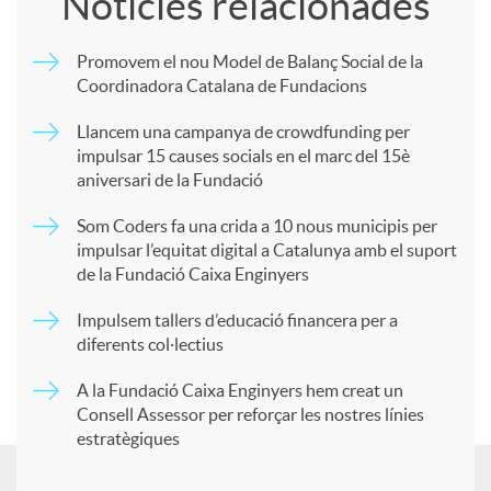
Notícies relacionades
m
Promovem el nou Model de Balanç Social de la
Coordinadora Catalana de Fundacions
p
Llancem una campanya de crowdfunding per
impulsar 15 causes socials en el marc del 15è
a
aniversari de la Fundació
Som Coders fa una crida a 10 nous municipis per
r
impulsar l’equitat digital a Catalunya amb el suport
de la Fundació Caixa Enginyers
t
Impulsem tallers d’educació financera per a
diferents col·lectius
i
A la Fundació Caixa Enginyers hem creat un
Consell Assessor per reforçar les nostres línies
estratègiques
r