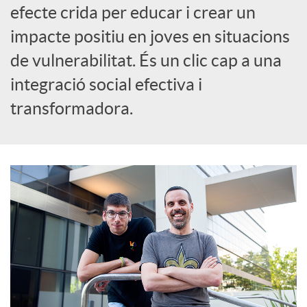
efecte crida per educar i crear un
S
impacte positiu en joves en situacions
o
de vulnerabilitat. És un clic cap a una
integració social efectiva i
c
transformadora.
i
a
l
s