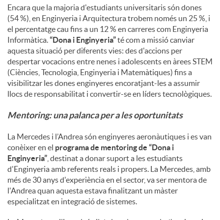
Encara que la majoria d'estudiants universitaris són dones
(54 %), en Enginyeria i Arquitectura trobem només un 25 %, i
el percentatge cau fins a un 12 % en carreres com Enginyeria
Informàtica.
“Dona i Enginyeria”
té com a missió canviar
aquesta situació per diferents vies: des d'accions per
despertar vocacions entre nenes i adolescents en àrees STEM
(Ciències, Tecnologia, Enginyeria i Matemàtiques) fins a
visibilitzar les dones enginyeres encoratjant-les a assumir
llocs de responsabilitat i convertir-se en líders tecnològiques.
Mentoring: una palanca per a les oportunitats
La Mercedes i l’Andrea són enginyeres aeronàutiques i es van
conèixer en el
programa de mentoring de
“Dona i
Enginyeria”
, destinat a donar suport a les estudiants
d'Enginyeria amb referents reals i propers. La Mercedes, amb
més de 30 anys d'experiència en el sector, va ser mentora de
l'Andrea quan aquesta estava finalitzant un màster
especialitzat en integració de sistemes.