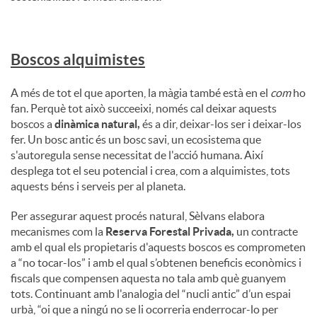
Boscos alquimistes
A més de tot el que aporten, la màgia també està en el
com
ho
fan. Perquè tot això succeeixi, només cal deixar aquests
boscos a
dinàmica natural,
és a dir, deixar-los ser i deixar-los
fer. Un bosc antic és un bosc savi, un ecosistema que
s'autoregula sense necessitat de l'acció humana. Així
desplega tot el seu potencial i crea, com a alquimistes, tots
aquests béns i serveis per al planeta.
Per assegurar aquest procés natural, Sèlvans elabora
mecanismes com la
Reserva Forestal Privada,
un contracte
amb el qual els propietaris d'aquests boscos es comprometen
a “no tocar-los” i amb el qual s’obtenen beneficis econòmics i
fiscals que compensen aquesta no tala amb què guanyem
tots. Continuant amb l'analogia del “nucli antic” d’un espai
urbà, “oi que a ningú no se li ocorreria enderrocar-lo per