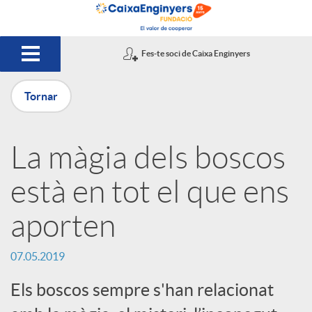
Salta al contingut principal
Fes-te soci de Caixa Enginyers
Tornar
P
La màgia dels boscos
u
està en tot el que ens
b
aporten
l
07.05.2019
Els boscos sempre s'han relacionat
i