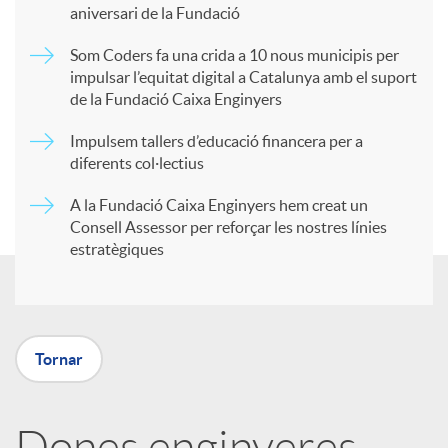
a
aniversari de la Fundació
Som Coders fa una crida a 10 nous municipis per
r
impulsar l’equitat digital a Catalunya amb el suport
de la Fundació Caixa Enginyers
t
Impulsem tallers d’educació financera per a
diferents col·lectius
i
A la Fundació Caixa Enginyers hem creat un
Consell Assessor per reforçar les nostres línies
estratègiques
r
a
Tornar
X
Dones enginyeres