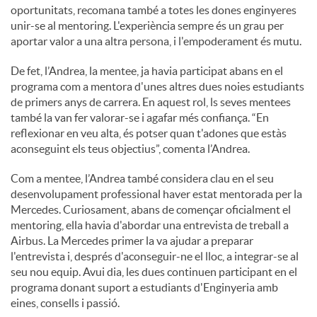
oportunitats, recomana també a totes les dones enginyeres
unir-se al mentoring. L'experiència sempre és un grau per
aportar valor a una altra persona, i l'empoderament és mutu.
De fet, l’Andrea, la mentee, ja havia participat abans en el
programa com a mentora d'unes altres dues noies estudiants
de primers anys de carrera. En aquest rol, ls seves mentees
també la van fer valorar-se i agafar més confiança. “En
reflexionar en veu alta, és potser quan t'adones que estàs
aconseguint els teus objectius”, comenta l’Andrea.
Com a mentee, l’Andrea també considera clau en el seu
desenvolupament professional haver estat mentorada per la
Mercedes. Curiosament, abans de començar oficialment el
mentoring, ella havia d'abordar una entrevista de treball a
Airbus. La Mercedes primer la va ajudar a preparar
l'entrevista i, després d'aconseguir-ne el lloc, a integrar-se al
seu nou equip. Avui dia, les dues continuen participant en el
programa donant suport a estudiants d'Enginyeria amb
eines, consells i passió.