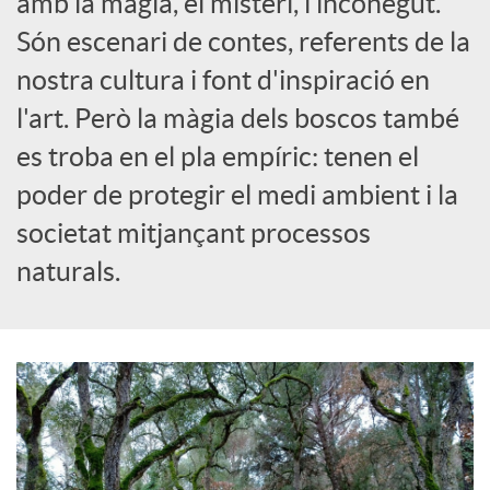
amb la màgia, el misteri, l’inconegut.
Són escenari de contes, referents de la
c
nostra cultura i font d'inspiració en
l'art. Però la màgia dels boscos també
a
es troba en el pla empíric: tenen el
d
poder de protegir el medi ambient i la
societat mitjançant processos
o
naturals.
r
d
e