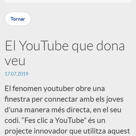
a
Tornar
X
El YouTube que dona
a
veu
r
17.07.2019
x
El fenomen youtuber obre una
finestra per connectar amb els joves
e
d’una manera més directa, en el seu
codi. “Fes clic a YouTube” és un
s
projecte innovador que utilitza aquest