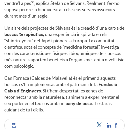
vendre'l a pes?”, explica Stefan de Sèlvans. Realment, fer-ho
suposa perdre la biodiversitat i els seus serveis associats
durant més d'un segle.
Un altre dels projectes de Sèlvans és la creació d'una xarxa de
boscos terapèutics,
una experiència inspirada en els
“shinrin-yoku” del Japó i pionera a Europa. La comunitat
científica, sota el concepte de “medicina forestal”, investiga
com les característiques físiques i bioquímiques dels boscos
més naturals aporten beneficis a l'organisme tant a nivell físic
com psicològic.
Can Fornaca (Caldes de Malavella) és el primer d'aquests
boscos i s’ha implementat amb el patrocini de la
Fundació
Caixa d'Enginyers
. Si t'hem despertat les ganes de
reconnectar amb la naturalesa, t'animem a experimentar el
seu poder en el teu cos amb un
bany de bosc.
T'estaràs
cuidant de tu i d’ells.