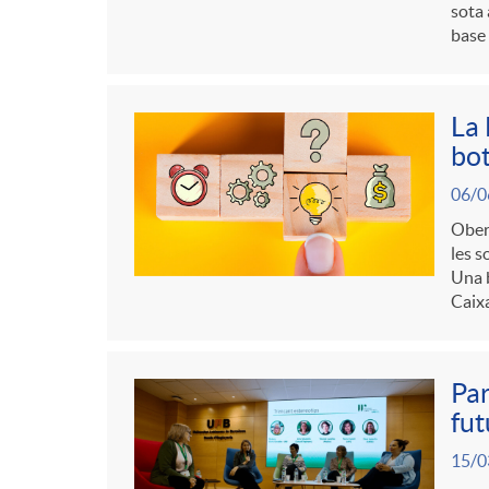
sota 
base 
i
t
n
r
La 
bo
g
o
06/0
Obert
u
les s
C
Una b
Caix
t
a
Par
s
t
fut
15/0
e