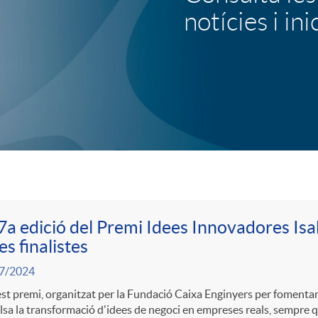
notícies i ini
u
l
o
b
a
7a edició del Premi Idees Innovadores Isabe
es finalistes
n
7/2024
t premi, organitzat per la Fundació Caixa Enginyers per fomentar 
n
sa la transformació d'idees de negoci en empreses reals, sempre 