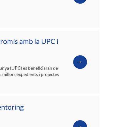
romís amb la UPC i
+
lunya (UPC) es beneficiaran de
s millors expedients i projectes
entoring