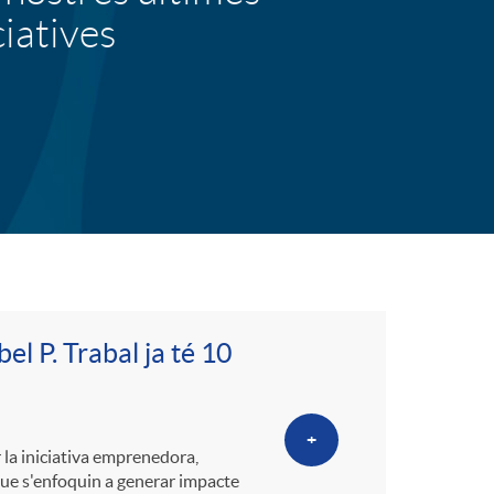
o
ciatives
r
d
'
i
d
l P. Trabal ja té 10
i
+
la iniciativa emprenedora,
que s'enfoquin a generar impacte