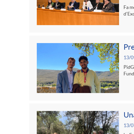
Fa m
d'Exc
Pre
13/0
PidGi
Fund
Una
13/0