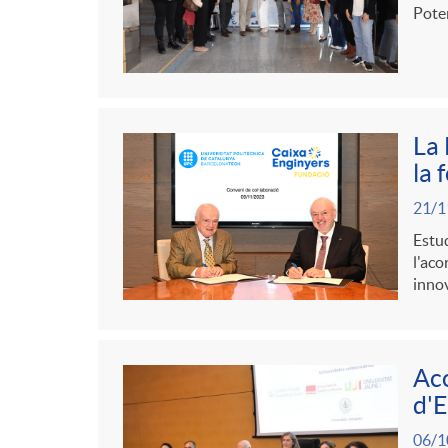
Poten
La 
la 
21/1
Estud
l'aco
inno
Aco
d'E
06/1