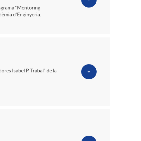
+
rograma “Mentoring
adèmia d'Enginyeria.
ores Isabel P. Trabal” de la
+