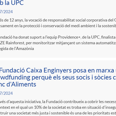
b la UPC
i
7/2024
s de 12 anys, la vocació de responsabilitat social corporativa del
a
sament en la protecció i conservació del medi ambient i la sostenib
ndació ha donat suport a l'equip Providence+, de la UPC, finalista
s
E Rainforest, per monitoritzar mitjançant un sistema automatitzat
egida de l'Amazònia
Fundació Caixa Enginyers posa en marxa
wdfunding perquè els seus socis i sòcies c
c d'Aliments
7/2024
vés d'aquesta iniciativa, la Fundació contribueix a cobrir les neces
ntext en el qual un 10% de la societat es troba en situació d'inseg
ruir una societat més justa i sostenible és una de les prioritats es