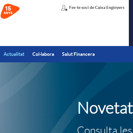
Fes-te soci de Caixa Enginyers
Actualitat
Col·labora
Salut Financera
T
Novetat
i
t
Consulta les