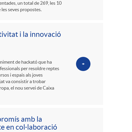
o
ntades, un total de 269, les 10
 les seves propostes.
m
vitat i la innovació
a
eniment de hackató que ha
+
fessionals per resoldre reptes
sos i espais als joves
at va consistir a trobar
ropa, el nou servei de Caixa
promís amb la
te en col·laboració