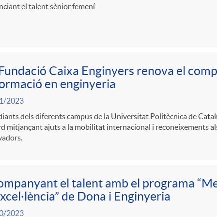
ciant el talent sènior femení
Fundació Caixa Enginyers renova el comp
formació en enginyeria
1/2023
iants dels diferents campus de la Universitat Politècnica de Cata
rd mitjançant ajuts a la mobilitat internacional i reconeixements al
vadors.
mpanyant el talent amb el programa “M
xcel·lència” de Dona i Enginyeria
0/2023