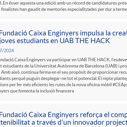
l. En ésser aquesta una edició amb un rècord de candidatures prese
e
 finalistes han gaudit de mentories especialitzades per dur a terme
r
Fundació Caixa Enginyers impulsa la creati
 joves estudiants en UAB THE HACK
N
7/2024
undació Caixa Enginyers va participar en UAB THE HACK, l'esdev
o
t estudiants de la Universitat Autònoma de Barcelona (UAB) i pro
. Amb això, continua ferma en el seu propòsit de proporcionar recur
iants perquè puguin desplegar-ne tot el potencial. El repte plantej
t
ions per fer més eficients les rutes de la nova oficina mòbil #CEAp
yers que fomenta la inclusió financera
i
Fundació Caixa Enginyers reforça el com
c
tenibilitat a través d'un innovador projec