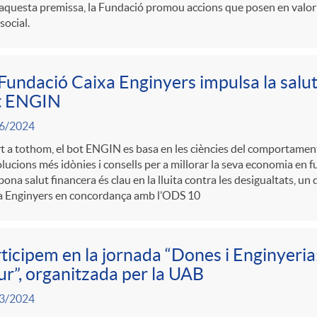
aquesta premissa, la Fundació promou accions que posen en valor e
social.
Fundació Caixa Enginyers impulsa la salut
t ENGIN
6/2024
 a tothom, el bot ENGIN es basa en les ciències del comportament
olucions més idònies i consells per a millorar la seva economia en fu
ona salut financera és clau en la lluita contra les desigualtats, 
a Enginyers en concordança amb l’ODS 10
ticipem en la jornada “Dones i Enginyeria
ur”, organitzada per la UAB
3/2024