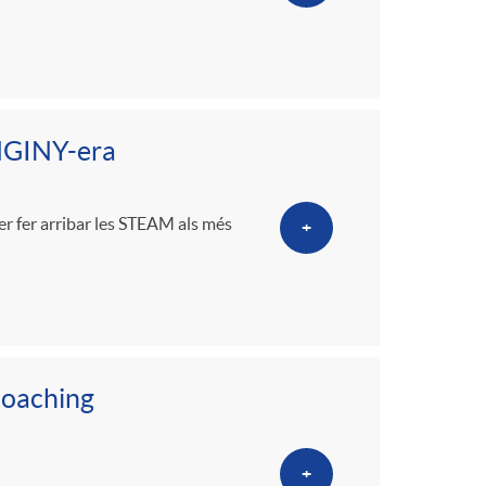
ENGINY-era
r fer arribar les STEAM als més
+
coaching
+