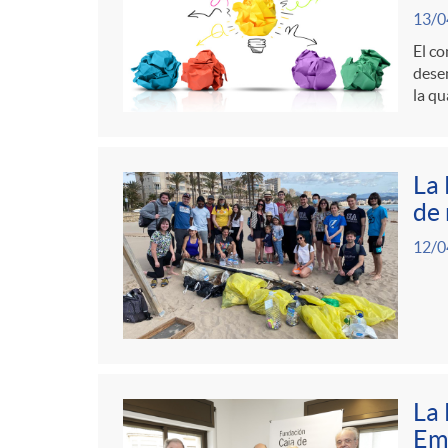
13/0
El co
desen
la qu
La 
de 
12/0
La 
Emp