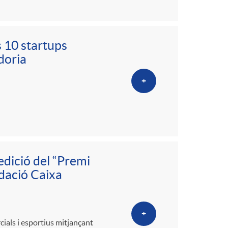
o
m
 10 startups
doria
a
+
edició del “Premi
ndació Caixa
+
cials i esportius mitjançant