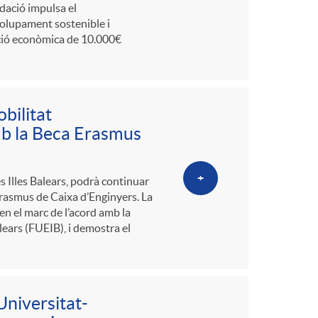
ndació impulsa el
lupament sostenible i
ació econòmica de 10.000€
bilitat
mb la Beca Erasmus
+
s Illes Balears, podrà continuar
Erasmus de Caixa d’Enginyers. La
n el marc de l’acord amb la
lears (FUEIB), i demostra el
Universitat-