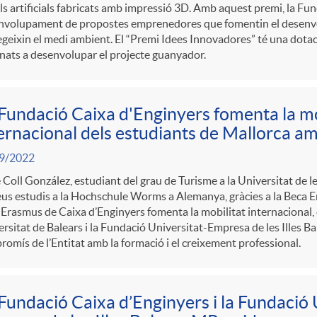
ls artificials fabricats amb impressió 3D. Amb aquest premi, la Fu
i
nvolupament de propostes emprenedores que fomentin el desenvo
geixin el medi ambient. El “Premi Idees Innovadores” té una dot
nats a desenvolupar el projecte guanyador.
a
Fundació Caixa d'Enginyers fomenta la mo
s
ernacional dels estudiants de Mallorca a
9/2022
 Coll González, estudiant del grau de Turisme a la Universitat de le
eus estudis a la Hochschule Worms a Alemanya, gràcies a la Beca 
Erasmus de Caixa d’Enginyers fomenta la mobilitat internacional, e
rsitat de Balears i la Fundació Universitat-Empresa de les Illes Ba
omís de l’Entitat amb la formació i el creixement professional.
Fundació Caixa d’Enginyers i la Fundació 