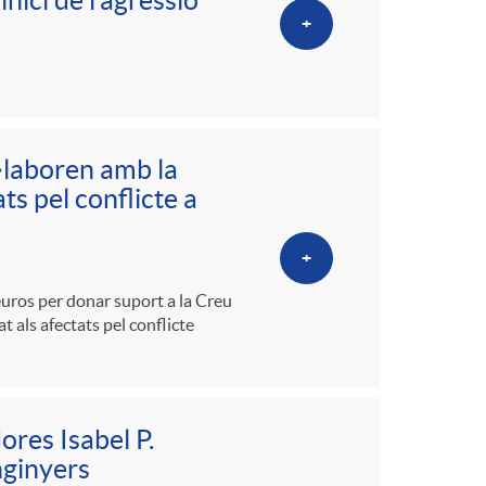
nici de l’agressió
+
l·laboren amb la
ts pel conflicte a
+
euros per donar suport a la Creu
at als afectats pel conflicte
ores Isabel P.
nginyers