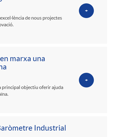
+
'excel·lència de nous projectes
ovació.
n en marxa una
na
+
principal objectiu oferir ajuda
aïna.
Baròmetre Industrial