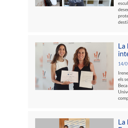
escul
e
dese
r
n
prote
desti
s
d
c
La 
e
l
int
14/0
c
a
Irene
els s
o
F
Beca 
Unive
compr
n
i
t
La 
l