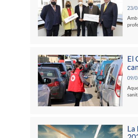
23/0
Amb a
profe
El 
cam
09/0
Aques
sanit
La 
202