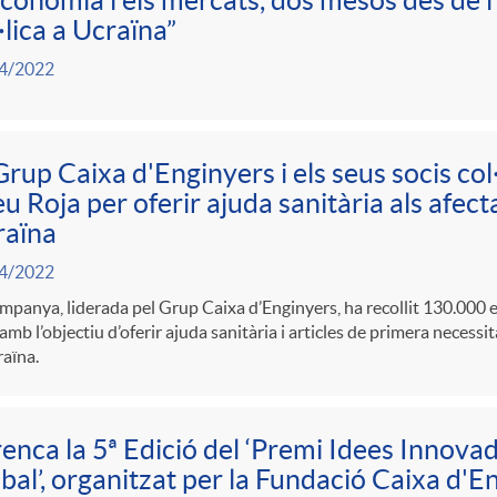
economia i els mercats, dos mesos des de l’i
·lica a Ucraïna”
4/2022
Grup Caixa d'Enginyers i els seus socis co
u Roja per oferir ajuda sanitària als afecta
raïna
4/2022
mpanya, liderada pel Grup Caixa d’Enginyers, ha recollit 130.000 
amb l’objectiu d’oferir ajuda sanitària i articles de primera necessit
aïna.
enca la 5ª Edició del ‘Premi Idees Innovad
bal’, organitzat per la Fundació Caixa d'E