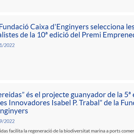
e
Fundació Caixa d'Enginyers selecciona les
r
alistes de la 10ª edició del Premi Emprene
1/2022
N
o
t
reidas” és el projecte guanyador de la 5ª 
es Innovadores Isabel P. Trabal” de la Fu
i
nginyers
9/2022
c
das facilita la regeneració de la biodiversitat marina a ports comer