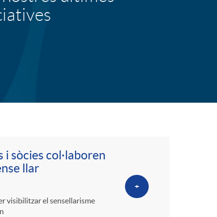
o
ciatives
r
d
'
i
d
 i sòcies col·laboren
nse llar
i
+
visibilitzar el sensellarisme
en