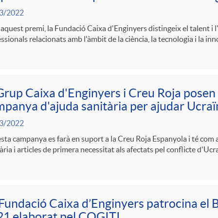
3/2022
quest premi, la Fundació Caixa d'Enginyers distingeix el talent i l
ssionals relacionats amb l'àmbit de la ciència, la tecnologia i la inn
Grup Caixa d'Enginyers i Creu Roja pose
panya d'ajuda sanitària per ajudar Ucraï
3/2022
ta campanya es farà en suport a la Creu Roja Espanyola i té com a 
ària i articles de primera necessitat als afectats pel conflicte d'Ucr
Fundació Caixa d’Enginyers patrocina el 
1 elaborat pel COGITI