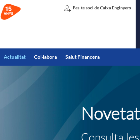
Fes-te soci de Caixa Enginyers
Actualitat
Col·labora
Salut Financera
T
Novetat
i
t
Consulta les