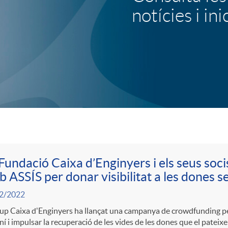
notícies i ini
u
l
o
b
a
Fundació Caixa d’Enginyers i els seus socis
 ASSÍS per donar visibilitat a les dones se
n
2/2022
up Caixa d'Enginyers ha llançat una campanya de crowdfunding per 
n
í i impulsar la recuperació de les vides de les dones que el pateix