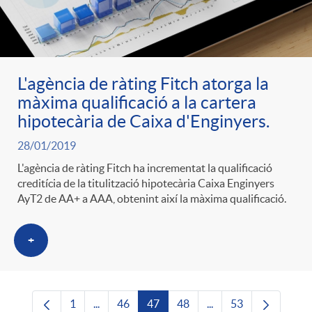
L'agència de ràting Fitch atorga la
màxima qualificació a la cartera
hipotecària de Caixa d'Enginyers.
28/01/2019
L'agència de ràting Fitch ha incrementat la qualificació
creditícia de la titulització hipotecària Caixa Enginyers
AyT2 de AA+ a AAA, obtenint així la màxima qualificació.
+
1
...
46
47
48
...
53
Pàgina
Pàgines intermèdies Utilitzeu TAB per navega
Pàgina
Pàgina
Pàgina
Pàgines intermèdies U
Pàgina