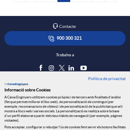
Contacte
900 300 321
Troba'ns a
Política de privacitat
Blog
Informació sobre Cookies
Tauler d'anuncis
A Caixa Enginyers utilitzem cookies pròpies i de tercers amb finalitats d'anàlisi
Política de cookies
(fet que permet millorar el lloc web), de personalització de contingut (per
Avís legal
exemple, recomanacions de vídeos) i de personalització de la publicitat que se't
mostra a llocs web i xarxes socials. La personalització es realitza sobre la base
Seguretat Online
d'un perfil elaborat a partir dels teus hàbits de navegació (per exemple, pàgines
Privacitat
visitades).
Pots acceptar, configurar o rebutjar l'ús de cookies fent servir els botons facilitats
Canal denúncies