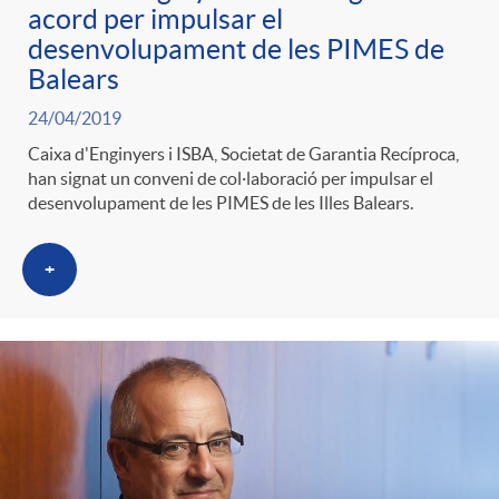
t
acord per impulsar el
n
desenvolupament de les PIMES de
Balears
r
g
24/04/2019
Caixa d'Enginyers i ISBA, Societat de Garantia Recíproca,
o
u
han signat un conveni de col·laboració per impulsar el
desenvolupament de les PIMES de les Illes Balears.
C
t
+
a
s
t
e