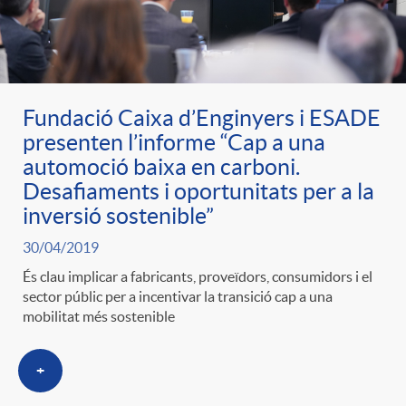
ó
t
l
r
p
e
i
a
Fundació Caixa d’Enginyers i ESADE
e
n
c
presenten l’informe “Cap a una
S
automoció baixa en carboni.
r
i
Desafiaments i oportunitats per a la
a
inversió sostenible”
a
c
d
30/04/2019
d
l
És clau implicar a fabricants, proveïdors, consumidors i el
sector públic per a incentivar la transició cap a una
a
o
o
mobilitat més sostenible
a
t
A
r
+
d