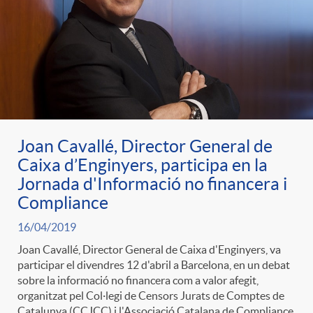
g
o
r
i
Joan Cavallé, Director General de
Caixa d’Enginyers, participa en la
Jornada d'Informació no financera i
a
Compliance
16/04/2019
s
Joan Cavallé, Director General de Caixa d'Enginyers, va
participar el divendres 12 d'abril a Barcelona, en un debat
sobre la informació no financera com a valor afegit,
organitzat pel Col·legi de Censors Jurats de Comptes de
Catalunya (CCJCC) i l'Associació Catalana de Compliance