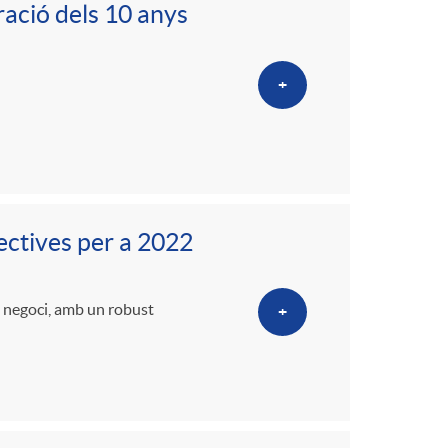
ració dels 10 anys
+
ectives per a 2022
e negoci, amb un robust
+