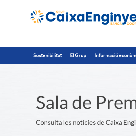
Salta al contingut principal
Sostenibilitat
El Grup
Informació econòmi
S
Sala de Pre
l
Consulta les notícies de Caixa Eng
i