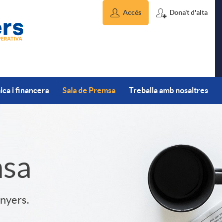
Accés
Dona't d'alta
ca i financera
Sala de Premsa
Treballa amb nosaltres
msa
inyers.