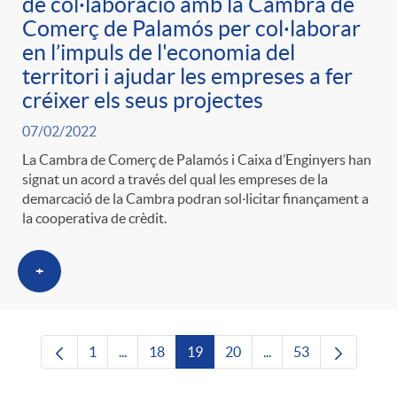
de col·laboració amb la Cambra de
Comerç de Palamós per col·laborar
en l’impuls de l'economia del
territori i ajudar les empreses a fer
créixer els seus projectes
07/02/2022
La Cambra de Comerç de Palamós i Caixa d’Enginyers han
signat un acord a través del qual les empreses de la
demarcació de la Cambra podran sol·licitar finançament a
la cooperativa de crèdit.
+
1
...
18
19
20
...
53
Pàgina
Pàgines intermèdies Utilitzeu TAB per navega
Pàgina
Pàgina
Pàgina
Pàgines intermèdies U
Pàgina