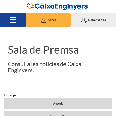
Salta al contingut principal
Accés
Dona't d'alta
S
Sala de Premsa
l
Consulta les notícies de Caixa
Enginyers.
i
d
Filtrar per:
N
Acords
e