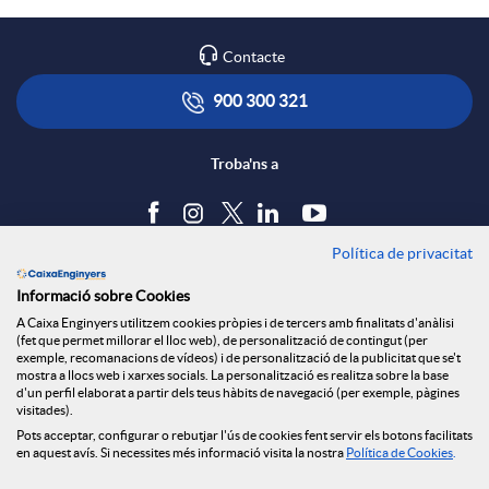
Contacte
900 300 321
Troba'ns a
Política de privacitat
Blog
Informació sobre Cookies
Tauler d'anuncis
A Caixa Enginyers utilitzem cookies pròpies i de tercers amb finalitats d'anàlisi
Política de cookies
(fet que permet millorar el lloc web), de personalització de contingut (per
Avís legal
exemple, recomanacions de vídeos) i de personalització de la publicitat que se't
mostra a llocs web i xarxes socials. La personalització es realitza sobre la base
Seguretat Online
d'un perfil elaborat a partir dels teus hàbits de navegació (per exemple, pàgines
Privacitat
visitades).
Pots acceptar, configurar o rebutjar l'ús de cookies fent servir els botons facilitats
Canal denúncies
en aquest avís. Si necessites més informació visita la nostra
Política de Cookies
.