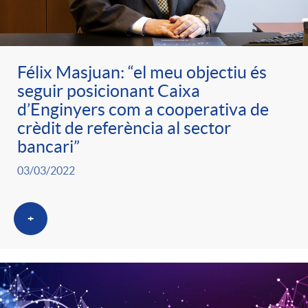
ó
t
l
r
p
e
i
Félix Masjuan: “el meu objectiu és
a
seguir posicionant Caixa
e
n
c
d’Enginyers com a cooperativa de
S
crèdit de referència al sector
r
i
bancari”
a
a
03/03/2022
c
d
d
l
+
a
o
o
a
t
A
r
d