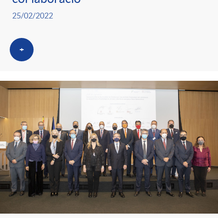
g
25/02/2022
o
+
r
i
a
s