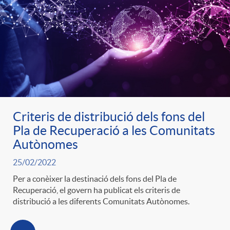
e
n
d
e
g
c
e
p
o
l
c
r
r
a
o
Criteris de distribució dels fons del
e
Pla de Recuperació a les Comunitats
i
F
Autònomes
n
n
25/02/2022
e
i
t
Per a conèixer la destinació dels fons del Pla de
s
Recuperació, el govern ha publicat els criteris de
distribució a les diferents Comunitats Autònomes.
s
l
i
a