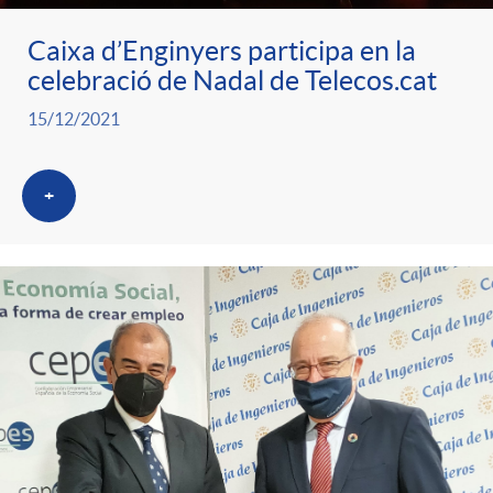
g
Caixa d’Enginyers participa en la
celebració de Nadal de Telecos.cat
o
15/12/2021
r
+
i
a
s