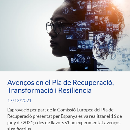
e
n
d
e
g
c
e
p
o
l
c
r
r
a
o
e
i
F
n
Avenços en el Pla de Recuperació,
n
Transformació i Resiliència
e
i
t
17/12/2021
s
L’aprovació per part de la Comissió Europea del Pla de
s
l
Recuperació presentat per Espanya es va realitzar el 16 de
i
juny de 2021; i des de llavors s’han experimentat avenços
a
significatius.