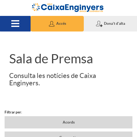
Salta al contingut principal
Accés
Dona't d'alta
S
Sala de Premsa
l
Consulta les notícies de Caixa
Enginyers.
i
d
Filtrar per:
N
Acords
e