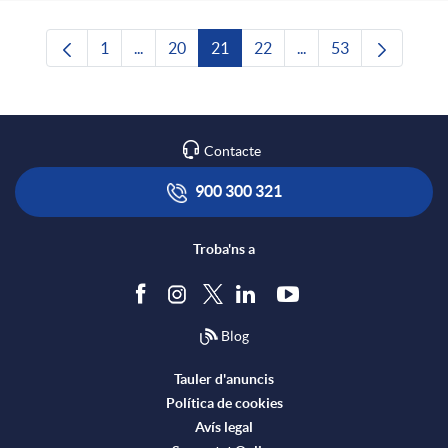
1
...
20
21
22
...
53
Pàgina
Pàgines intermèdies Utilitzeu TAB per navega
Pàgina
Pàgina
Pàgina
Pàgines intermèdies U
Pàgina
Contacte
900 300 321
Troba'ns a
Blog
Tauler d'anuncis
Política de cookies
Avís legal