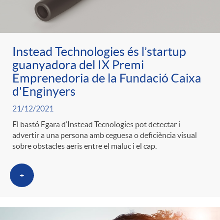
ó
t
l
r
p
e
i
Instead Technologies és l’startup
a
guanyadora del IX Premi
e
n
c
Emprenedoria de la Fundació Caixa
S
d'Enginyers
r
i
a
21/12/2021
a
El bastó Egara d’Instead Tecnologies pot detectar i
c
d
advertir a una persona amb ceguesa o deficiència visual
d
sobre obstacles aeris entre el maluc i el cap.
l
a
o
o
+
a
t
A
r
d