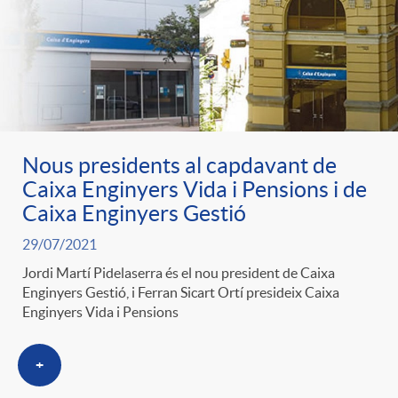
ó
t
l
r
p
e
i
a
e
n
c
S
Nous presidents al capdavant de
r
i
Caixa Enginyers Vida i Pensions i de
a
a
Caixa Enginyers Gestió
c
d
29/07/2021
d
l
Jordi Martí Pidelaserra és el nou president de Caixa
Enginyers Gestió, i Ferran Sicart Ortí presideix Caixa
a
o
o
Enginyers Vida i Pensions
a
t
A
r
+
d