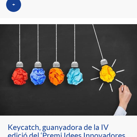
+
Keycatch, guanyadora de la IV
edició del ‘Premi Idees Innovadores