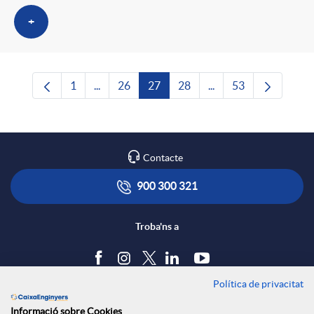
+
1
...
26
27
28
...
53
Pàgina
Pàgines intermèdies Utilitzeu TAB per navega
Pàgina
Pàgina
Pàgina
Pàgines intermèdies U
Pàgina
Contacte
900 300 321
Troba'ns a
Política de privacitat
Blog
Informació sobre Cookies