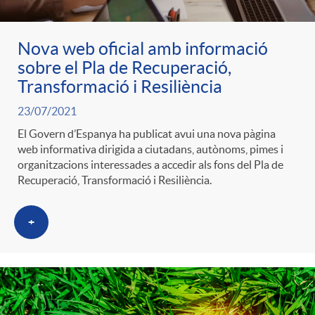
g
Nova web oficial amb informació
o
sobre el Pla de Recuperació,
Transformació i Resiliència
r
23/07/2021
El Govern d’Espanya ha publicat avui una nova pàgina
i
web informativa dirigida a ciutadans, autònoms, pimes i
organitzacions interessades a accedir als fons del Pla de
Recuperació, Transformació i Resiliència.
a
+
s