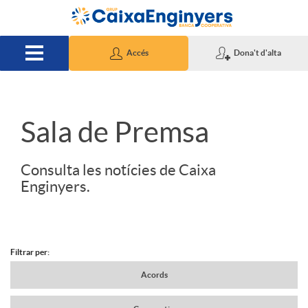
Salta al contingut principal
Accés
Dona't d'alta
S
Sala de Premsa
l
Consulta les notícies de Caixa
Enginyers.
i
d
Filtrar per:
N
Acords
e