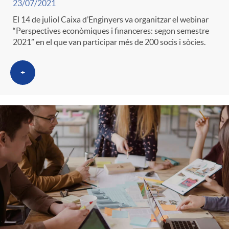
23/07/2021
t
n
El 14 de juliol Caixa d’Enginyers va organitzar el webinar
“Perspectives econòmiques i financeres: segon semestre
r
2021” en el que van participar més de 200 socis i sòcies.
g
o
+
u
C
t
a
s
t
e