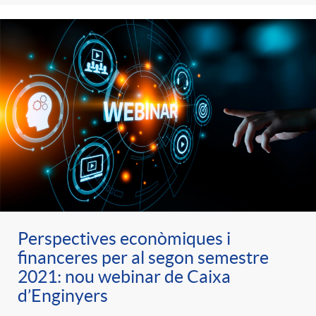
e
n
d
e
g
c
e
p
o
l
c
r
r
a
o
e
i
F
n
n
e
i
Perspectives econòmiques i
t
financeres per al segon semestre
s
2021: nou webinar de Caixa
s
l
i
d’Enginyers
a