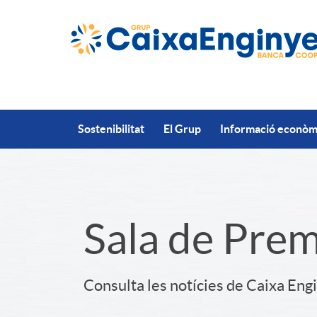
Salta al contingut principal
Sostenibilitat
El Grup
Informació econòmi
S
Sala de Pre
l
Consulta les notícies de Caixa Eng
i