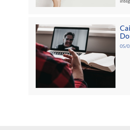
integ
Cai
Do
05/0