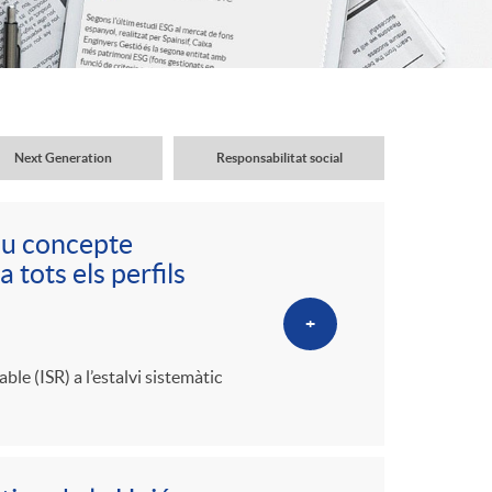
o
r
d
Next Generation
Responsabilitat social
'
ou concepte
i
 tots els perfils
+
d
le (ISR) a l’estalvi sistemàtic
i