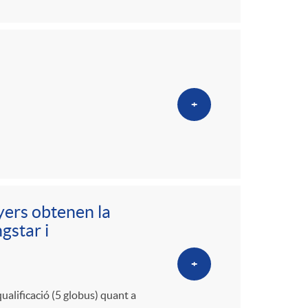
+
yers obtenen la
gstar i
+
ualificació (5 globus) quant a