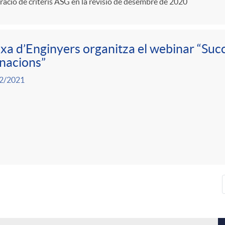
ració de criteris ASG en la revisió de desembre de 2020
xa d’Enginyers organitza el webinar “Suc
nacions”
2/2021