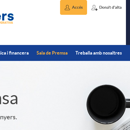
Accés
Dona't d'alta
ca i financera
Sala de Premsa
Treballa amb nosaltres
msa
inyers.