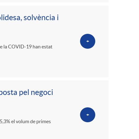
idesa, solvència i
+
 de la COVID-19 han estat
posta pel negoci
+
 5,3% el volum de primes