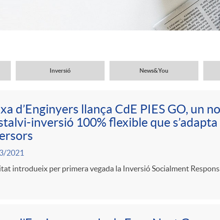
Inversió
News&You
xa d’Enginyers llança CdE PIES GO, un n
stalvi-inversió 100% flexible que s’adapta a
ersors
3/2021
itat introdueix per primera vegada la Inversió Socialment Responsab