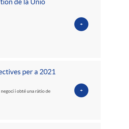
o
ion de la Unió
m
+
a
ectives per a 2021
+
negoci i obté una ràtio de