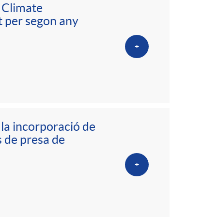
 Climate
xt per segon any
+
la incorporació de
és de presa de
+