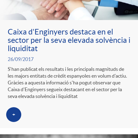
g
o
Caixa d'Enginyers destaca en el
sector per la seva elevada solvència i
r
liquiditat
26/09/2017
i
S'han publicat els resultats i les principals magnituds de
les majors entitats de crèdit espanyoles en volum d'actiu.
Gràcies a aquesta informació s'ha pogut observar que
a
Caixa d'Enginyers segueix destacant en el sector per la
seva elevada solvència i liquiditat
s
+