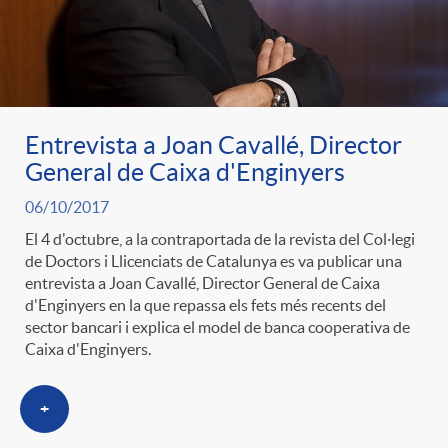
ó
t
l
r
p
e
i
a
e
n
Entrevista a Joan Cavallé, Director
c
General de Caixa d'Enginyers
S
r
i
06/10/2017
a
a
El 4 d'octubre, a la contraportada de la revista del Col·legi
de Doctors i Llicenciats de Catalunya es va publicar una
c
d
d
entrevista a Joan Cavallé, Director General de Caixa
l
d'Enginyers en la que repassa els fets més recents del
sector bancari i explica el model de banca cooperativa de
a
o
o
Caixa d'Enginyers.
a
t
A
r
+
d