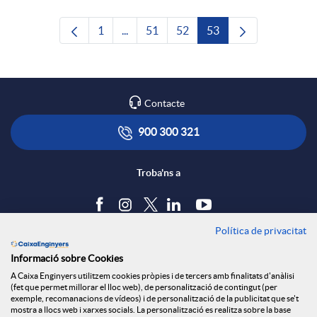
1
...
51
52
53
Pàgina
Pàgines intermèdies Utilitzeu TAB per n
Pàgina
Pàgina
Pàgina
Contacte
900 300 321
Troba'ns a
Política de privacitat
Blog
Informació sobre Cookies
Tauler d'anuncis
A Caixa Enginyers utilitzem cookies pròpies i de tercers amb finalitats d'anàlisi
Política de cookies
(fet que permet millorar el lloc web), de personalització de contingut (per
Avís legal
exemple, recomanacions de vídeos) i de personalització de la publicitat que se't
mostra a llocs web i xarxes socials. La personalització es realitza sobre la base
Seguretat Online