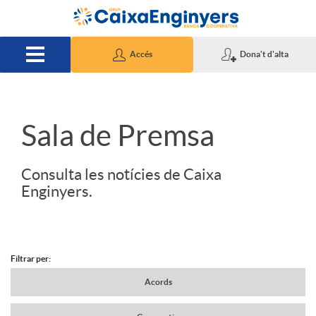
Salta al contingut principal
Accés
Dona't d'alta
S
Sala de Premsa
l
Consulta les notícies de Caixa
Enginyers.
i
d
Filtrar per:
N
Acords
e