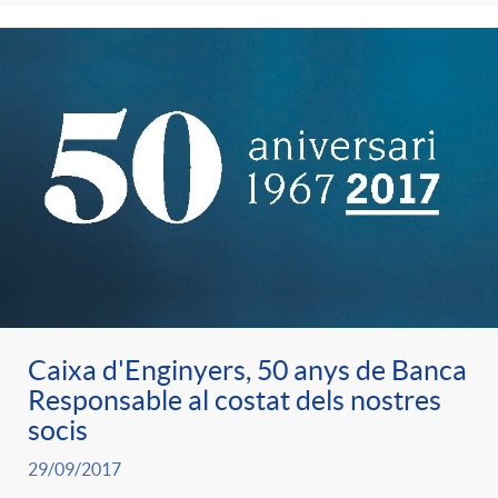
e
n
d
e
g
c
e
p
o
l
c
r
r
a
o
e
i
F
n
n
Caixa d'Enginyers, 50 anys de Banca
e
i
t
Responsable al costat dels nostres
s
socis
s
l
i
29/09/2017
a