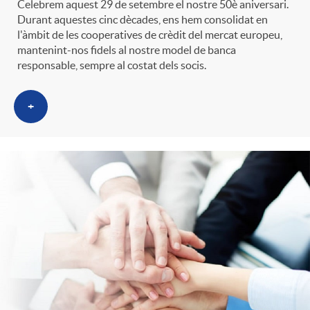
Celebrem aquest 29 de setembre el nostre 50è aniversari.
t
n
Durant aquestes cinc dècades, ens hem consolidat en
l'àmbit de les cooperatives de crèdit del mercat europeu,
mantenint-nos fidels al nostre model de banca
r
g
responsable, sempre al costat dels socis.
o
u
+
C
t
a
s
t
e