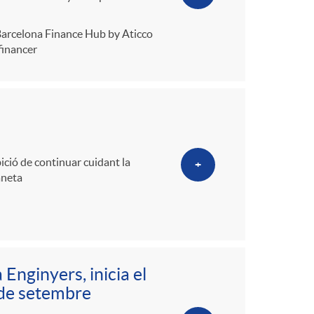
l Barcelona Finance Hub by Aticco
financer
ició de continuar cuidant la
+
aneta
Enginyers, inicia el
 de setembre