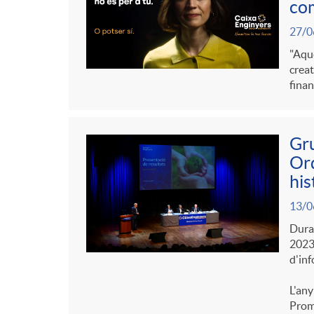
com
27/0
"Aque
creat
finan
Gru
Ord
his
13/0
Duran
2023 
d'inf
L'any
Promo