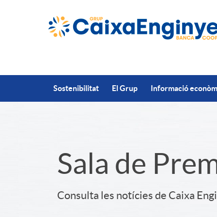
Salta al contingut principal
Sostenibilitat
El Grup
Informació econòmi
S
Sala de Pre
l
Consulta les notícies de Caixa Eng
i