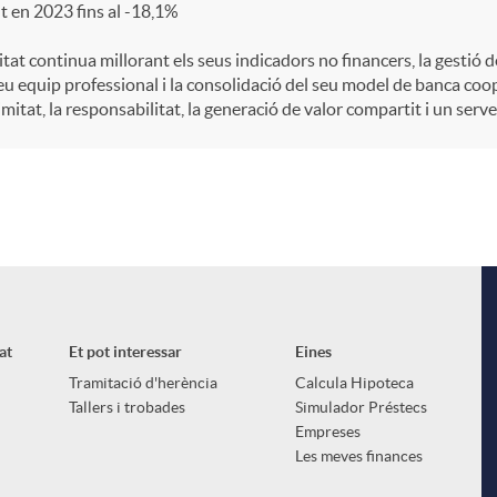
t en 2023 fins al -18,1%
itat continua millorant els seus indicadors no financers, la gestió
eu equip professional i la consolidació del seu model de banca coo
mitat, la responsabilitat, la generació de valor compartit i un serve
at
Et pot interessar
Eines
Tramitació d'herència
Calcula Hipoteca
Tallers i trobades
Simulador Préstecs
Empreses
Les meves finances