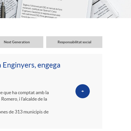
o
r
d
Next Generation
Responsabilitat social
'
a Enginyers, engega
i
d
+
cte que ha comptat amb la
Romero, i l’alcalde de la
i
ones de 313 municipis de