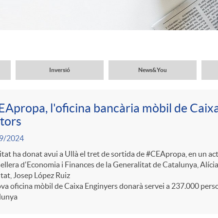
Inversió
News&You
Apropa, l'oficina bancària mòbil de Caix
tors
9/2024
itat ha donat avui a Ullà el tret de sortida de #CEApropa, en un a
llera d'Economia i Finances de la Generalitat de Catalunya, Alícia 
itat, Josep López Ruiz
va oficina mòbil de Caixa Enginyers donarà servei a 237.000 pers
lunya