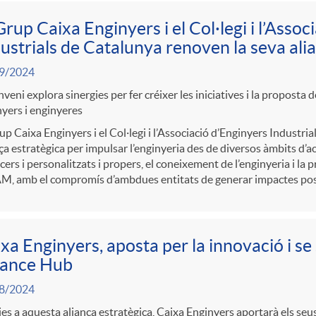
Grup Caixa Enginyers i el Col·legi i l’Asso
ustrials de Catalunya renoven la seva ali
9/2024
nveni explora sinergies per fer créixer les iniciatives i la proposta 
yers i enginyeres
up Caixa Enginyers i el Col·legi i l’Associació d’Enginyers Industri
ça estratègica per impulsar l’enginyeria des de diversos àmbits d’a
cers i personalitzats i propers, el coneixement de l’enginyeria i la
, amb el compromís d’ambdues entitats de generar impactes positiu
xa Enginyers, aposta per la innovació i s
nance Hub
8/2024
es a aquesta aliança estratègica, Caixa Enginyers aportarà els seu