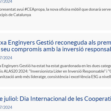
7/2024
presentat avui #CEApropa, la nova oficina mòbil que donarà serv
cipis de Catalunya
xa Enginyers Gestió reconeguda als pre
 seu compromís amb la inversió responsa
7/2024
 Enginyers Gestió ha estat ha estat guardonada en les dues catego
s ALAS20 2024: "Inversionista Líder en Inversió Responsable" i "
anització amb més lideratge, consistència i excel·lència ESG a niv
e juliol: Dia Internacional de les Cooperat
7/2024