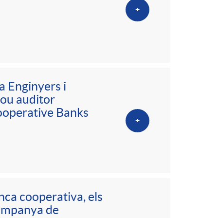
+
a Enginyers i
nou auditor
ooperative Banks
+
nca cooperativa, els
campanya de