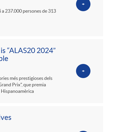
+
ei a 237.000 persones de 313
mis “ALAS20 2024”
ble
+
ries més prestigioses dels
Grand Prix", que premia
ell Hispanoamèrica
ives