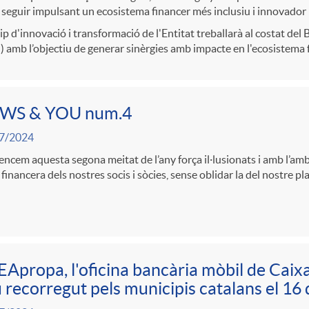
 seguir impulsant un ecosistema financer més inclusiu i innovador
ip d'innovació i transformació de l'Entitat treballarà al costat de
 amb l’objectiu de generar sinèrgies amb impacte en l'ecosistema 
WS & YOU num.4
7/2024
cem aquesta segona meitat de l’any força il·lusionats i amb l’amb
 financera dels nostres socis i sòcies, sense oblidar la del nostre pl
Apropa, l'oficina bancària mòbil de Caixa 
 recorregut pels municipis catalans el 16