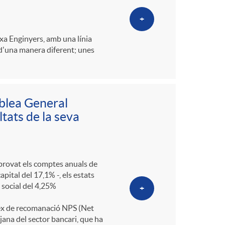
+
xa Enginyers, amb una línia
 d'una manera diferent; unes
blea General
ltats de la seva
aprovat els comptes anuals de
pital del 17,1% -, els estats
l social del 4,25%
+
ndex de recomanació NPS (Net
jana del sector bancari, que ha