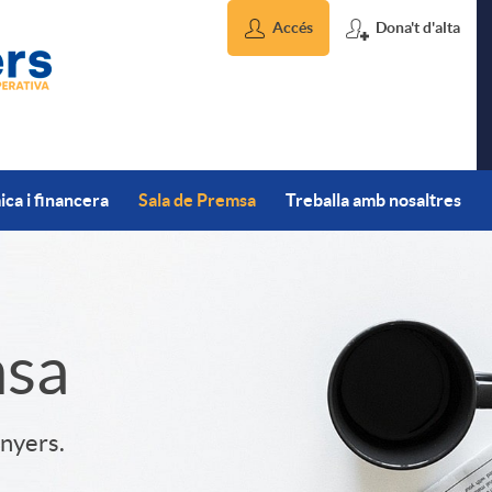
Accés
Dona't d'alta
ca i financera
Sala de Premsa
Treballa amb nosaltres
msa
inyers.