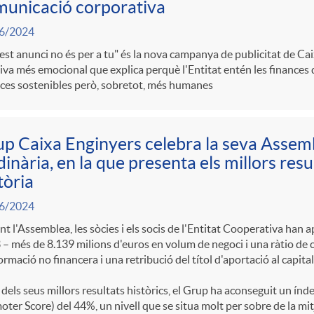
unicació corporativa
6/2024
st anunci no és per a tu" és la nova campanya de publicitat de Cai
iva més emocional que explica perquè l'Entitat entén les finances
ces sostenibles però, sobretot, més humanes
p Caixa Enginyers celebra la seva Assem
inària, en la que presenta els millors resu
tòria
6/2024
t l'Assemblea, les sòcies i els socis de l'Entitat Cooperativa han 
– més de 8.139 milions d'euros en volum de negoci i una ràtio de ca
ormació no financera i una retribució del títol d'aportació al capita
 dels seus millors resultats històrics, el Grup ha aconseguit un í
ter Score) del 44%, un nivell que se situa molt per sobre de la mit