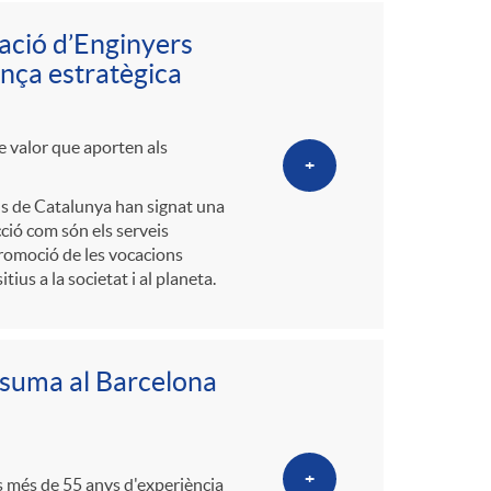
o
ciació d’Enginyers
m
ança estratègica
a
de valor que aporten als
+
als de Catalunya han signat una
cció com són els serveis
 promoció de les vocacions
s a la societat i al planeta.
e suma al Barcelona
+
s més de 55 anys d'experiència