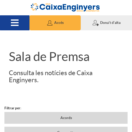
Salta al contingut principal
Accés
Dona't d'alta
S
Sala de Premsa
l
Consulta les notícies de Caixa
Enginyers.
i
d
Filtrar per:
N
Acords
e