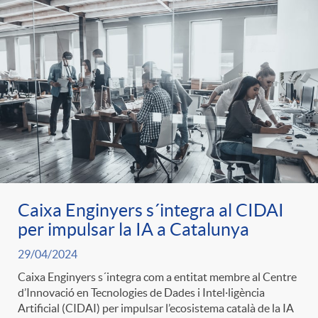
g
o
r
i
a
Caixa Enginyers s´integra al CIDAI
per impulsar la IA a Catalunya
s
29/04/2024
Caixa Enginyers s´integra com a entitat membre al Centre
d’Innovació en Tecnologies de Dades i Intel·ligència
Artificial (CIDAI) per impulsar l’ecosistema català de la IA