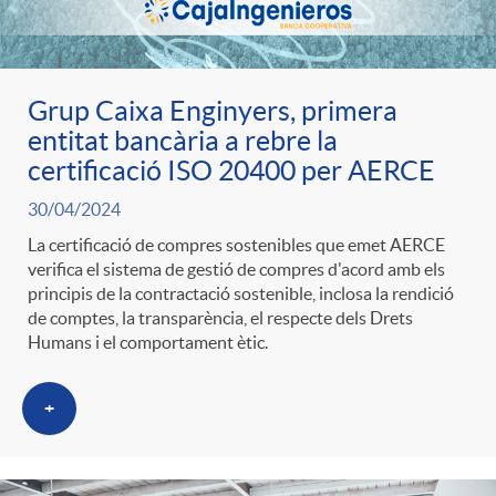
t
n
r
g
Grup Caixa Enginyers, primera
entitat bancària a rebre la
o
certificació ISO 20400 per AERCE
u
30/04/2024
C
t
La certificació de compres sostenibles que emet AERCE
verifica el sistema de gestió de compres d'acord amb els
principis de la contractació sostenible, inclosa la rendició
a
s
de comptes, la transparència, el respecte dels Drets
Humans i el comportament ètic.
t
+
e