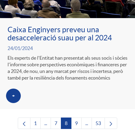
Caixa Enginyers preveu una
desacceleració suau per al 2024
24/01/2024
Els experts de l'Entitat han presentat als seus socis i sòcies
l'informe sobre perspectives econòmiques i financeres per
a 2024, de nou, un any marcat per riscos i incertesa, però
també per la resiliència dels fonaments econòmics
+
1
...
7
8
9
...
53
Pàgina
Pàgines intermèdies Utilitzeu TAB per nave
Pàgina
Pàgina
Pàgina
Pàgines intermèdies Uti
Pàgina