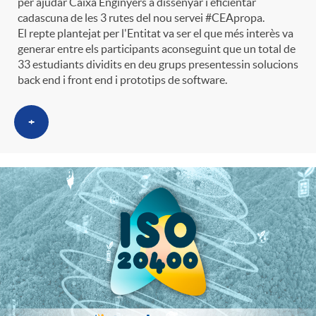
per ajudar Caixa Enginyers a dissenyar i eficientar
e
n
d
cadascuna de les 3 rutes del nou servei #CEApropa.
e
El repte plantejat per l'Entitat va ser el que més interès va
generar entre els participants aconseguint que un total de
g
c
e
33 estudiants dividits en deu grups presentessin solucions
p
back end i front end i prototips de software.
o
l
c
r
+
r
a
o
e
i
F
n
n
e
i
t
s
s
l
i
a