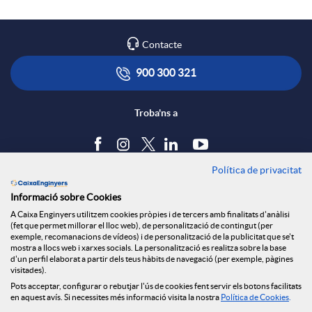
Contacte
900 300 321
Troba'ns a
Política de privacitat
Blog
Informació sobre Cookies
Tauler d'anuncis
A Caixa Enginyers utilitzem cookies pròpies i de tercers amb finalitats d'anàlisi
Política de cookies
(fet que permet millorar el lloc web), de personalització de contingut (per
Avís legal
exemple, recomanacions de vídeos) i de personalització de la publicitat que se't
mostra a llocs web i xarxes socials. La personalització es realitza sobre la base
Seguretat Online
d'un perfil elaborat a partir dels teus hàbits de navegació (per exemple, pàgines
Privacitat
visitades).
Pots acceptar, configurar o rebutjar l'ús de cookies fent servir els botons facilitats
Canal denúncies
en aquest avís. Si necessites més informació visita la nostra
Política de Cookies
.