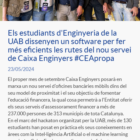
ó
t
l
r
p
e
i
Els estudiants d'Enginyeria de la
a
UAB dissenyen un software per fer
e
n
c
més eficients les rutes del nou servei
S
de Caixa Enginyers #CEApropa
r
i
a
23/05/2024
a
El proper mes de setembre Caixa Enginyers posarà en
c
d
marxa un nou servei d'oficines bancàries mòbils dins del
d
seu model de proximitat i el seu objectiu de fomentar
l
l'educació financera, la qual cosa permetrà a l'Entitat oferir
a
o
els seus serveis d'assessorament financer a més de
o
a
237.000 persones de 313 municipis de tota Catalunya.
En el marc del hackaton organitzat per la UAB, més de 130
t
A
r
estudiants han posat en pràctica els seus coneixements en
d
àrees com la Intel·ligència Artificial o el machine learning