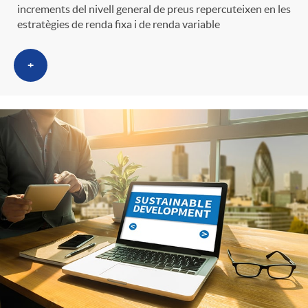
g
increments del nivell general de preus repercuteixen en les
estratègies de renda fixa i de renda variable
o
+
r
i
a
s