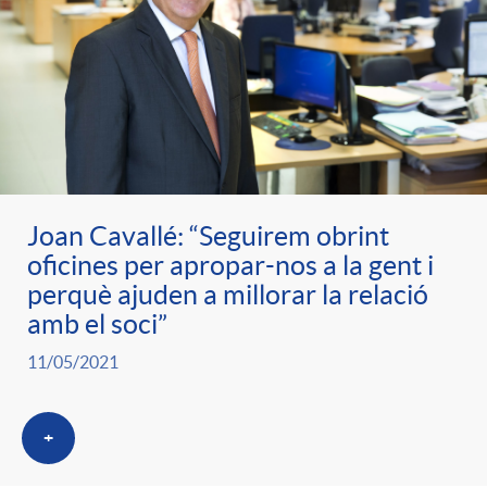
e
n
d
e
g
c
e
p
o
l
c
r
r
a
Joan Cavallé: “Seguirem obrint
o
e
oficines per apropar-nos a la gent i
perquè ajuden a millorar la relació
i
F
n
amb el soci”
n
e
i
11/05/2021
t
s
s
l
+
i
a