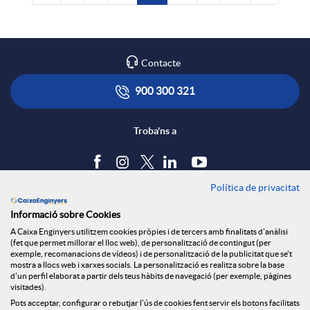
Contacte
900 300 321
Troba'ns a
Política de privacitat
Blog
Informació sobre Cookies
Tauler d'anuncis
A Caixa Enginyers utilitzem cookies pròpies i de tercers amb finalitats d'anàlisi
Política de cookies
(fet que permet millorar el lloc web), de personalització de contingut (per
Avís legal
exemple, recomanacions de vídeos) i de personalització de la publicitat que se't
mostra a llocs web i xarxes socials. La personalització es realitza sobre la base
Seguretat Online
d'un perfil elaborat a partir dels teus hàbits de navegació (per exemple, pàgines
Privacitat
visitades).
Pots acceptar, configurar o rebutjar l'ús de cookies fent servir els botons facilitats
Canal denúncies