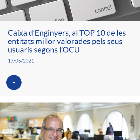
ó
t
l
r
p
e
i
Caixa d’Enginyers, al TOP 10 de les
a
entitats millor valorades pels seus
e
n
c
usuaris segons l’OCU
S
17/05/2021
r
i
a
a
+
c
d
d
l
a
o
o
a
t
A
r
d