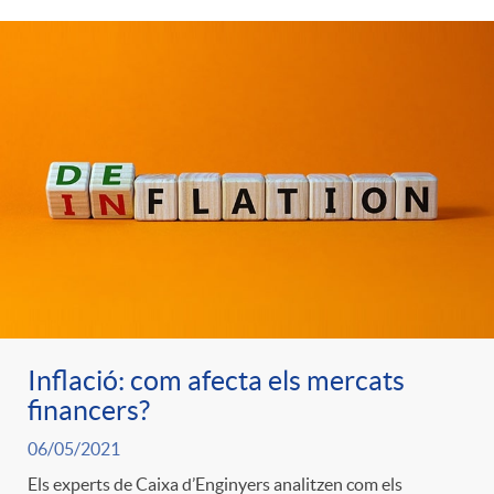
t
n
r
g
o
u
C
t
a
s
t
Inflació: com afecta els mercats
financers?
e
06/05/2021
Els experts de Caixa d’Enginyers analitzen com els