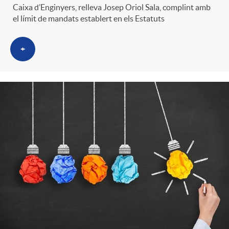
Caixa d’Enginyers, relleva Josep Oriol Sala, complint amb
el límit de mandats establert en els Estatuts
+