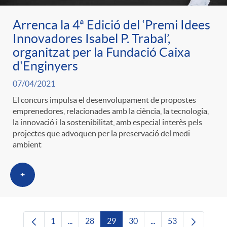
Arrenca la 4ª Edició del ‘Premi Idees
Innovadores Isabel P. Trabal’,
organitzat per la Fundació Caixa
d'Enginyers
07/04/2021
El concurs impulsa el desenvolupament de propostes
emprenedores, relacionades amb la ciència, la tecnologia,
la innovació i la sostenibilitat, amb especial interès pels
projectes que advoquen per la preservació del medi
ambient
+
1
...
28
29
30
...
53
Pàgina
Pàgines intermèdies Utilitzeu TAB per navega
Pàgina
Pàgina
Pàgina
Pàgines intermèdies U
Pàgina