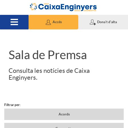
Salta al contingut principal
Accés
Dona't d'alta
S
Sala de Premsa
l
Consulta les notícies de Caixa
Enginyers.
i
d
Filtrar per:
N
Acords
e