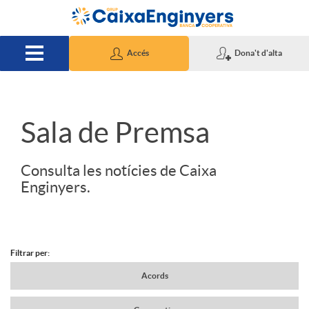
Salta al contingut principal
Accés
Dona't d'alta
S
Sala de Premsa
l
Consulta les notícies de Caixa
Enginyers.
i
d
Filtrar per:
N
Acords
e