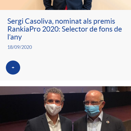
Sergi Casoliva, nominat als premis
RankiaPro 2020: Selector de fons de
l’any
18/09/2020
+