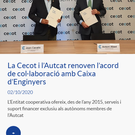
e
n
d
e
g
c
e
p
o
l
c
r
r
a
La Cecot i l’Autcat renoven l’acord
o
e
de col·laboració amb Caixa
d’Enginyers
i
F
n
n
02/10/2020
e
i
L’Entitat cooperativa ofereix, des de l’any 2015, serveis i
t
suport financer exclusiu als autònoms membres de
s
l’Autcat
s
l
i
a
+