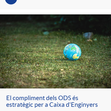
t
n
r
g
o
u
C
t
a
s
t
El compliment dels ODS és
e
estratègic per a Caixa d'Enginyers