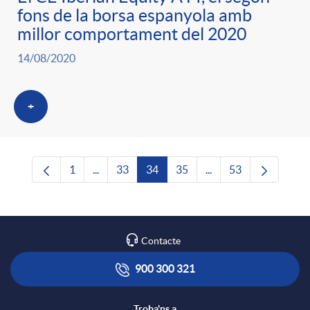
fons de la borsa espanyola amb
millor comportament del 2020
14/08/2020
+
1
...
33
34
35
...
53
Pàgina
Pàgines intermèdies Utilitzeu TAB per navega
Pàgina
Pàgina
Pàgina
Pàgines intermèdies U
Pàgina
Contacte
900 300 321
Troba'ns a