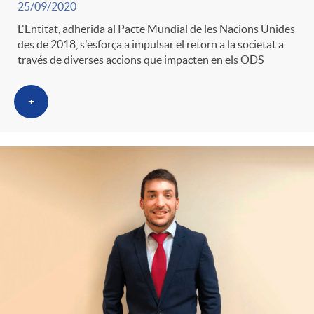
25/09/2020
g
L'Entitat, adherida al Pacte Mundial de les Nacions Unides
des de 2018, s'esforça a impulsar el retorn a la societat a
o
través de diverses accions que impacten en els ODS
r
+
i
a
s