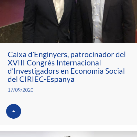
Caixa d’Enginyers, patrocinador del
XVIII Congrés Internacional
d’Investigadors en Economia Social
del CIRIEC-Espanya
17/09/2020
+