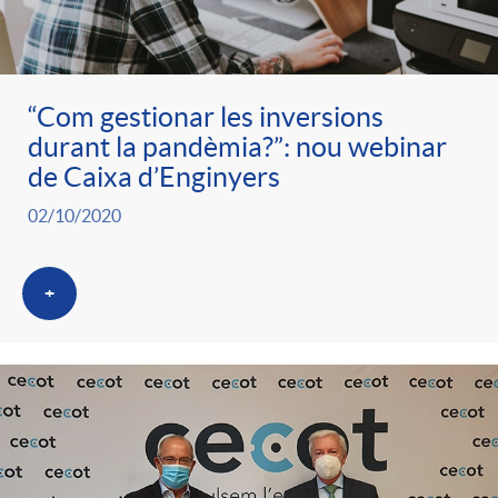
ó
t
l
r
p
e
i
“Com gestionar les inversions
a
durant la pandèmia?”: nou webinar
e
n
c
de Caixa d’Enginyers
S
02/10/2020
r
i
a
a
+
c
d
d
l
a
o
o
a
t
A
r
d