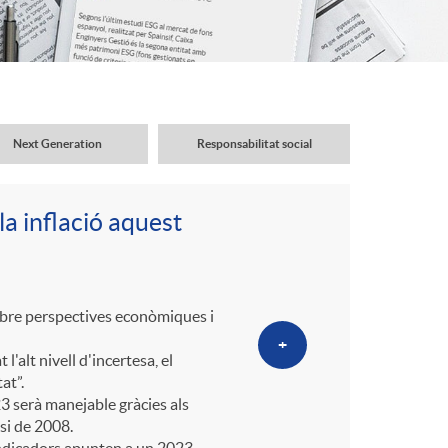
o
r
d
Next Generation
Responsabilitat social
'
a inflació aquest
i
d
 sobre perspectives econòmiques i
+
'alt nivell d'incertesa, el
i
at”.
3 serà manejable gràcies als
si de 2008.