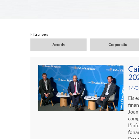
d
e
Filtrar per:
Acords
Corporatiu
r
N
Cai
c
a
202
C
P
14/0
a
v
o
Els e
u
finan
b
Joan 
e
n
compo
b
L'inf
e
fonam