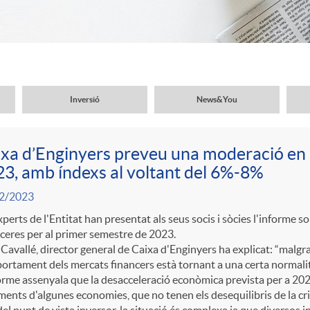
Inversió
News&You
xa d’Enginyers preveu una moderació en l
3, amb índexs al voltant del 6%-8%
2/2023
xperts de l'Entitat han presentat als seus socis i sòcies l'informe
ceres per al primer semestre de 2023.
Cavallé, director general de Caixa d'Enginyers ha explicat: “malgrat l
rtament dels mercats financers està tornant a una certa normalit
orme assenyala que la desacceleració econòmica prevista per a 202
ents d'algunes economies, que no tenen els desequilibris de la cri