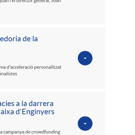
uan i el director general, Joan
doria de la
+
ma d'acceleració personalitzat
inalistes
cies a la darrera
aixa d'Enginyers
+
una campanya de crowdfunding