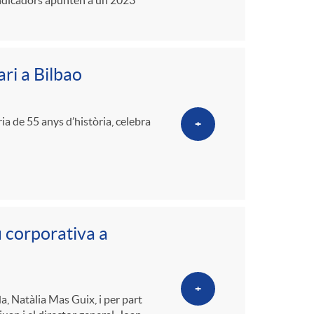
o
 indicadors apunten a un 2023
m
ri a Bilbao
a
a de 55 anys d’història, celebra
+
 corporativa a
+
a, Natàlia Mas Guix, i per part