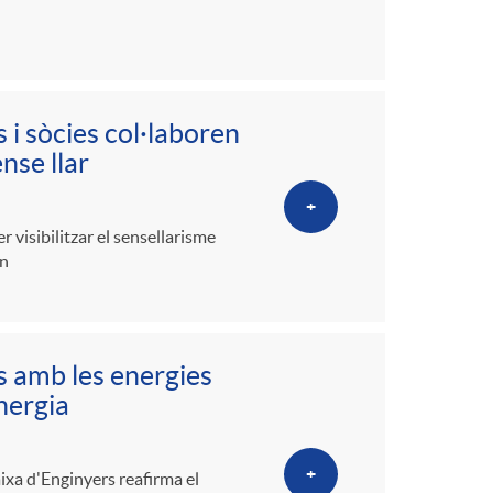
 i sòcies col·laboren
nse llar
+
visibilitzar el sensellarisme
en
s amb les energies
nergia
+
ixa d'Enginyers reafirma el