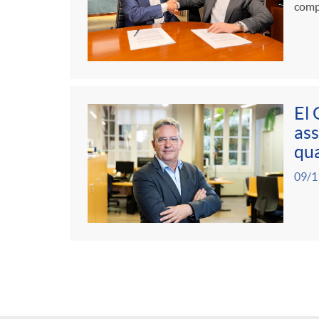
compr
El 
ass
qua
09/1