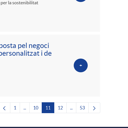
er la sostenibilitat
posta pel negoci
ersonalitzat i de
+
1
...
10
11
12
...
53
Pàgina
Pàgines intermèdies Utilitzeu TAB per navegar.
Pàgina
Pàgina
Pàgina
Pàgines intermèdies Utilitze
Pàgina