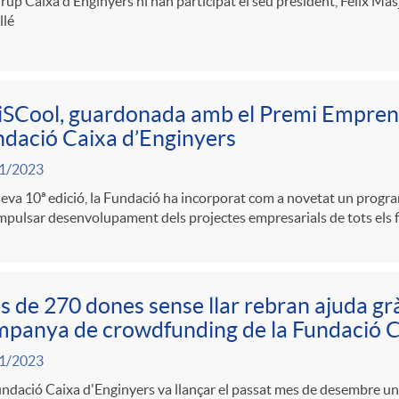
rup Caixa d’Enginyers hi han participat el seu president, Félix Masj
llé
SCool, guardonada amb el Premi Emprene
dació Caixa d’Enginyers
1/2023
seva 10ª edició, la Fundació ha incorporat com a novetat un progra
mpulsar desenvolupament dels projectes empresarials de tots els f
 de 270 dones sense llar rebran ajuda grà
panya de crowdfunding de la Fundació C
1/2023
undació Caixa d'Enginyers va llançar el passat mes de desembre 