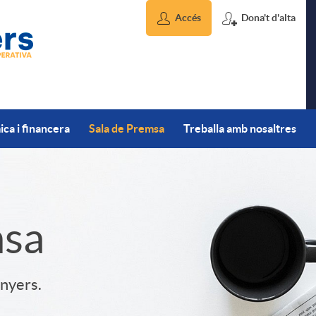
Accés
Dona't d'alta
ca i financera
Sala de Premsa
Treballa amb nosaltres
msa
inyers.