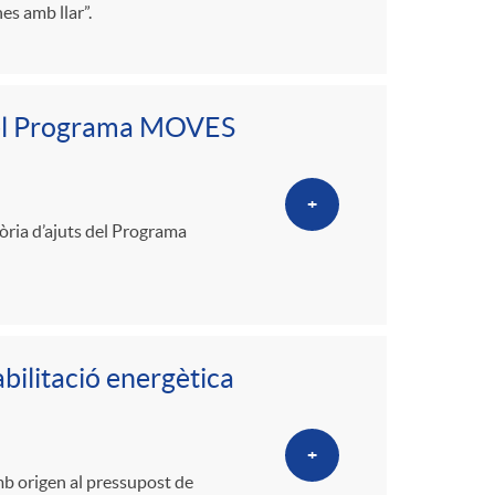
es amb llar”.
 pel Programa MOVES
+
òria d’ajuts del Programa
abilitació energètica
+
mb origen al pressupost de