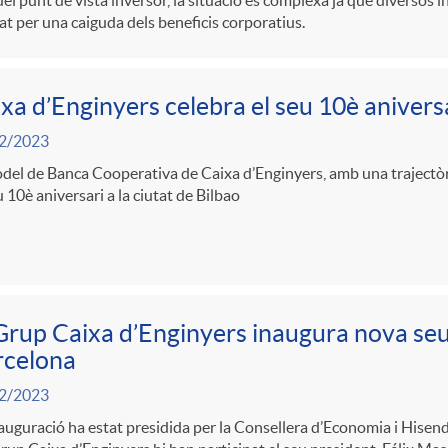
el punt de vista inversor, la situació és complexa ja que diversos
t per una caiguda dels beneficis corporatius.
xa d’Enginyers celebra el seu 10è aniversa
2/2023
del de Banca Cooperativa de Caixa d’Enginyers, amb una trajectòri
u 10è aniversari a la ciutat de Bilbao
Grup Caixa d’Enginyers inaugura nova seu
rcelona
2/2023
auguració ha estat presidida per la Consellera d’Economia i Hisend