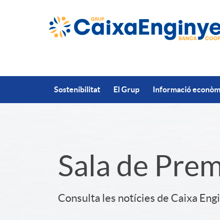
Salta al contingut principal
Sostenibilitat
El Grup
Informació econòmi
S
Sala de Pre
l
Consulta les notícies de Caixa Eng
i