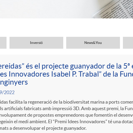
Inversió
News&You
reidas” és el projecte guanyador de la 5ª 
es Innovadores Isabel P. Trabal” de la Fu
nginyers
9/2022
das facilita la regeneració de la biodiversitat marina a ports comer
ls artificials fabricats amb impressió 3D. Amb aquest premi, la Fu
nvolupament de propostes emprenedores que fomentin el desenvo
geixin el medi ambient. El “Premi Idees Innovadores” té una dot
nats a desenvolupar el projecte guanyador.