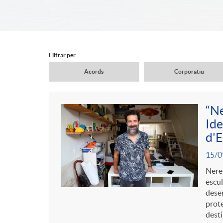
d
e
Filtrar per:
Acords
Corporatiu
r
N
“Ne
c
a
Ide
C
P
d'E
a
v
15/0
o
u
Nerei
b
escul
e
n
dese
b
prote
e
desti