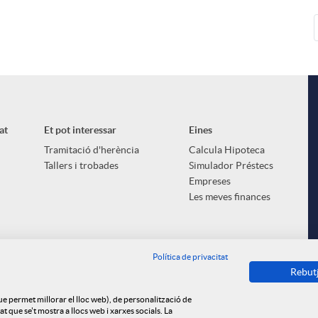
at
Et pot interessar
Eines
Tramitació d'herència
Calcula Hipoteca
Tallers i trobades
Simulador Préstecs
Empreses
Les meves finances
Política de privacitat
Rebut
que permet millorar el lloc web), de personalització de
 que se't mostra a llocs web i xarxes socials. La