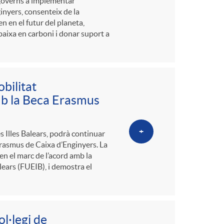
 governs a implementar
inyers, consenteix de la
n en el futur del planeta,
baixa en carboni i donar suport a
bilitat
mb la Beca Erasmus
+
s Illes Balears, podrà continuar
Erasmus de Caixa d’Enginyers. La
n el marc de l’acord amb la
lears (FUEIB), i demostra el
l·legi de