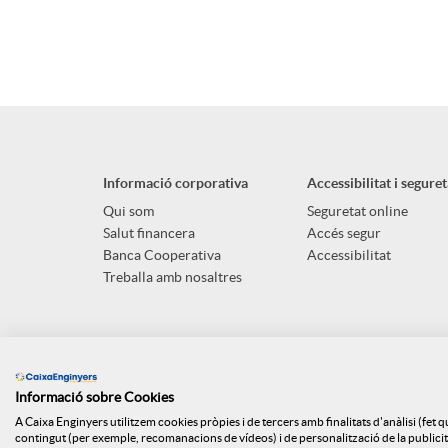
Informació corporativa
Accessibilitat i seguret
Qui som
Seguretat online
Salut financera
Accés segur
Banca Cooperativa
Accessibilitat
Treballa amb nosaltres
Informació sobre Cookies
A Caixa Enginyers utilitzem cookies pròpies i de tercers amb finalitats d'anàlisi (fet 
contingut (per exemple, recomanacions de vídeos) i de personalització de la publicitat