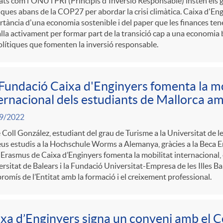
ats com l'ONU i PRI (Principis d'Inversió Responsable) insten els
iques abans de la COP27 per abordar la crisi climàtica. Caixa d'Eng
tància d'una economia sostenible i del paper que les finances tene
lla activament per formar part de la transició cap a una economia 
olítiques que fomenten la inversió responsable.
Fundació Caixa d'Enginyers fomenta la mo
ernacional dels estudiants de Mallorca a
9/2022
 Coll González, estudiant del grau de Turisme a la Universitat de le
eus estudis a la Hochschule Worms a Alemanya, gràcies a la Beca 
Erasmus de Caixa d’Enginyers fomenta la mobilitat internacional, e
rsitat de Balears i la Fundació Universitat-Empresa de les Illes Ba
omís de l’Entitat amb la formació i el creixement professional.
xa d’Enginyers signa un conveni amb el Co