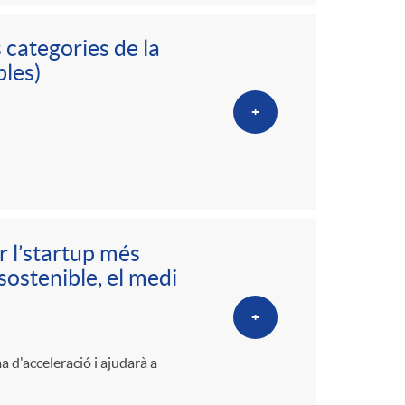
 categories de la
bles)
+
r l’startup més
ostenible, el medi
+
 d'acceleració i ajudarà a