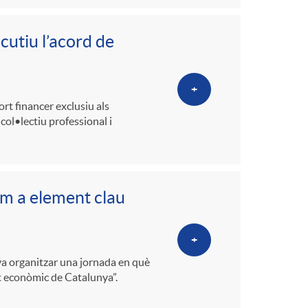
cutiu l’acord de
+
ort financer exclusiu als
ol•lectiu professional i
om a element clau
+
 va organitzar una jornada en què
t econòmic de Catalunya”.