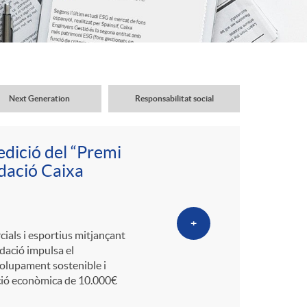
o
r
d
Next Generation
Responsabilitat social
'
edició del “Premi
i
ndació Caixa
d
+
cials i esportius mitjançant
ndació impulsa el
i
lupament sostenible i
ació econòmica de 10.000€