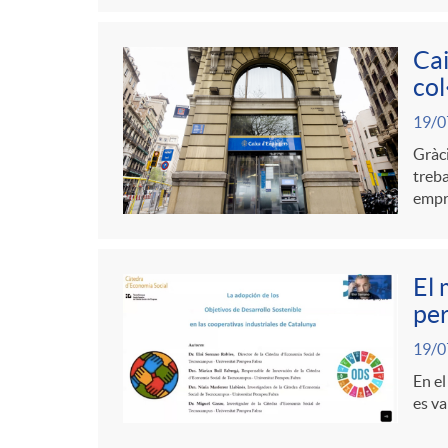
Cai
col
19/0
Gràci
treba
empre
El 
pe
19/0
En el
es va