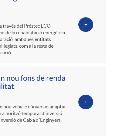
+
 a través del Préstec ECO
ó de la rehabilitació energètica
boració, ambdues entitats
ol·legiats, com a la resta de
cació.
un nou fons de renda
litat
+
un nou vehicle d'inversió adaptat
m a horitzó temporal d'inversió
´inversió de Caixa d´Enginyers