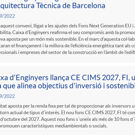
rquitectura Tècnica de Barcelona
9/2022
quest conveni, lligat a les ajudes dels Fons Next Generation EU i
ilita, Caixa d’Enginyers reafirma el seu compromís amb la promoci
seva aposta per un món més sostenible. En el marc d’aquesta col·la
itaran el finançament i la millora de l’eficiència energètica tant als c
ssionals i empreses del sector de la construcció en l’àmbit de l’edifi
xa d'Enginyers llança CE CIMS 2027, FI, 
a que alinea objectius d'inversió i sostenibi
9/2022
itat aposta per la renda fixa per tal de proporcionar als inversors 
ntorn actual de tipus d'interès. El nou fons CE CIMS 2027, FI té co
 d'octubre del 2027. Aquest nou fons s´uneix als més de 10 fons d
promouen característiques mediambientals o socials.