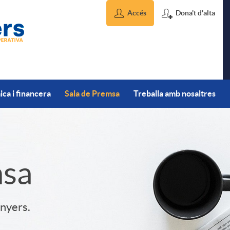
Accés
Dona't d'alta
ca i financera
Sala de Premsa
Treballa amb nosaltres
msa
inyers.