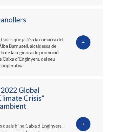
o
m
ranollers
a
socis que ja té a la comarca del
+
Alba Barnusell, alcaldessa de
da de la regidora de promoció
 Caixa d´Enginyers, del seu
 cooperativa.
 “2022 Global
limate Crisis”
 ambient
+
 quals hi ha Caixa d'Enginyers, i