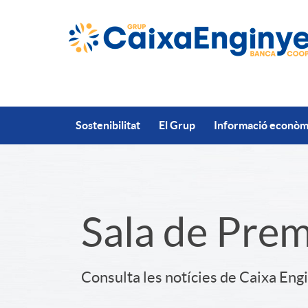
Salta al contingut principal
Sostenibilitat
El Grup
Informació econòmi
S
Sala de Pre
l
Consulta les notícies de Caixa Eng
i