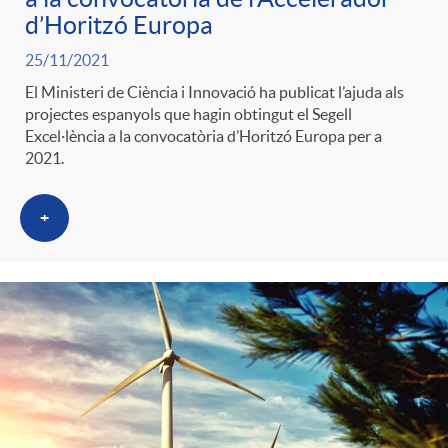
g
d’Horitzó Europa
25/11/2021
o
El Ministeri de Ciència i Innovació ha publicat l’ajuda als
projectes espanyols que hagin obtingut el Segell
Excel·lència a la convocatòria d’Horitzó Europa per a
r
2021.
i
+
a
s