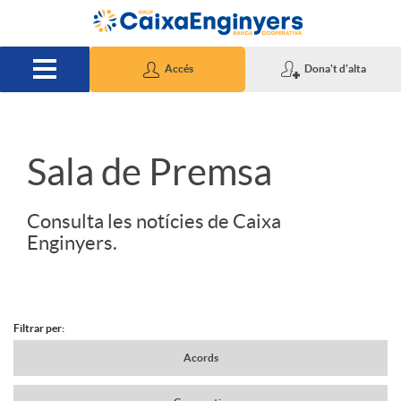
Salta al contingut principal
Accés
Dona't d'alta
S
Sala de Premsa
l
Consulta les notícies de Caixa
Enginyers.
i
d
Filtrar per:
N
Acords
e