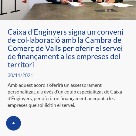
ó
t
l
r
p
e
i
Caixa d’Enginyers signa un conveni
a
de col·laboració amb la Cambra de
e
n
c
Comerç de Valls per oferir el servei
S
de finançament a les empreses del
r
i
territori
a
a
30/11/2021
c
d
d
Amb aquest acord s’oferirà un assessorament
l
personalitzat, a través d’un equip especialitzat de Caixa
d’Enginyers, per oferir un finançament adequat a les
a
o
o
empreses que sol·licitin el servei.
a
t
A
r
+
d