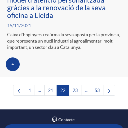
model d'atenció personalitzada
gràcies a la renovació de la seva
oficina a Lleida
19/11/2021
Caixa d'Enginyers reafirma la seva aposta per la província,
que representa un nucli industrial agroalimentari molt
important, un sector clau a Catalunya.
+
1
...
21
22
23
...
53
Pàgina
Pàgines intermèdies Utilitzeu TAB per navega
Pàgina
Pàgina
Pàgina
Pàgines intermèdies U
Pàgina
Contacte