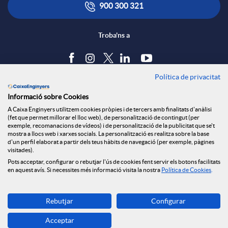
900 300 321
Troba'ns a
Política de privacitat
Blog
Informació sobre Cookies
Tauler d'anuncis
A Caixa Enginyers utilitzem cookies pròpies i de tercers amb finalitats d'anàlisi
Política de cookies
(fet que permet millorar el lloc web), de personalització de contingut (per
Avís legal
exemple, recomanacions de vídeos) i de personalització de la publicitat que se't
mostra a llocs web i xarxes socials. La personalització es realitza sobre la base
Seguretat Online
d'un perfil elaborat a partir dels teus hàbits de navegació (per exemple, pàgines
Privacitat
visitades).
Pots acceptar, configurar o rebutjar l'ús de cookies fent servir els botons facilitats
Canal denúncies
en aquest avís. Si necessites més informació visita la nostra
Política de Cookies
.
Descarrega-la ara
Rebutjar
Configurar
Banca MOBILE
Acceptar
© Grup Caixa Enginyers 2026