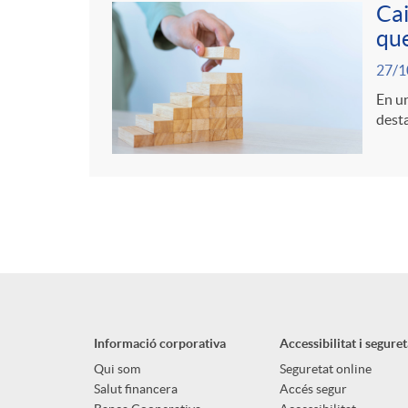
Cai
que
27/1
En un
desta
Informació corporativa
Accessibilitat i seguret
Qui som
Seguretat online
Salut financera
Accés segur