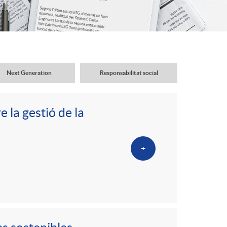
o
r
d
Next Generation
Responsabilitat social
'
 la gestió de la
i
+
d
i