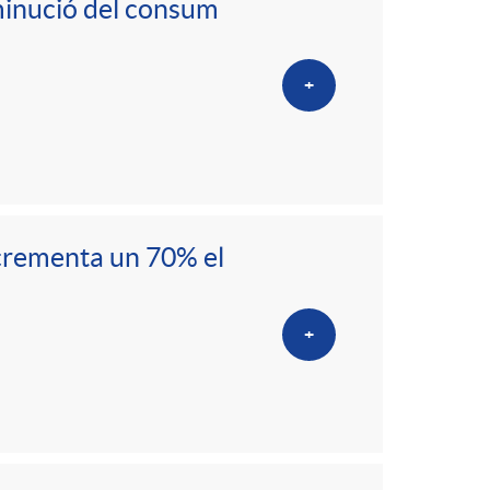
sminució del consum
+
ncrementa un 70% el
+