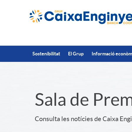
Salta al contingut principal
Sostenibilitat
El Grup
Informació econòmi
S
Sala de Pre
l
Consulta les notícies de Caixa Eng
i