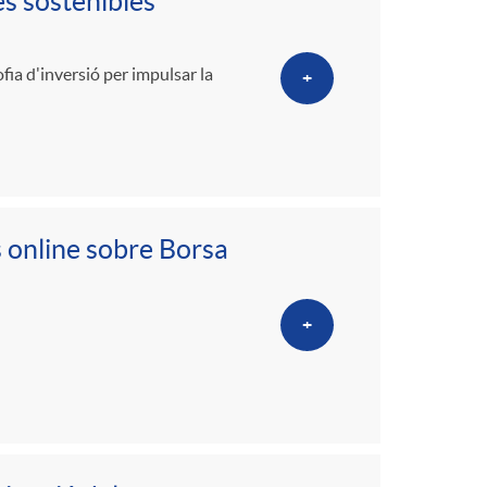
o
s sostenibles
m
fia d'inversió per impulsar la
+
a
 online sobre Borsa
+