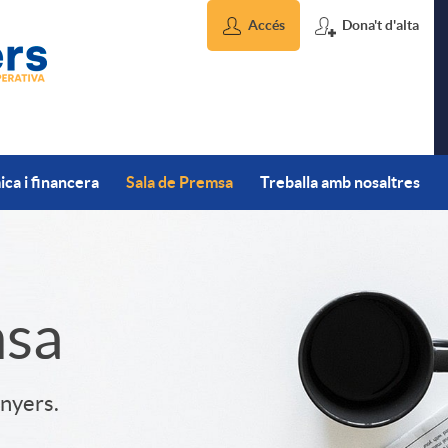
Accés
Dona't d'alta
ca i financera
Sala de Premsa
Treballa amb nosaltres
msa
inyers.