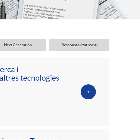
o
r
d
Next Generation
Responsabilitat social
'
erca i
i
 altres tecnologies
+
d
i