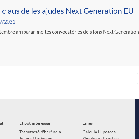
 claus de les ajudes Next Generation EU
7/2021
tembre arribaran moltes convocatòries dels fons Next Generation
at
Et pot interessar
Eines
Tramitació d'herència
Calcula Hipoteca
Tallers i trobades
Simulador Préstecs