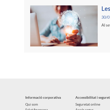
Les
30/0
Al se
Informació corporativa
Accessibilitat i seguret
Qui som
Seguretat online
Salut financera
Accés segur