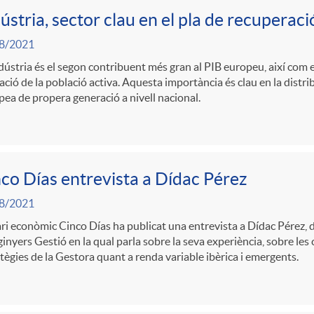
ústria, sector clau en el pla de recuperac
8/2021
dústria és el segon contribuent més gran al PIB europeu, així com el
ció de la població activa. Aquesta importància és clau en la distri
ea de propera generació a nivell nacional.
co Días entrevista a Dídac Pérez
8/2021
ari econòmic Cinco Días ha publicat una entrevista a Dídac Pérez, d
inyers Gestió en la qual parla sobre la seva experiència, sobre les 
tègies de la Gestora quant a renda variable ibèrica i emergents.