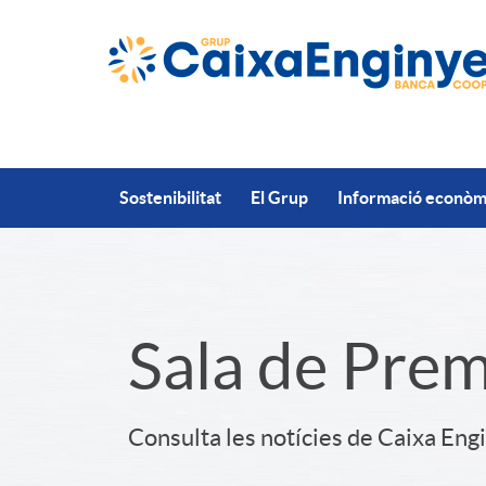
Salta al contingut principal
Sostenibilitat
El Grup
Informació econòmi
S
Sala de Pre
l
Consulta les notícies de Caixa Eng
i