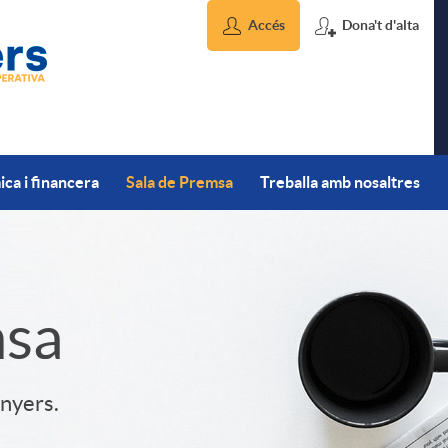
Accés
Dona't d'alta
ca i financera
Sala de Premsa
Treballa amb nosaltres
msa
inyers.