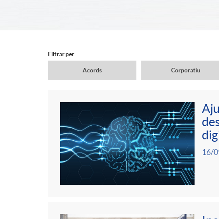
d
e
Filtrar per:
Acords
Corporatiu
r
N
Aju
c
a
des
C
P
dig
a
v
16/0
o
u
b
e
n
b
e