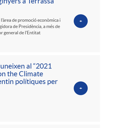
o
ginyers a Terrassa
m
e l’àrea de promoció econòmica i
+
egidora de Presidència, a més de
a
r general de l’Entitat
’uneixen al “2021
on the Climate
ntin polítiques per
+