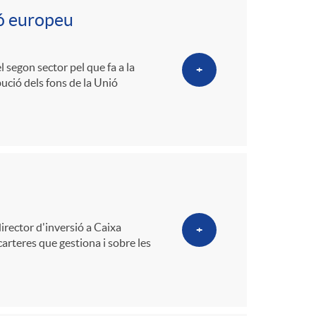
ió europeu
 segon sector pel que fa a la
+
bució dels fons de la Unió
irector d'inversió a Caixa
+
carteres que gestiona i sobre les