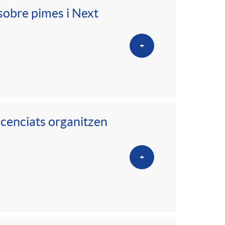
 sobre pimes i Next
+
licenciats organitzen
+