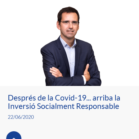
e
n
d
e
g
c
e
p
o
l
c
r
r
a
o
e
i
F
n
n
Després de la Covid-19... arriba la
e
i
Inversió Socialment Responsable
t
s
22/06/2020
s
l
i
a
+