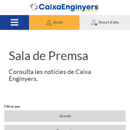
Salta al contingut principal
Accés
Dona't d'alta
S
Sala de Premsa
l
Consulta les notícies de Caixa
Enginyers.
i
d
Filtrar per:
N
Acords
e