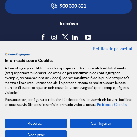
900 300 321
Troba'ns a
Política de privacitat
Blog
Informació sobre Cookies
Tauler d'anuncis
A Caixa Enginyers utilitzem cookies pròpies i de tercers amb finalitats d'anàlisi
Política de cookies
(fet que permet millorar el lloc web), de personalització de contingut (per
Avís legal
exemple, recomanacions de vídeos) i de personalització de la publicitat que se't
mostra a llocs web i xarxes socials. La personalització es realitza sobre la base
Seguretat Online
d'un perfil elaborat a partir dels teus hàbits de navegació (per exemple, pàgines
Privacitat
visitades).
Pots acceptar, configurar o rebutjar l'ús de cookies fent servir els botons facilitats
Canal denúncies
en aquest avís. Si necessites més informació visita la nostra
Política de Cookies
.
Descarrega-la ara
Rebutjar
Configurar
Banca MOBILE
Acceptar