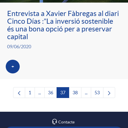
Entrevista a Xavier Fàbregas al diari
Cinco Días :”La inversió sostenible
és una bona opció per a preservar
capital
09/06/2020
+
1
...
36
37
38
...
53
Pàgina
Pàgines intermèdies Utilitzeu TAB per navega
Pàgina
Pàgina
Pàgina
Pàgines intermèdies U
Pàgina
Contacte