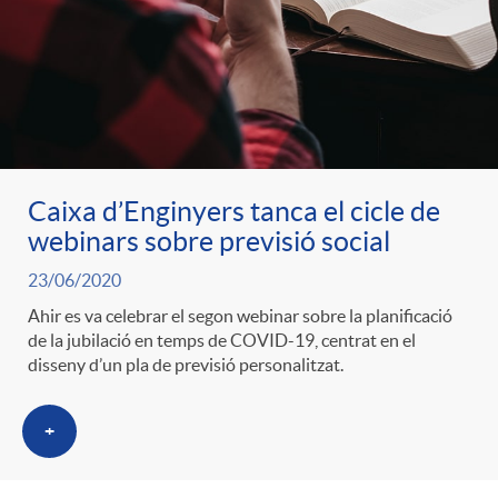
ó
t
l
r
p
e
i
a
e
n
c
S
Caixa d’Enginyers tanca el cicle de
r
i
webinars sobre previsió social
a
a
23/06/2020
c
d
d
Ahir es va celebrar el segon webinar sobre la planificació
l
de la jubilació en temps de COVID-19, centrat en el
disseny d’un pla de previsió personalitzat.
a
o
o
a
+
t
A
r
d