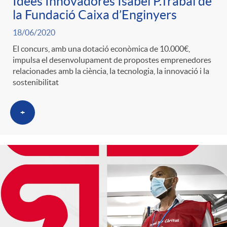
Idees Innovadores Isabel P.Trabal de
g
la Fundació Caixa d’Enginyers
18/06/2020
o
El concurs, amb una dotació econòmica de 10.000€,
impulsa el desenvolupament de propostes emprenedores
relacionades amb la ciència, la tecnologia, la innovació i la
r
sostenibilitat
i
+
a
s