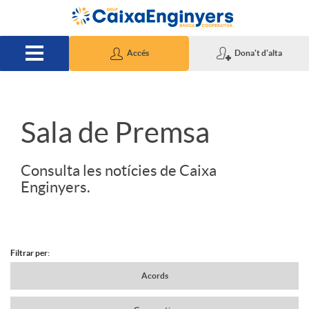
Salta al contingut principal
Accés
Dona't d'alta
S
Sala de Premsa
l
Consulta les notícies de Caixa
Enginyers.
i
d
Filtrar per:
N
Acords
e