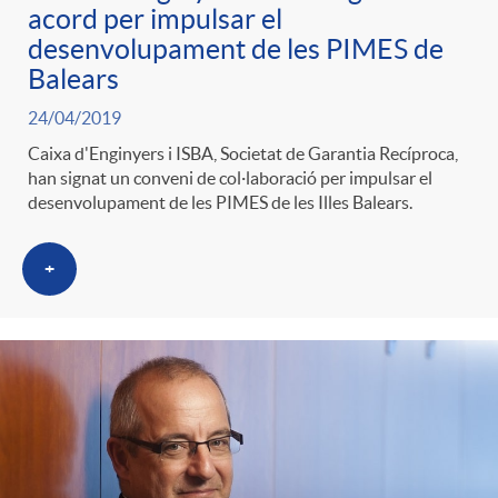
t
acord per impulsar el
n
desenvolupament de les PIMES de
Balears
r
g
24/04/2019
Caixa d'Enginyers i ISBA, Societat de Garantia Recíproca,
o
u
han signat un conveni de col·laboració per impulsar el
desenvolupament de les PIMES de les Illes Balears.
C
t
+
a
s
t
e