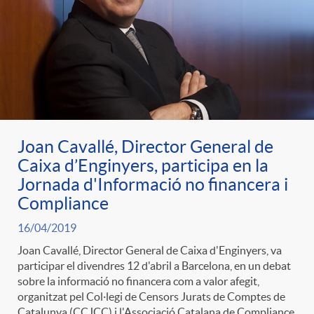
g
o
r
i
Joan Cavallé, Director General de
Caixa d’Enginyers, participa en la
Jornada d'Informació no financera i
a
Compliance
16/04/2019
s
Joan Cavallé, Director General de Caixa d'Enginyers, va
participar el divendres 12 d'abril a Barcelona, en un debat
sobre la informació no financera com a valor afegit,
organitzat pel Col·legi de Censors Jurats de Comptes de
Catalunya (CCJCC) i l'Associació Catalana de Compliance