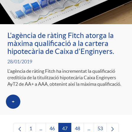
L'agència de ràting Fitch atorga la
màxima qualificació a la cartera
hipotecària de Caixa d'Enginyers.
28/01/2019
L'agència de ràting Fitch ha incrementat la qualificació
creditícia de la titulització hipotecària Caixa Enginyers
AyT2 de AA+ a AAA, obtenint així la màxima qualificació.
+
1
...
46
47
48
...
53
Pàgina
Pàgines intermèdies Utilitzeu TAB per navega
Pàgina
Pàgina
Pàgina
Pàgines intermèdies U
Pàgina