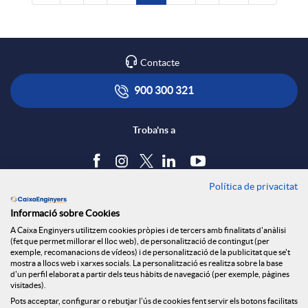
Contacte
900 300 321
Troba'ns a
Política de privacitat
Blog
Informació sobre Cookies
Tauler d'anuncis
A Caixa Enginyers utilitzem cookies pròpies i de tercers amb finalitats d'anàlisi
Política de cookies
(fet que permet millorar el lloc web), de personalització de contingut (per
Avís legal
exemple, recomanacions de vídeos) i de personalització de la publicitat que se't
mostra a llocs web i xarxes socials. La personalització es realitza sobre la base
Seguretat Online
d'un perfil elaborat a partir dels teus hàbits de navegació (per exemple, pàgines
Privacitat
visitades).
Pots acceptar, configurar o rebutjar l'ús de cookies fent servir els botons facilitats
Canal denúncies