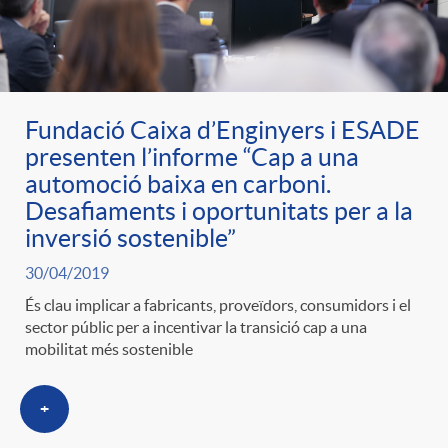
ó
t
l
r
p
e
i
a
Fundació Caixa d’Enginyers i ESADE
e
n
c
presenten l’informe “Cap a una
S
automoció baixa en carboni.
r
i
Desafiaments i oportunitats per a la
a
inversió sostenible”
a
c
d
30/04/2019
d
l
És clau implicar a fabricants, proveïdors, consumidors i el
sector públic per a incentivar la transició cap a una
a
o
o
mobilitat més sostenible
a
t
A
r
+
d